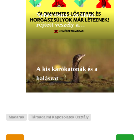
Nehéz téma - az ólom:
rejtett veszély a
természetre és az emberi
egészségre
A kis kárókatonák és a
halászat
Madarak
Társadalmi Kapcsolatok Osztály