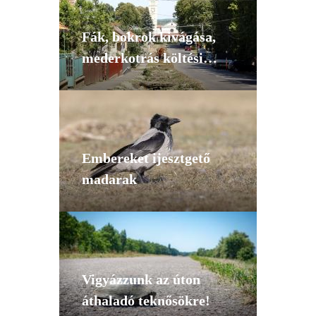
Fák, bokrok kivágása,
mederkotrás költési
időszakban
Embereket ijesztgető
madarak
Vigyázzunk az úton
áthaladó teknősökre!