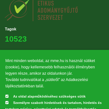
Tagok
10523
Támogatók
Mint minden weboldal, az mme.hu is használ sütiket
27224
(cookie), hogy kellemesebb felhasználói élményben
legyen része, amikor az oldalunkon jár.
Hírlevél feliratkozás
További tudnivalókat a „sütikről” az Adatkezelési
Értesüljön elsőként legfrissebb híreinkről, eseményeinkről!
tájékoztatónkban talál.
Az oldal alapműködéséhez szükséges sütik
Személyre szabott hirdetések és tartalom, hirdetés és
Feliratkozás