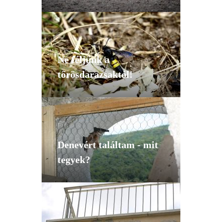
Ne féljünk a
tőrösdarazsaktól!
Denevért találtam - mit
tegyek?