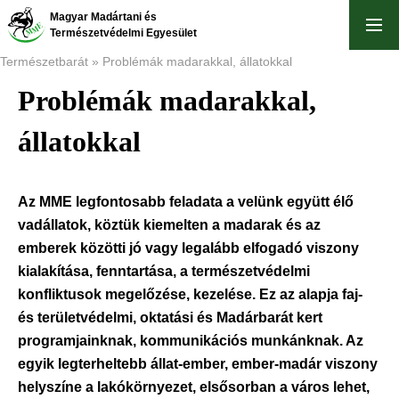
Ugrás
Magyar Madártani és
a
Természetvédelmi Egyesület
tartalomra
Természetbarát
Problémák madarakkal, állatokkal
Problémák madarakkal,
Morzsa
állatokkal
Az MME legfontosabb feladata a velünk együtt élő
vadállatok, köztük kiemelten a madarak és az
emberek közötti jó vagy legalább elfogadó viszony
kialakítása, fenntartása, a természetvédelmi
konfliktusok megelőzése, kezelése. Ez az alapja faj-
és területvédelmi, oktatási és Madárbarát kert
programjainknak, kommunikációs munkánknak. Az
egyik legterheltebb állat-ember, ember-madár viszony
helyszíne a lakókörnyezet, elsősorban a város lehet,