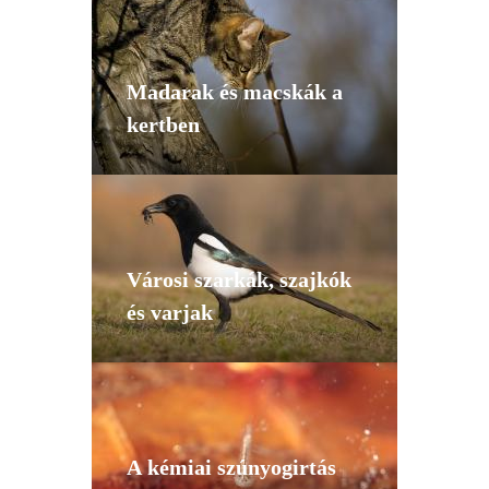
Madarak és macskák a
kertben
Városi szarkák, szajkók
és varjak
A kémiai szúnyogirtás