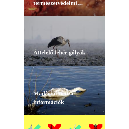
természetvédelmi
kockázatai
Áttelelő fehér gólyák
Madárinfluenza-
információk