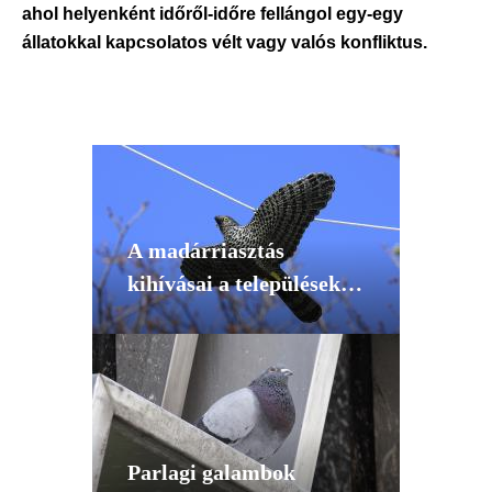
ahol helyenként időről-időre fellángol egy-egy
állatokkal kapcsolatos vélt vagy valós konfliktus.
A madárriasztás
kihívásai a településeken
- mi működik, mi nem és
miért?
Parlagi galambok