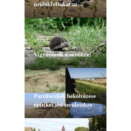
ürülékfoltokat az
autómra, járdára?!"
Vigyázzunk a sünökre!
Partifecskék beköltözése
épít(kez)ési területekre