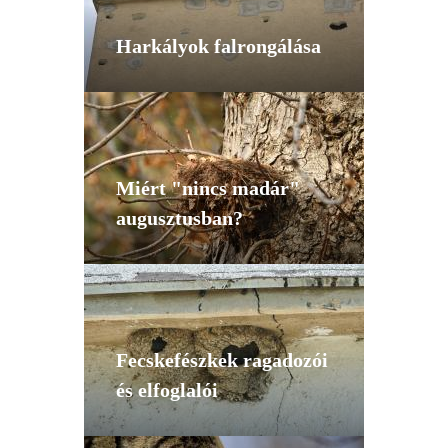
Harkályok falrongálása
Miért "nincs madár"
augusztusban?
Fecskefészkek ragadozói
és elfoglalói