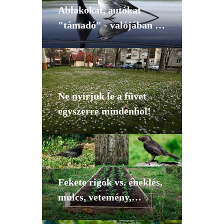
Ablakokat, autókat
"támadó" - valójában a
saját tükörképükkel
harcoló madarak
Ne nyírjuk le a füvet
egyszerre mindenhol!
Fekete rigók vs. éneklés,
mulcs, vetemény,
gyümölcsös stb.