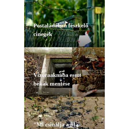
Postaládában fészkelő
cinegék
Vízóraaknába esett
békák mentése
"Mi csinálja a lila