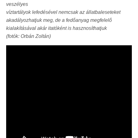
veszélyes
víztartályok lefedésével nemcsak az állatbaleseteket
akadályozhatjuk meg
, de a fedőanyag megfelelő
kialakításával akár itatóként is hasznosíthatjuk
(fotók: Orbán Zoltán)