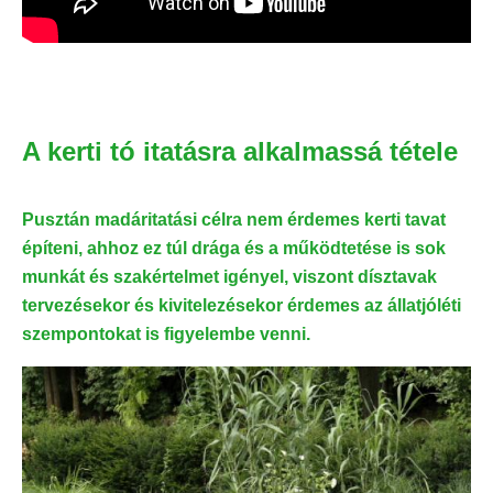
A kerti tó itatásra alkalmassá tétele
Pusztán madáritatási célra nem érdemes kerti tavat
építeni, ahhoz ez túl drága és a működtetése is sok
munkát és szakértelmet igényel, viszont dísztavak
tervezésekor és kivitelezésekor érdemes az állatjóléti
szempontokat is figyelembe venni.