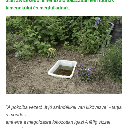
alatt átvizesedő, elnehezülő tollazattal nem tudnak
kimenekülni és megfulladnak.
"A pokolba vezető út jó szándékkel van kikövezve" - tartja
a mondás,
ami erre a megoldásra fokozottan igaz! A félig vízzel