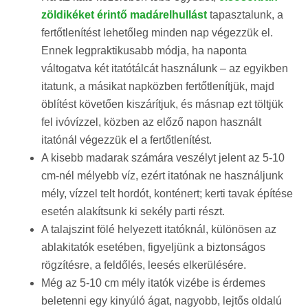
zöldikéket érintő madárelhullást
tapasztalunk, a
fertőtlenítést lehetőleg minden nap végezzük el.
Ennek legpraktikusabb módja, ha naponta
váltogatva két itatótálcát használunk – az egyikben
itatunk, a másikat napközben fertőtlenítjük, majd
öblítést követően kiszárítjuk, és másnap ezt töltjük
fel ivóvízzel, közben az előző napon használt
itatónál végezzük el a fertőtlenítést.
A kisebb madarak számára veszélyt jelent az 5-10
cm-nél mélyebb víz, ezért itatónak ne használjunk
mély, vízzel telt hordót, konténert; kerti tavak építése
esetén alakítsunk ki sekély parti részt.
A talajszint fölé helyezett itatóknál, különösen az
ablakitatók esetében, figyeljünk a biztonságos
rögzítésre, a feldőlés, leesés elkerülésére.
Még az 5-10 cm mély itatók vizébe is érdemes
beletenni egy kinyúló ágat, nagyobb, lejtős oldalú