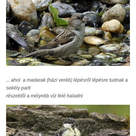
... ahol a madarak (házi veréb) lépésről lépésre tudnak a
sekély parti
részektől a mélyebb víz felé haladni