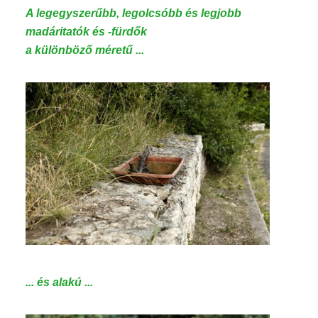
A legegyszerűbb,
legolcsóbb
és
legjobb
madáritatók és -fürdők
a különböző méretű ...
... és alakú ...