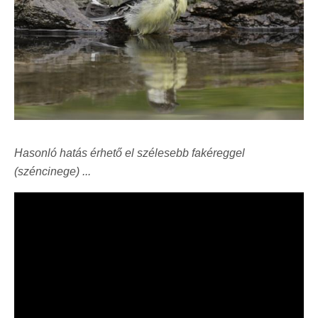
Hasonló hatás érhető el szélesebb fakéreggel
(széncinege) ...