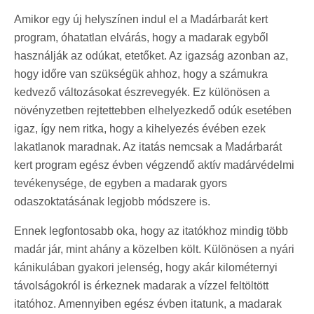
Amikor egy új helyszínen indul el a Madárbarát kert
program, óhatatlan elvárás, hogy a madarak egyből
használják az odúkat, etetőket. Az igazság azonban az,
hogy időre van szükségük ahhoz, hogy a számukra
kedvező változásokat észrevegyék. Ez különösen a
növényzetben rejtettebben elhelyezkedő odúk esetében
igaz, így nem ritka, hogy a kihelyezés évében ezek
lakatlanok maradnak. Az itatás nemcsak a Madárbarát
kert program egész évben végzendő aktív madárvédelmi
tevékenysége, de egyben a madarak gyors
odaszoktatásának legjobb módszere is.
Ennek legfontosabb oka, hogy az itatókhoz mindig több
madár jár, mint ahány a közelben költ. Különösen a nyári
kánikulában gyakori jelenség, hogy akár kilométernyi
távolságokról is érkeznek madarak a vízzel feltöltött
itatóhoz. Amennyiben egész évben itatunk, a madarak