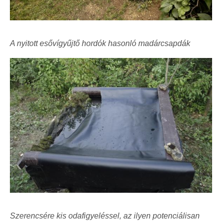
A nyitott esővígyűjtő hordók hasonló madárcsapdák
Szerencsére kis odafigyeléssel, az ilyen potenciálisan