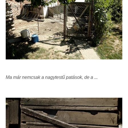
Ma már nemcsak a nagytestű patások, de a ...