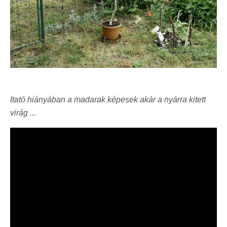
Itató hiányában a madarak képesek akár a nyárra kitett
virág ...