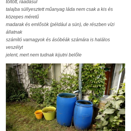
töltött, ráadásul
talajba süllyesztett műanyag láda nem csak a kis és
közepes méretű
madarak és emlősök (például a sün), de részben vízi
állatnak
számító varnagyok és ásóbéák számára is halálos
veszélyt
jelent, mert nem tudnak kijutni belőle