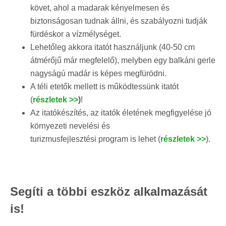
követ, ahol a madarak kényelmesen és
biztonságosan tudnak állni, és szabályozni tudják
fürdéskor a vízmélységet.
Lehetőleg akkora itatót használjunk (40-50 cm
átmérőjű már megfelelő), melyben egy balkáni gerle
nagyságú madár is képes megfürödni.
A téli etetők mellett is működtessünk itatót
(
részletek >>
)
!
Az itatókészítés, az itatók életének megfigyelése jó
környezeti nevelési és
turizmusfejlesztési program is lehet (
részletek >>
).
Segíti a többi eszköz alkalmazását
is!