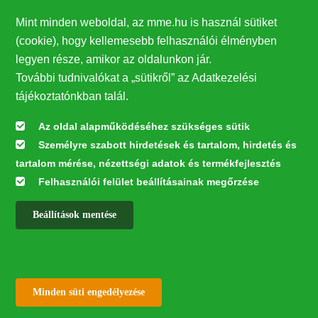
Mint minden weboldal, az mme.hu is használ sütiket
(cookie), hogy kellemesebb felhasználói élményben
legyen része, amikor az oldalunkon jár.
További tudnivalókat a „sütikről” az Adatkezelési
tájékoztatónkban talál.
Az oldal alapműködéséhez szükséges sütik
Személyre szabott hirdetések és tartalom, hirdetés és
Az itatónak nem kell
tartalom mérése, nézettségi adatok és termékfejlesztés
feltétlenül a talajon lennie,
Felhasználói felület beállításainak megőrzése
tehetjük fatuskóra,
de léteznek függő és ..
.
Beállítások mentése
✕
Withdraw consent
Minden süti engedélyezése