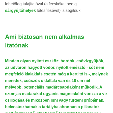
lehetőleg talajitatóval (a fecskéket pedig
sárgyűjtőhelyek
létesítésével) is segítsük.
Ami biztosan nem alkalmas
itatónak
Minden olyan nyitott eszköz: hordók, esővízgyűjtők,
az udvaron hagyott vödör, nyitott emésztő - sőt nem
megfelelő kialakítás esetén még a kerti tó is -, melynek
meredek, csúszós oldalfala van és 10 cm-nél
mélyebb, potenciális madárcsapdaként működik. A
szomjas madarakat ugyanis mágnesként vonzza a víz
csillogása és miközben inni vagy fürdeni próbálnak,
belecsúszhatnak a tartályba ahonnan a pillanatok