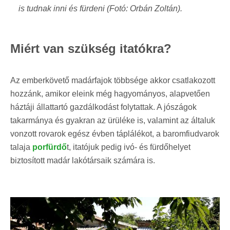
is
tudnak inni és
fürdeni (Fotó: Orbán Zoltán).
Miért van szükség itatókra?
Az emberkövető madárfajok többsége akkor csatlakozott
hozzánk, amikor eleink még hagyományos, alapvetően
háztáji állattartó gazdálkodást folytattak. A jószágok
takarmánya és gyakran az ürüléke is, valamint az általuk
vonzott rovarok egész évben táplálékot, a baromfiudvarok
talaja
porfürdő
t, itatójuk pedig ivó- és fürdőhelyet
biztosított madár lakótársaik számára is.