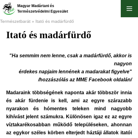
Ugrás
Magyar Madártani és
a
Természetvédelmi Egyesület
tartalomra
Természetbarát
Itató és madárfürdő
Itató és madárfürdő
Morzsa
"Ha semmim nem lenne, csak a madárfürdő, akkor is
nagyon
érdekes napjaim lennének a madarakat figyelve"
/hozzászólás az MME Facebook oldalán/
Madaraink többségének naponta akár többször innia
és akár fürdenie is kell, ami az egyre szárazabb
nyarakon és hómentes teleken mind nagyobb
kihívást jelent számukra. Különösen igaz ez az egyre
víztakarékosabban működő településeken, ahonnan
az egykor széles körben elterjedt háztáji állatok itatói