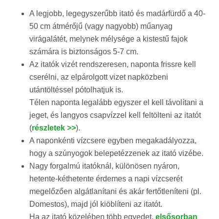
A legjobb, legegyszerűbb itató és madárfürdő a 40-
50 cm átmérőjű (vagy nagyobb) műanyag
virágalátét, melynek mélysége a kistestű fajok
számára is biztonságos 5-7 cm.
Az itatók vizét rendszeresen, naponta frissre kell
cserélni, az elpárolgott vizet napközbeni
utántöltéssel pótolhatjuk is.
Télen naponta legalább egyszer el kell távolítani a
jeget, és langyos csapvízzel kell feltölteni az itatót
(
részletek >>
).
A naponkénti vízcsere egyben megakadályozza,
hogy a szúnyogok belepetézzenek az itató vizébe.
Nagy forgalmú itatóknál, különösen nyáron,
hetente-kéthetente érdemes a napi vízcserét
megelőzően algátlanítani és akár fertőtleníteni (pl.
Domestos), majd jól kiöblíteni az itatót.
Ha az itató közelében több egyedet,
elsősorban