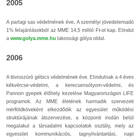
2005
A parlagi sas védelmének éve
.
A személyi jövedelemadó
1% felajánlásokból az MME 14,5 millió Ft-ot kap. Elindul
a
www.golya.mme.hu
lakossági gólya oldal.
2006
A tövisszúró gébics védelmének éve. Elindulnak a 4 éves
kékvércse-védelmi, a kerecsensólyom-védelmi, és
Pannon gyepek élőhely kezelése Magyarországon LIFE
programok. Az MME életének harmadik szervezeti
mérföldköveként elkezdődik az egyesület működési
struktúrájának átszervezése, a központi irodán belül
megalakul a társadalmi kapcsolatok osztály, mely az
egyesület kommunikációs, tagnyilvántartási, napi