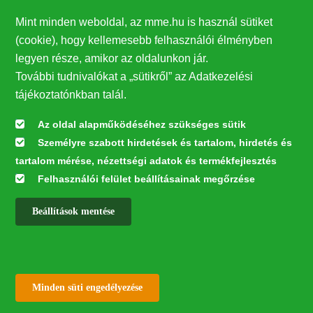
Mint minden weboldal, az mme.hu is használ sütiket
Megosztás
(cookie), hogy kellemesebb felhasználói élményben
legyen része, amikor az oldalunkon jár.
További tudnivalókat a „sütikről” az Adatkezelési
tájékoztatónkban talál.
Az oldal alapműködéséhez szükséges sütik
Személyre szabott hirdetések és tartalom, hirdetés és
tartalom mérése, nézettségi adatok és termékfejlesztés
Felhasználói felület beállításainak megőrzése
Magyar Madártani és
Beállítások mentése
Természetvédelmi Egyesület
✕
Közhasznú társadalmi szervezet
Withdraw consent
Minden süti engedélyezése
Adószám: 19001243-2-43