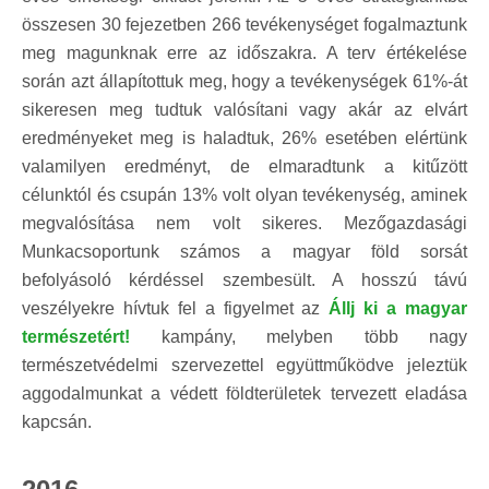
összesen 30 fejezetben 266 tevékenységet fogalmaztunk
meg magunknak erre az időszakra. A terv értékelése
során azt állapítottuk meg, hogy a tevékenységek 61%-át
sikeresen meg tudtuk valósítani vagy akár az elvárt
eredményeket meg is haladtuk, 26% esetében elértünk
valamilyen eredményt, de elmaradtunk a kitűzött
célunktól és csupán 13% volt olyan tevékenység, aminek
megvalósítása nem volt sikeres. Mezőgazdasági
Munkacsoportunk számos a magyar föld sorsát
befolyásoló kérdéssel szembesült. A hosszú távú
veszélyekre hívtuk fel a figyelmet az
Állj ki a magyar
természetért!
kampány, melyben több nagy
természetvédelmi szervezettel együttműködve jeleztük
aggodalmunkat a védett földterületek tervezett eladása
kapcsán.