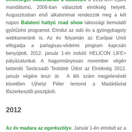
mandátumú, 2006-ban választott elnökség helyett.
Augusztusban első alkalommal rendezzük meg a két
napos
Balatoni hattyú road show
lakossági bemutató
gyűrűzési programot. Elindul az odú és a gyöngybagoly
webkameránk is. Az év folyamán az Európai Unió
elfogadja a parlagisas-védelmi program kapcsán
benyújtott, 2012. január 1-én induló HELICON LIFE+
pályázatunkat. A hagyományosan november végén
tartandó Tanácsadó Testületi Ülést az Elnökség 2012.
január végére teszi át. A téli szám megjelenését
követően Ujhelyi Péter lemond a Madártávlat
főszerkesztői posztjáról.
2012
Az év madara az egerészölyv
. Január 1-én elindult az a