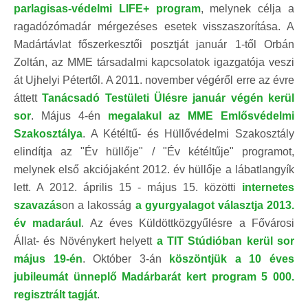
parlagisas-védelmi LIFE+ program
, melynek célja a
ragadózómadár mérgezéses esetek visszaszorítása. A
Madártávlat főszerkesztői posztját január 1-től Orbán
Zoltán, az MME társadalmi kapcsolatok igazgatója veszi
át Ujhelyi Pétertől. A 2011. november végéről erre az évre
áttett
Tanácsadó Testületi Ülésre január végén kerül
sor
. Május 4-én
megalakul az MME Emlősvédelmi
Szakosztálya
. A Kétéltű- és Hüllővédelmi Szakosztály
elindítja az "Év hüllője" / "Év kétéltűje" programot,
melynek első akciójaként 2012. év hüllője a lábatlangyík
lett. A 2012. április 15 - május 15. közötti
internetes
szavazás
on a lakosság
a gyurgyalagot választja 2013.
év madarául
. Az éves Küldöttközgyűlésre a Fővárosi
Állat- és Növénykert helyett
a TIT Stúdióban kerül sor
május 19-én
. Október 3-án
köszöntjük a 10 éves
jubileumát ünneplő Madárbarát kert program 5 000.
regisztrált tagját
.