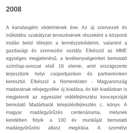
2008
A kanalasgém védelmének éve. Az új szervezeti és
működési szabályzat tervezésének részeként a központi
irodán belül létrejön a természetvédelmi, valamint a
gazdasági és szervezési osztály. Elkészül az MME
egységes megjelenésű, a tevékenységeinket bemutató
szórólap-sorozat első 16 eleme, amit országszerte
terjesztünk helyi csoportjainkon és partnereinken
keresztül. Elkészül a Nomenklator - Magyarország
madarainak névjegyzéke új kiadása, és két kiadásban is
megjelenik az egyesület vidékfejlesztési koncepcióját
bemutató Madárbarát településfejlesztés c. könyv. A
magyar madárgyűrűzés centenáriuma, melynek
keretében folyik a 100 év munkáját bemutató
madárgyűrűzési atlasz megírása. A személyi