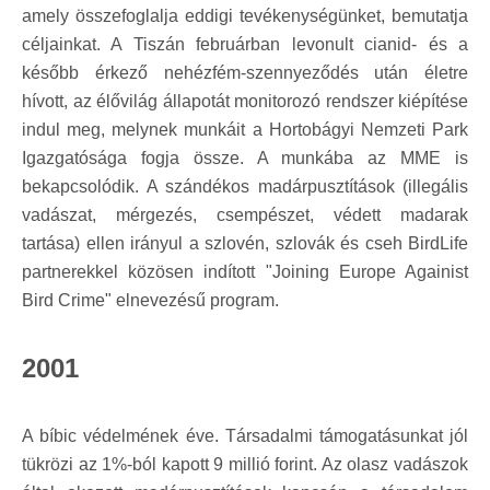
amely összefoglalja eddigi tevékenységünket, bemutatja
céljainkat. A Tiszán februárban levonult cianid- és a
később érkező nehézfém-szennyeződés után életre
hívott, az élővilág állapotát monitorozó rendszer kiépítése
indul meg, melynek munkáit a Hortobágyi Nemzeti Park
Igazgatósága fogja össze. A munkába az MME is
bekapcsolódik. A szándékos madárpusztítások (illegális
vadászat, mérgezés, csempészet, védett madarak
tartása) ellen irányul a szlovén, szlovák és cseh BirdLife
partnerekkel közösen indított "Joining Europe Againist
Bird Crime" elnevezésű program.
2001
A bíbic védelmének éve. Társadalmi támogatásunkat jól
tükrözi az 1%-ból kapott 9 millió forint. Az olasz vadászok