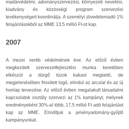
madárvédelmi, adományszervezési, környezeti nevelési,
kiadvány és közösségi program szervezési
tevékenységeit koordinálja. A személyi jövedelemadó 1%
felajánlásokból az MME 13,5 millió Ft-ot kap.
2007
A mezei veréb védelmének éve. Az előző évben
megkezdett szervezetfejlesztési munka keretében
elkészül a dürgő túzok kakast megtartó, de
megjelenésében frissített logó, elindul az arculat és az új
honlap tervezése. Az előző évben megalakult társadalmi
kapcsolatok osztály szervezi az 1% kampányt, melynek
eredményeként 30%-al több, 17,5 millió Ft adó felajánlást
kap az MME. Elindítjuk a jelvényadomány-gyűjtő
kampányunkat.