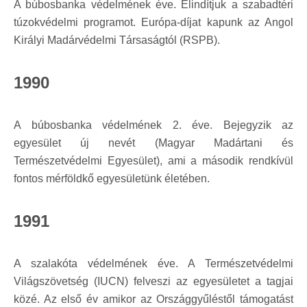
A búbosbanka védelmének éve. Elindítjuk a szabadtéri
túzokvédelmi programot. Európa-díjat kapunk az Angol
Királyi Madárvédelmi Társaságtól (RSPB).
1990
A búbosbanka védelmének 2. éve. Bejegyzik az
egyesület új nevét (Magyar Madártani és
Természetvédelmi Egyesület), ami a második rendkívül
fontos mérföldkő egyesületünk életében.
1991
A szalakóta védelmének éve. A Természetvédelmi
Világszövetség (IUCN) felveszi az egyesületet a tagjai
közé. Az első év amikor az Országgyűléstől támogatást