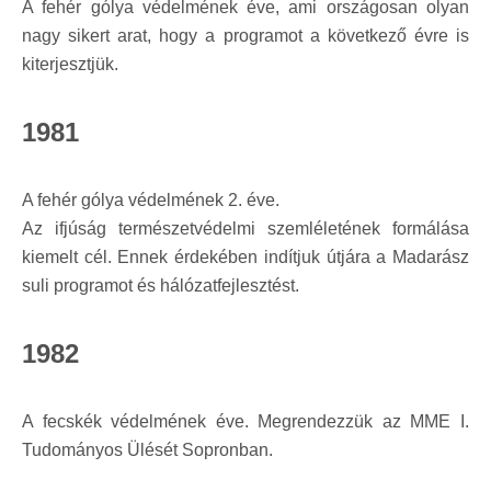
A fehér gólya védelmének éve, ami országosan olyan
nagy sikert arat, hogy a programot a következő évre is
kiterjesztjük.
1981
A fehér gólya védelmének 2. éve.
Az ifjúság természetvédelmi szemléletének formálása
kiemelt cél. Ennek érdekében indítjuk útjára a Madarász
suli programot és hálózatfejlesztést.
1982
A fecskék védelmének éve. Megrendezzük az MME I.
Tudományos Ülését Sopronban.