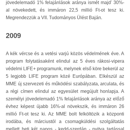
jövedelemadó 1% felajánlások aránya ismét majd' 30%-
al növekedett, és immáron 22,5 millió Ft-ot tesz ki.
Megrendezzük a VII. Tudományos Ülést Baján.
2009
A kék vércse és a vetési varjú közös védelmének éve. A
program folytatásaként elindul az 5 éves rákosi-vipera
védelmi LIFE+ programunk, melynek első köre bekerül az
5 legjobb LIFE program közé Európában. Elkészül az
MME új szervezeti és működési szabályzata, arculata, és
a régi címen elindul az egyesület megújult honlapja. A
személyi jövedelemadó 1% felajánlások aránya az előző
évhez képest újabb 16%-al növekszik, és immáron 26
millió Ft-ot tesz ki. Az MME bolt felköltözik a központi
irodába, és márciustól a csomagküldési szolgáltatás
mellett heti két napos - kedd-szerdán - nyitva tartással