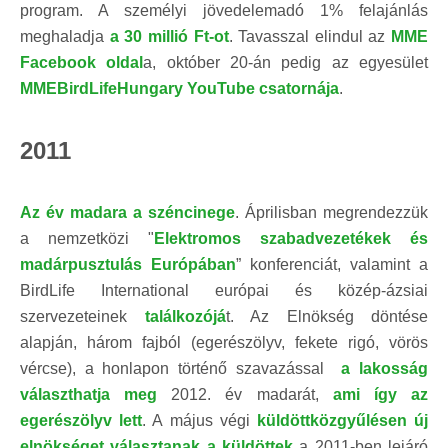
program. A személyi jövedelemadó 1% felajánlás
meghaladja
a 30 millió Ft-ot
. Tavasszal elindul az
MME
Facebook oldal
a, október 20-án pedig az egyesület
MMEBirdLifeHungary YouTube csatornája
.
2011
Az év madara a széncinege
. Áprilisban megrendezzük
a nemzetközi "
Elektromos szabadvezetékek és
madárpusztulás Európában
” konferenciát, valamint a
BirdLife International európai és közép-ázsiai
szervezeteinek
találkozójá
t. Az Elnökség döntése
alapján, három fajból (egerészölyv, fekete rigó, vörös
vércse), a honlapon történő szavazással
a lakosság
választhatja meg
2012. év madarát,
ami így az
egerészölyv lett
. A május végi
küldöttközgyűlésen új
elnökséget választanak a küldöttek
a 2011-ben lejáró