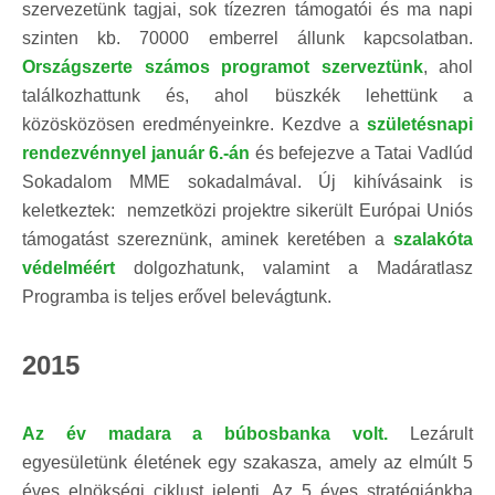
szervezetünk tagjai, sok tízezren támogatói és ma napi
szinten kb. 70000 emberrel állunk kapcsolatban.
Országszerte számos programot szerveztünk
, ahol
találkozhattunk és, ahol büszkék lehettünk a
közösközösen eredményeinkre. Kezdve a
születésnapi
rendezvénnyel január 6.-án
és befejezve a Tatai Vadlúd
Sokadalom MME sokadalmával. Új kihívásaink is
keletkeztek: nemzetközi projektre sikerült Európai Uniós
támogatást szereznünk, aminek keretében a
szalakóta
védelméért
dolgozhatunk, valamint a Madáratlasz
Programba is teljes erővel belevágtunk.
2015
Az év madara a búbosbanka volt.
Lezárult
egyesületünk életének egy szakasza, amely az elmúlt 5
éves elnökségi ciklust jelenti. Az 5 éves stratégiánkba