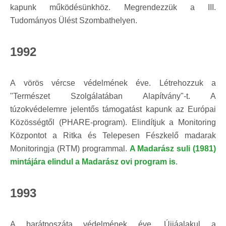
kapunk működésünkhöz. Megrendezzük a III.
Tudományos Ülést Szombathelyen.
1992
A vörös vércse védelmének éve. Létrehozzuk a
"Természet Szolgálatában Alapítvány"-t. A
túzokvédelemre jelentős támogatást kapunk az Európai
Közösségtől (PHARE-program). Elindítjuk a Monitoring
Központot a Ritka és Telepesen Fészkelő madarak
Monitoringja (RTM) programmal.
A Madarász suli (1981)
mintájára elindul a Madarász ovi program is
.
1993
A barátposzáta védelmének éve. Újjáalakul a