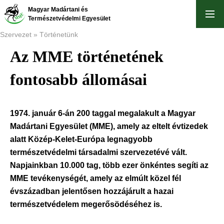
Ugrás
Magyar Madártani és
a
Természetvédelmi Egyesület
tartalomra
Szervezet
Történetünk
Az MME történetének
Morzsa
fontosabb állomásai
1974. január 6-án 200 taggal megalakult a Magyar
Madártani Egyesület (MME), amely az eltelt évtizedek
alatt Közép-Kelet-Európa legnagyobb
természetvédelmi társadalmi szervezetévé vált.
Napjainkban 10.000 tag, több ezer önkéntes segíti az
MME tevékenységét, amely az elmúlt közel fél
évszázadban jelentősen hozzájárult a hazai
természetvédelem megerősödéséhez is.