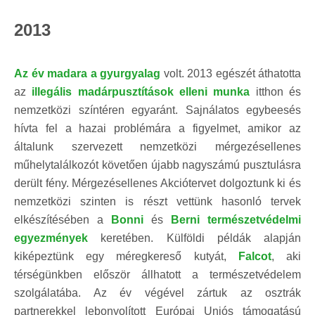
2013
Az év madara a gyurgyalag
volt. 2013 egészét áthatotta
az
illegális madárpusztítások elleni munka
itthon és
nemzetközi színtéren egyaránt. Sajnálatos egybeesés
hívta fel a hazai problémára a figyelmet, amikor az
általunk szervezett nemzetközi mérgezésellenes
műhelytalálkozót követően újabb nagyszámú pusztulásra
derült fény. Mérgezésellenes Akciótervet dolgoztunk ki és
nemzetközi szinten is részt vettünk hasonló tervek
elkészítésében a
Bonni
és
Berni természetvédelmi
egyezmények
keretében. Külföldi példák alapján
kiképeztünk egy méregkereső kutyát,
Falcot
, aki
térségünkben először állhatott a természetvédelem
szolgálatába. Az év végével zártuk az osztrák
partnerekkel lebonyolított Európai Uniós támogatású