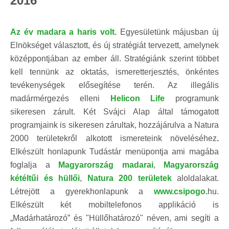
2016
Az év madara a haris volt.
Egyesületünk májusban új
Elnökséget választott, és új stratégiát tervezett, amelynek
középpontjában az ember áll. Stratégiánk szerint többet
kell tennünk az oktatás, ismeretterjesztés, önkéntes
tevékenységek elősegítése terén. Az illegális
madármérgezés elleni
Helicon Life
programunk
sikeresen zárult.
Két Svájci Alap által támogatott
programjaink is sikeresen zárultak, hozzájárulva a Natura
2000 területekről alkotott ismereteink növeléséhez
.
Elkészült honlapunk Tudástár menüpontja ami magába
foglalja a
Magyarország madarai
,
Magyarország
kétéltűi és hüllői
,
Natura 200 területek
aloldalakat.
Létrejött a gyerekhonlapunk a
www.csipogo.
hu.
Elkészült két mobiltelefonos applikáció is
„Madárhatározó” és "Hüllőhatározó" néven, ami segíti a