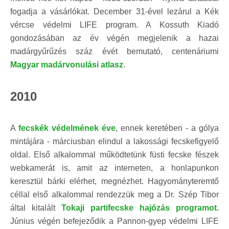
fogadja a vásárlókat. December 31-ével lezárul a Kék
vércse védelmi LIFE program. A Kossuth Kiadó
gondozásában az év végén megjelenik a hazai
madárgyűrűzés száz évét bemutató, centenáriumi
Magyar madárvonulási atlasz
.
2010
A
fecskék védelmének éve
, ennek keretében - a gólya
mintájára - márciusban elindul a lakossági fecskefigyelő
oldal. Első alkalommal működtetünk füsti fecske fészek
webkamerát is, amit az interneten, a honlapunkon
keresztül bárki elérhet, megnézhet. Hagyományteremtő
céllal első alkalommal rendezzük meg a Dr. Szép Tibor
által kitalált
Tokaji partifecske hajózás programot
.
Június végén befejeződik a Pannon-gyep védelmi LIFE