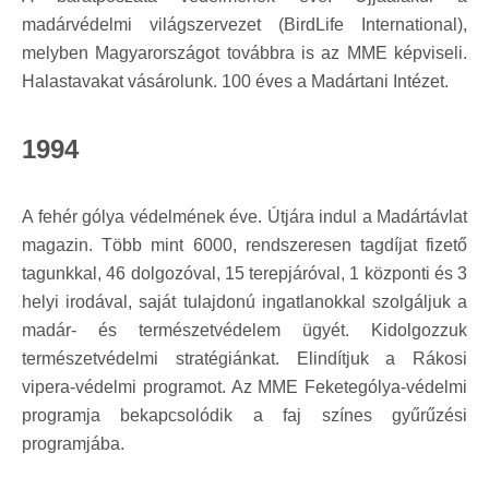
madárvédelmi világszervezet (BirdLife International),
melyben Magyarországot továbbra is az MME képviseli.
Halastavakat vásárolunk. 100 éves a Madártani Intézet.
1994
A fehér gólya védelmének éve. Útjára indul a Madártávlat
magazin. Több mint 6000, rendszeresen tagdíjat fizető
tagunkkal, 46 dolgozóval, 15 terepjáróval, 1 központi és 3
helyi irodával, saját tulajdonú ingatlanokkal szolgáljuk a
madár- és természetvédelem ügyét. Kidolgozzuk
természetvédelmi stratégiánkat. Elindítjuk a Rákosi
vipera-védelmi programot. Az MME Feketególya-védelmi
programja bekapcsolódik a faj színes gyűrűzési
programjába.