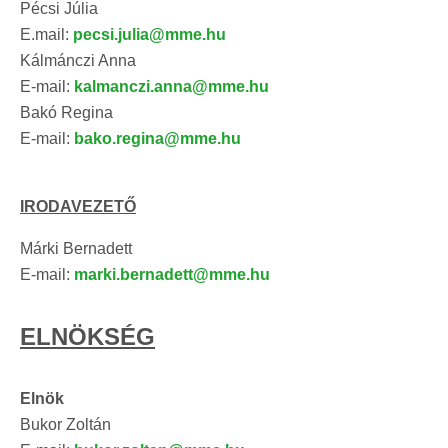
Pécsi Júlia
E.mail:
pecsi.julia@mme.hu
Kálmánczi Anna
E-mail:
kalmanczi.anna@mme.hu
Bakó Regina
E-mail:
bako.regina@mme.hu
IRODAVEZETŐ
Márki Bernadett
E-mail:
marki.bernadett@mme.hu
ELNÖKSÉG
Elnök
Bukor Zoltán