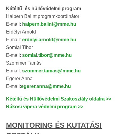
Kétéltű- és hüllővédelmi program
Halpern Bálint programkoordinátor
E-mail:
halpern.balint@mme.hu
Erdélyi Arnold
E-mail:
erdelyi.arnold@mme.hu
Somlai Tibor
E-mail:
somlai.tibor@mme.hu
Szommer Tamás
E-mail:
szommer.tamas@mme.hu
Egerer Anna
E-mail:
egerer.anna@mme.hu
Kétéltű és Hüllővédelmi Szakosztály oldalra >>
Rákosi vipera védelmi program >>
MONITORING ÉS KUTATÁSI