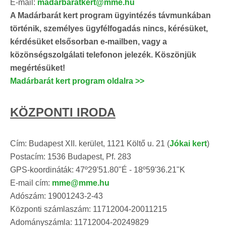
E-mail:
madarbaratkert@mme.hu
A Madárbarát kert program ügyintézés távmunkában
történik, személyes ügyfélfogadás nincs, kérésüket,
kérdésüket elsősorban e-mailben, vagy a
közönségszolgálati telefonon jelezék. Köszönjük
megértésüket!
Madárbarát kert program oldalra >>
KÖZPONTI IRODA
Cím: Budapest XII. kerület, 1121 Költő u. 21 (
Jókai kert
)
Postacím: 1536 Budapest, Pf. 283
GPS-koordináták: 47º29'51.80"É - 18º59'36.21"K
E-mail cím:
mme@mme.hu
Adószám: 19001243-2-43
Központi számlaszám: 11712004-20011215
Adományszámla: 11712004-20249829