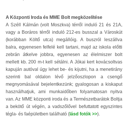
A Központi Iroda és MME Bolt megközelítése
A Széll Kálmán (volt Moszkva) térről induló 21 és 21A,
vagy a Boráros térről induló 212-es busszal a Városkút
(korábban Költő utca) megállóig. A buszról leszállva
balra, egyenesen felfelé kell tartani, majd az iskola előtti
zebrán átkelve jobbra, egyenesen az élelmiszer bolt
mellett kb. 200 m-t kell sétálni. A Jókai kert kovácsoltvas
kapuján autóval úgy lehet be- és kijutni, ha a menetirány
szerinti bal oldalon lévő jelzőoszlopon a csengő
megnyomásával bejelentkezünk; gyalogosan a kiskaput
használhatjuk, ami munkaidőben folyamatosan nyitva
van. Az MME központi iroda és a Természetbarátok Boltja
a bekötő út végén, a vadszőlővel befuttatott egyszintes
tégla- és faépületben található (
lásd fotók >>
).