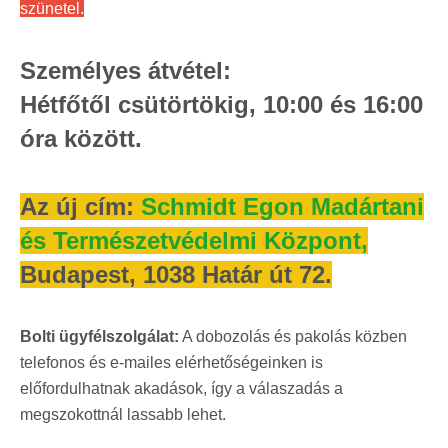
szünetel.
Személyes átvétel:
Hétfőtől csütörtökig, 10:00 és 16:00
óra között.
Az új cím:
Schmidt Egon Madártani
és Természetvédelmi Központ
,
Budapest, 1038 Határ út 72.
Bolti ügyfélszolgálat:
A dobozolás és pakolás közben
telefonos és e-mailes elérhetőségeinken is
előfordulhatnak akadások, így a válaszadás a
megszokottnál lassabb lehet.