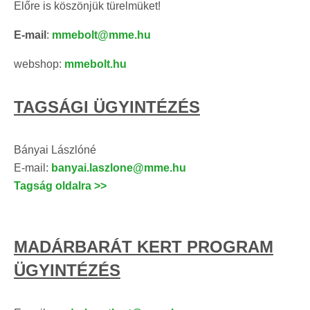
Előre is köszönjük türelmüket!
E-mail
:
mmebolt@mme.hu
webshop:
mmebolt.hu
TAGSÁGI ÜGYINTÉZÉS
Bányai Lászlóné
E-mail:
banyai.laszlone@mme.hu
Tagság oldalra >>
MADÁRBARÁT KERT PROGRAM
ÜGYINTÉZÉS