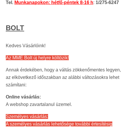
Tel.
Munkanapokon: hétfő-péntek 8-16 h
:
1/275-6247
BOLT
Kedves Vásárlóink!
Az MME Bolt új helyre költözik!
Annak érdekében, hogy a váltás zökkenőmentes legyen,
az elkövetkező időszakban az alábbi változásokra lehet
számítani:
Online vásárlás:
A webshop zavartalanul üzemel.
Személyes vásárlás:
A személyes vásárlás lehetősége további értesítésig