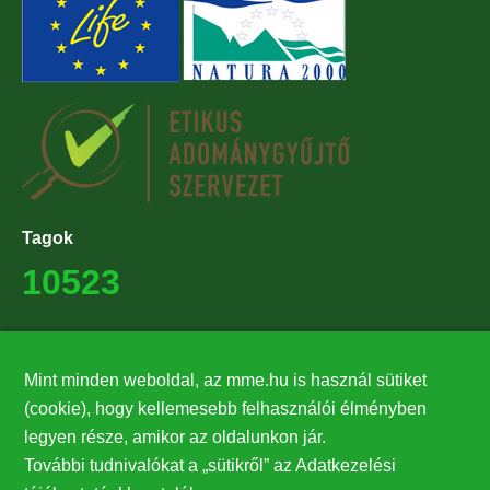
Tagok
10523
Támogatók
Mint minden weboldal, az mme.hu is használ sütiket
27224
(cookie), hogy kellemesebb felhasználói élményben
legyen része, amikor az oldalunkon jár.
Hírlevél feliratkozás
További tudnivalókat a „sütikről” az Adatkezelési