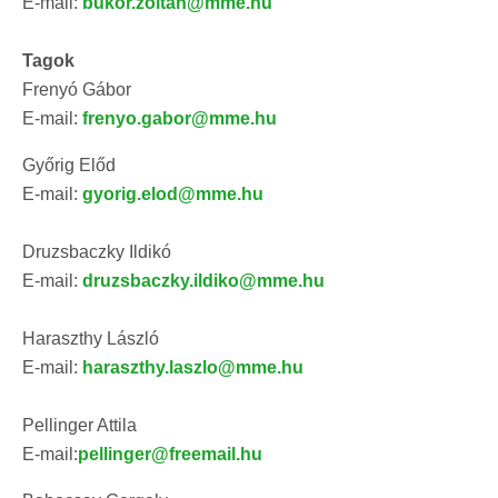
E-mail:
bukor.zoltan@mme.hu
Tagok
Frenyó Gábor
E-mail:
frenyo.gabor@mme.hu
Győrig Előd
E-mail:
gyorig.elod@mme.hu
Druzsbaczky Ildikó
E-mail:
druzsbaczky.ildiko@mme.hu
Haraszthy László
E-mail:
haraszthy.laszlo@mme.hu
Pellinger Attila
E-mail:
pellinger@freemail.hu