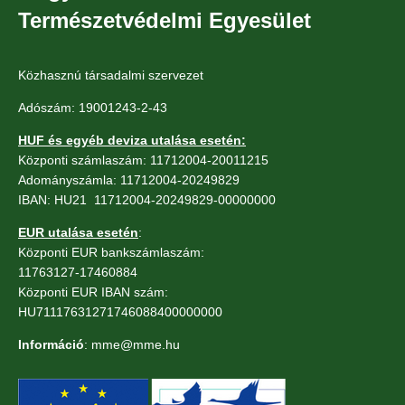
Természetvédelmi Egyesület
Közhasznú társadalmi szervezet
Adószám: 19001243-2-43
HUF és egyéb deviza utalása esetén:
Központi számlaszám: 11712004-20011215
Adományszámla: 11712004-20249829
IBAN: HU21 11712004-20249829-00000000
EUR utalása esetén
:
Központi EUR bankszámlaszám:
11763127-17460884
Központi EUR IBAN szám:
HU71117631271746088400000000
Információ
: mme@mme.hu