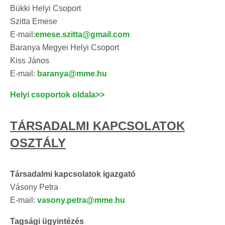
Bükki Helyi Csoport
Szitta Emese
E-mail:
emese.szitta@gmail.com
Baranya Megyei Helyi Csoport
Kiss János
E-mail:
baranya@mme.hu
Helyi csoportok oldala>>
TÁRSADALMI KAPCSOLATOK
OSZTÁLY
Társadalmi kapcsolatok igazgató
Vásony Petra
E-mail:
vasony.petra@mme.hu
Tagsági ügyintézés