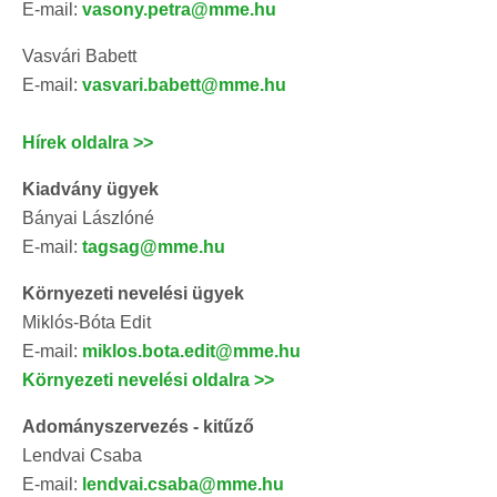
E-mail:
vasony.petra@mme.hu
Vasvári Babett
E-mail:
vasvari.babett@mme.hu
Hírek oldalra >>
Kiadvány ügyek
Bányai Lászlóné
E-mail:
tagsag@mme.hu
Környezeti nevelési ügyek
Miklós-Bóta Edit
E-mail:
miklos.bota.edit@mme.hu
Környezeti nevelési oldalra >>
Adományszervezés - kitűző
Lendvai Csaba
E-mail:
lendvai.csaba@mme.hu