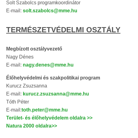
Solt Szabolcs programkoordinátor
E-mail:
solt.szabolcs@mme.hu
TERMÉSZETVÉDELMI OSZTÁLY
Megbízott osztályvezető
Nagy Dénes
E-mail:
nagy.denes@mme.hu
Élőhelyvédelmi és szakpolitikai program
Kurucz Zsuzsanna
E-mail:
kurucz.zsuzsanna@mme.hu
Tóth Péter
E-mail:
toth.peter@mme.hu
Terület- és élőhelyvédelem oldalra >>
Natura 2000 oldalra>>