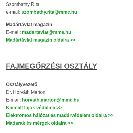
Szombathy Rita
e-mail:
szombathy.rita@mme.hu
Madártávlat
magazin
E-mail:
m
adartavlat@mme.hu
Madártávlat magazin oldalra >>
FAJMEGŐRZÉSI OSZTÁLY
Osztályvezető
Dr. Horváth Márton
E-mail:
horvath.marton@mme.hu
Kiemelt fajok védelme >>
Elektromos hálózat és madárvédelem oldalra >>
Madarak és mérgek oldalra >>