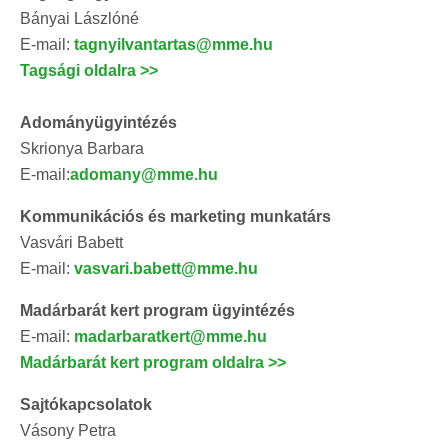
Bányai Lászlóné
E-mail:
tagnyilvantartas@mme.hu
Tagsági oldalra >>
Adományügyintézés
Skrionya Barbara
E-mail:
adomany@mme.hu
Kommunikációs és marketing munkatárs
Vasvári Babett
E-mail:
vasvari.babett@mme.hu
Madárbarát kert program ügyintézés
E-mail:
madarbaratkert@mme.hu
Madárbarát kert program oldalra >>
Sajtókapcsolatok
Vásony Petra