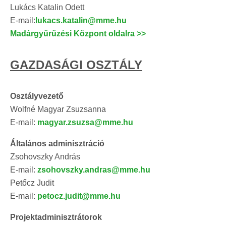
Lukács Katalin Odett
E-mail:
lukacs.katalin@mme.hu
Madárgyűrűzési Központ oldalra >>
GAZDASÁGI OSZTÁLY
Osztályvezető
Wolfné Magyar Zsuzsanna
E-mail:
magyar.zsuzsa@mme.hu
Általános adminisztráció
Zsohovszky András
E-mail:
zsohovszky.andras@mme.hu
Petőcz Judit
E-mail:
petocz.judit@mme.hu
Projektadminisztrátorok