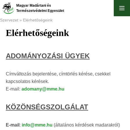
Ugrás
Magyar Madártani és
a
Természetvédelmi Egyesület
tartalomra
Szervezet
Elérhetőségeink
Elérhetőségeink
Morzsa
ADOMÁNYOZÁSI ÜGYEK
Címváltozás bejelentése, címtörlés kérése, csekkel
kapcsolatos kérések.
E-mail:
adomany@mme.hu
KÖZÖNSÉGSZOLGÁLAT
E-mail
:
info@mme.hu
(általános kérdések madarakról)