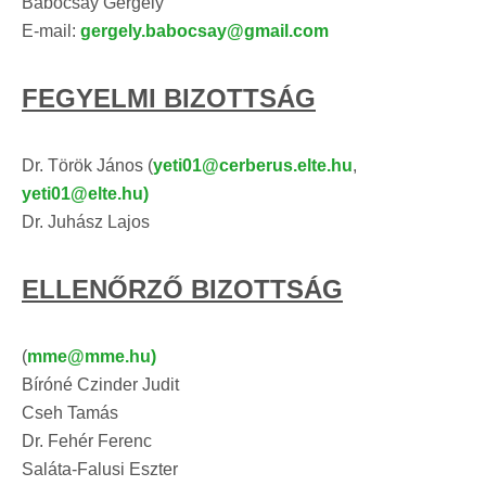
Babocsay Gergely
E-mail:
gergely.babocsay@gmail.com
FEGYELMI BIZOTTSÁG
Dr. Török János (
yeti01@cerberus.elte.hu
,
yeti01@elte.hu)
Dr. Juhász Lajos
ELLENŐRZŐ BIZOTTSÁG
(
mme@mme.hu)
Bíróné Czinder Judit
Cseh Tamás
Dr. Fehér Ferenc
Saláta-Falusi Eszter