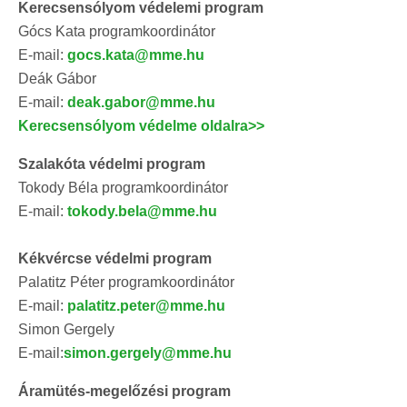
Kerecsensólyom védelemi program
Gócs Kata programkoordinátor
E-mail:
gocs.kata@mme.hu
Deák Gábor
E-mail:
deak.gabor@mme.hu
Kerecsensólyom védelme oldalra>>
Szalakóta védelmi program
Tokody Béla programkoordinátor
E-mail:
tokody.bela@mme.hu
Kékvércse védelmi program
Palatitz Péter programkoordinátor
E-mail:
palatitz.peter@mme.hu
Simon Gergely
E-mail:
simon.gergely@mme.hu
Áramütés-megelőzési program