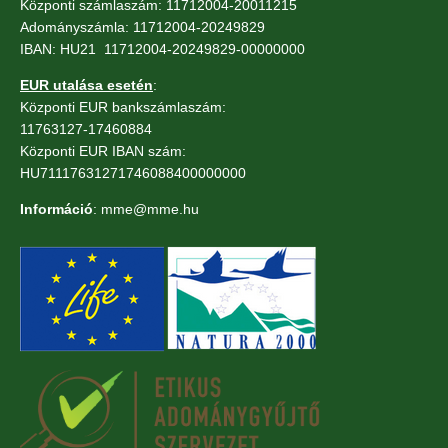
Központi számlaszám: 11712004-20011215
Adományszámla: 11712004-20249829
IBAN: HU21 11712004-20249829-00000000
EUR utalása esetén
:
Központi EUR bankszámlaszám:
11763127-17460884
Központi EUR IBAN szám:
HU71117631271746088400000000
Információ
: mme@mme.hu