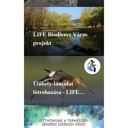
LIFE Biodiverz Város
projekt
Élőhely-láncolat
létrehozása - LIFE
Safehaven