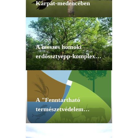
Kárpát-medencében
A meszes homoki
erdőssztyepp-komplex
ökoszisztéma
szolgáltatásainak
helyreállítása a Peszéri-
erdőben
A "Fenntartható
természetvédelem
magyarországi Natura
2000 területeken"
projekt.