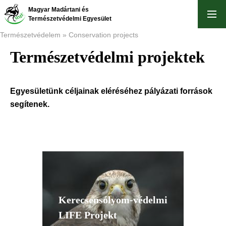
Ugrás
Magyar Madártani és
a
Természetvédelmi Egyesület
tartalomra
Természetvédelem
Conservation projects
Természetvédelmi projektek
Morzsa
Egyesületünk céljainak eléréséhez pályázati források
segítenek.
Kerecsensólyom-védelmi
LIFE Projekt