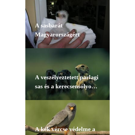
A sasbarát
Magyarországért
A veszélyeztetett parlagi
sas és a kerecsensólyom
populációk
zsákmánybázisának
biztosítása a Kárpát-
medencében
A kék vércse védelme a