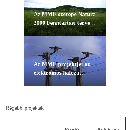
Az MME szerepe Natura
2000 Fenntartási tervek
készítésében a DINPI és
a KNPI működési
területén
Az MME projektjei az
elektromos hálózat
okozta
madárpusztulások
megelőzésére (KEOP)
Régebbi projektek:
Kezdő
Befejezés