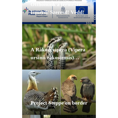
Otthonunk a természet:
Ismerd! Szeresd! Védd!
A Rákosi vipera (Vipera
ursinii rakosiensis)
hosszútávú
megőrzésének
megalapozása
Project Steppe on border