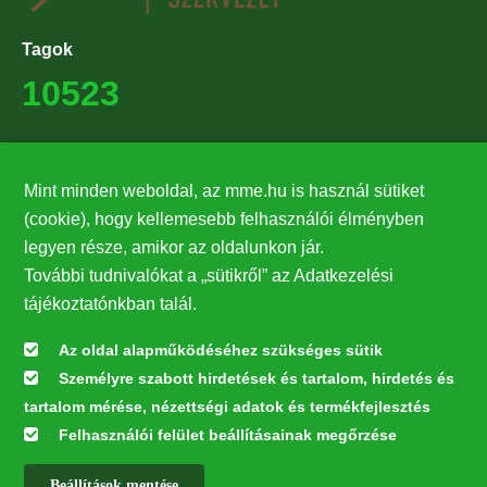
Tagok
10523
Támogatók
Mint minden weboldal, az mme.hu is használ sütiket
27224
(cookie), hogy kellemesebb felhasználói élményben
legyen része, amikor az oldalunkon jár.
Hírlevél feliratkozás
További tudnivalókat a „sütikről” az Adatkezelési
Értesüljön elsőként legfrissebb híreinkről, eseményeinkről!
tájékoztatónkban talál.
Az oldal alapműködéséhez szükséges sütik
Személyre szabott hirdetések és tartalom, hirdetés és
Feliratkozás
tartalom mérése, nézettségi adatok és termékfejlesztés
Felhasználói felület beállításainak megőrzése
Beállítások mentése