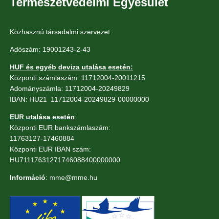
Természetvédelmi Egyesület
Közhasznú társadalmi szervezet
Adószám: 19001243-2-43
HUF és egyéb deviza utalása esetén:
Központi számlaszám: 11712004-20011215
Adományszámla: 11712004-20249829
IBAN: HU21 11712004-20249829-00000000
EUR utalása esetén
:
Központi EUR bankszámlaszám:
11763127-17460884
Központi EUR IBAN szám:
HU71117631271746088400000000
Információ
: mme@mme.hu