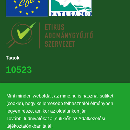
Tagok
10523
Támogatók
Mint minden weboldal, az mme.hu is használ sütiket
27224
(cookie), hogy kellemesebb felhasználói élményben
legyen része, amikor az oldalunkon jár.
Hírlevél feliratkozás
További tudnivalókat a „sütikről” az Adatkezelési
Értesüljön elsőként legfrissebb híreinkről, eseményeinkről!
tájékoztatónkban talál.