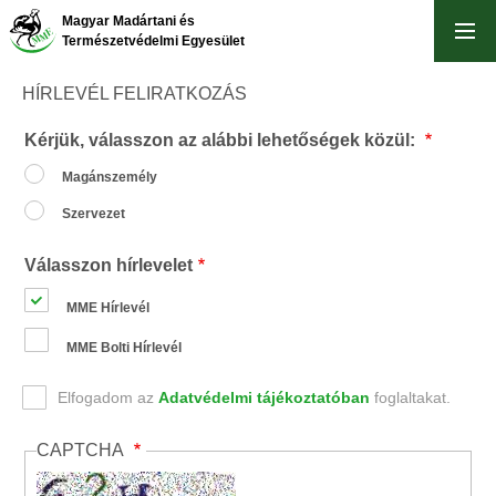
Ugrás
Magyar Madártani és
a
Természetvédelmi Egyesület
tartalomra
HÍRLEVÉL FELIRATKOZÁS
Kérjük, válasszon az alábbi lehetőségek közül:
Magánszemély
Szervezet
Válasszon hírlevelet
MME Hírlevél
MME Bolti Hírlevél
Elfogadom az
Adatvédelmi tájékoztatóban
foglaltakat.
CAPTCHA