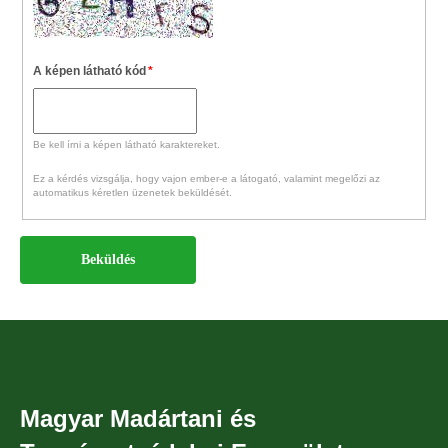
A képen látható kód
*
Be kell írni a képen látható karaktereket.
Ez a kérdés vizsgálja, hogy vajon ember-e a látogató, valamint megelőzi az
automatikus kéretlen üzenetek beküldését.
Magyar Madártani és