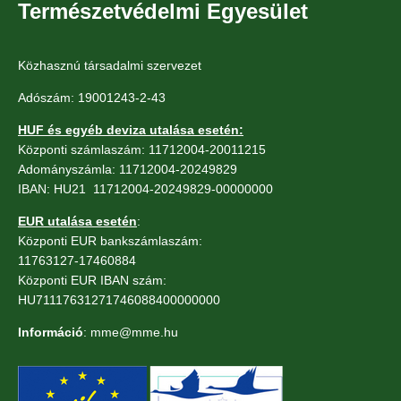
Természetvédelmi Egyesület
Közhasznú társadalmi szervezet
Adószám: 19001243-2-43
HUF és egyéb deviza utalása esetén:
Központi számlaszám: 11712004-20011215
Adományszámla: 11712004-20249829
IBAN: HU21 11712004-20249829-00000000
EUR utalása esetén
:
Központi EUR bankszámlaszám:
11763127-17460884
Központi EUR IBAN szám:
HU71117631271746088400000000
Információ
: mme@mme.hu