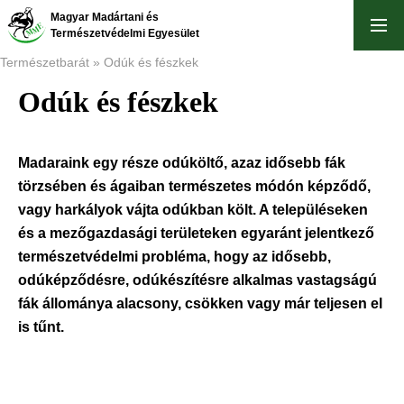
Ugrás
Magyar Madártani és
a
Természetvédelmi Egyesület
tartalomra
Természetbarát
Odúk és fészkek
Odúk és fészkek
Morzsa
Madaraink egy része odúköltő, azaz idősebb fák
törzsében és ágaiban természetes módón képződő,
vagy harkályok vájta odúkban költ. A településeken
és a mezőgazdasági területeken egyaránt jelentkező
természetvédelmi probléma, hogy az idősebb,
odúképződésre, odúkészítésre alkalmas vastagságú
fák állománya alacsony, csökken vagy már teljesen el
is tűnt.