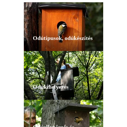
Odútípusok, odúkészítés
Odúkihelyezés