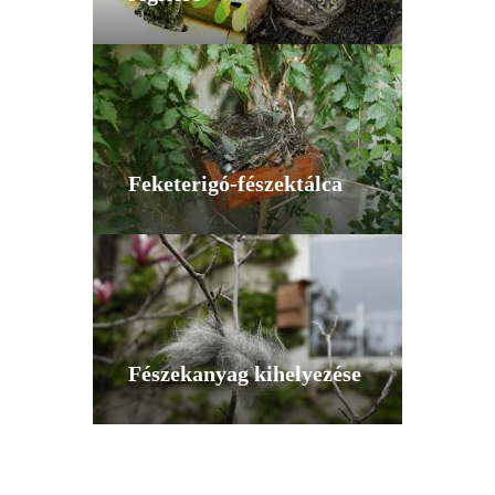
Feketerigó-fészektálca
Fészekanyag kihelyezése