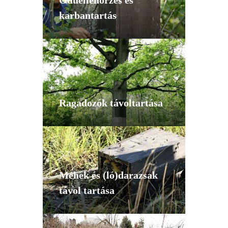
Odúellenőrzés és
karbantartás
Ragadozók távoltartása
Méhek és (ló)darazsak
távol tartása