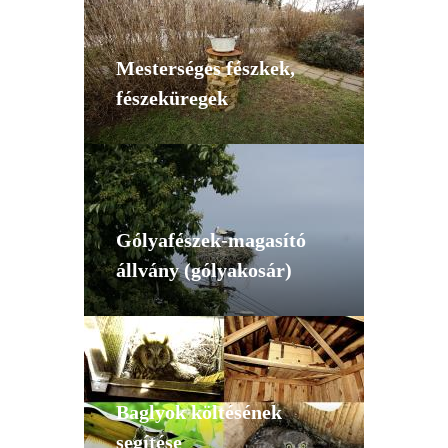
Mesterséges fészkek,
fészeküregek
Gólyafészek-magasító
állvány (gólyakosár)
Baglyok költésének
segítése