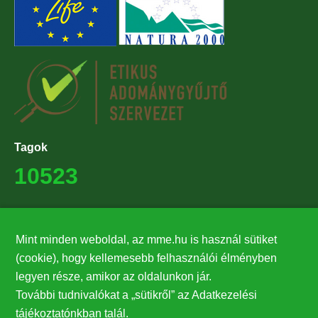
Tagok
10523
Támogatók
Mint minden weboldal, az mme.hu is használ sütiket
27224
(cookie), hogy kellemesebb felhasználói élményben
legyen része, amikor az oldalunkon jár.
Hírlevél feliratkozás
További tudnivalókat a „sütikről” az Adatkezelési
Értesüljön elsőként legfrissebb híreinkről, eseményeinkről!
tájékoztatónkban talál.