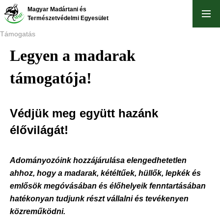
Ugrás
Magyar Madártani és
a
Természetvédelmi Egyesület
tartalomra
Támogatás
Legyen a madarak
Morzsa
támogatója!
Védjük meg együtt hazánk
élővilágát!
Adományozóink hozzájárulása elengedhetetlen
ahhoz, hogy a madarak, kétéltűek, hüllők, lepkék és
emlősök megóvásában és élőhelyeik fenntartásában
hatékonyan tudjunk részt vállalni és tevékenyen
közreműködni.