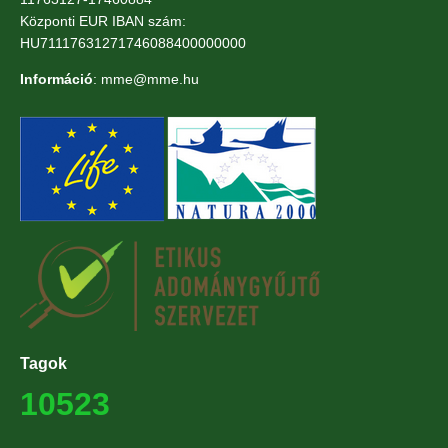
Központi EUR IBAN szám:
HU71117631271746088400000000
Információ
: mme@mme.hu
Tagok
10523