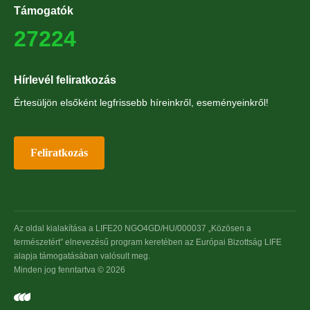
Támogatók
27224
Hírlevél feliratkozás
Értesüljön elsőként legfrissebb híreinkről, eseményeinkről!
Feliratkozás
Az oldal kialakítása a LIFE20 NGO4GD/HU/000037 „Közösen a
természetért” elnevezésű program keretében az Európai Bizottság LIFE
alapja támogatásában valósult meg.
Minden jog fenntartva © 2026