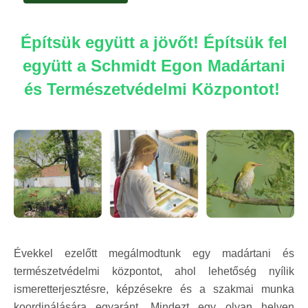
Építsük együtt a jövőt! Építsük fel
együtt a Schmidt Egon Madártani
és Természetvédelmi Központot!
Évekkel ezelőtt megálmodtunk egy madártani és
természetvédelmi központot, ahol lehetőség nyílik
ismeretterjesztésre, képzésekre és a szakmai munka
koordinálására egyaránt. Mindezt egy olyan helyen