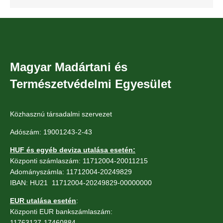
Magyar Madártani és
Természetvédelmi Egyesület
Közhasznú társadalmi szervezet
Adószám: 19001243-2-43
HUF és egyéb deviza utalása esetén:
Központi számlaszám: 11712004-20011215
Adományszámla: 11712004-20249829
IBAN: HU21 11712004-20249829-00000000
EUR utalása esetén
:
Központi EUR bankszámlaszám:
11763127-17460884