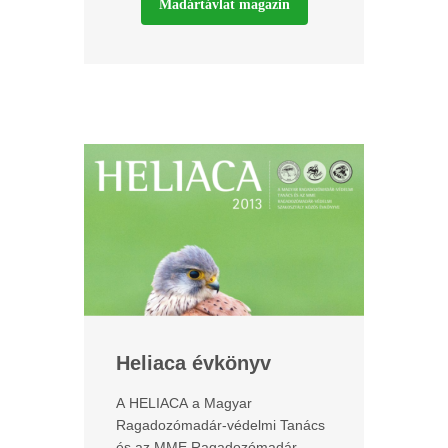
Madártávlat magazin
Heliaca évkönyv
A HELIACA a Magyar
Ragadozómadár-védelmi Tanács
és az MME Ragadozómadár-