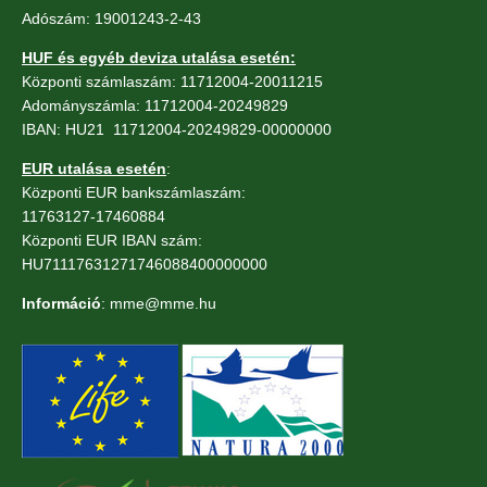
Adószám: 19001243-2-43
HUF és egyéb deviza utalása esetén:
Központi számlaszám: 11712004-20011215
Adományszámla: 11712004-20249829
IBAN: HU21 11712004-20249829-00000000
EUR utalása esetén
:
Központi EUR bankszámlaszám:
11763127-17460884
Központi EUR IBAN szám:
HU71117631271746088400000000
Információ
: mme@mme.hu