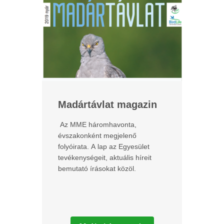
Madártávlat magazin
Az MME háromhavonta,
évszakonként megjelenő
folyóirata. A lap az Egyesület
tevékenységeit, aktuális híreit
bemutató írásokat közöl.