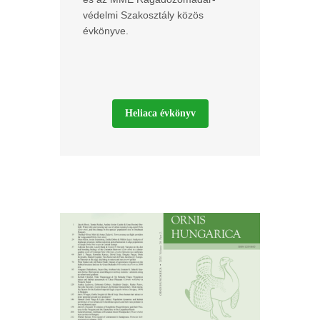
védelmi Szakosztály közös
évkönyve.
Heliaca évkönyv