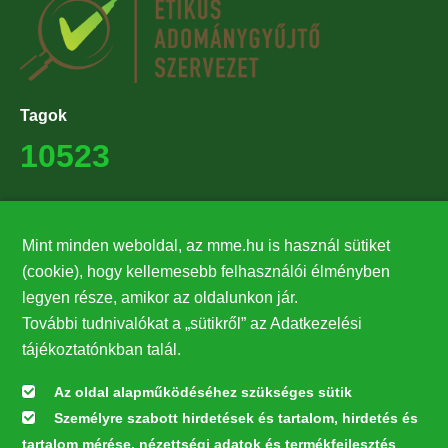
Tagok
10523
Támogatók
Mint minden weboldal, az mme.hu is használ sütiket
27224
(cookie), hogy kellemesebb felhasználói élményben
legyen része, amikor az oldalunkon jár.
Hírlevél feliratkozás
További tudnivalókat a „sütikről” az Adatkezelési
Értesüljön elsőként legfrissebb híreinkről, eseményeinkről!
tájékoztatónkban talál.
Az oldal alapműködéséhez szükséges sütik
Személyre szabott hirdetések és tartalom, hirdetés és
Feliratkozás
tartalom mérése, nézettségi adatok és termékfejlesztés