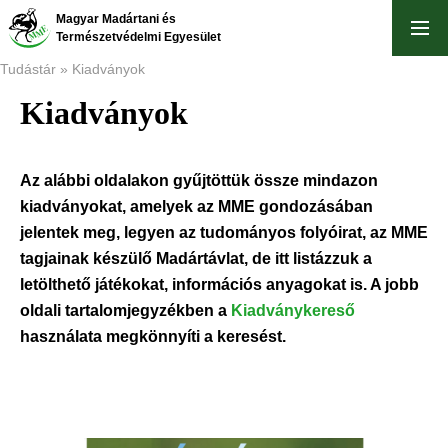
Ugrás
Magyar Madártani és
a
Természetvédelmi Egyesület
tartalomra
Tudástár
Kiadványok
Kiadványok
Morzsa
Az alábbi oldalakon gyűjtöttük össze mindazon
kiadványokat, amelyek az MME gondozásában
jelentek meg, legyen az tudományos folyóirat, az MME
tagjainak készülő Madártávlat, de itt listázzuk a
letölthető játékokat, információs anyagokat is. A jobb
oldali tartalomjegyzékben a
Kiadványkereső
használata megkönnyíti a keresést.