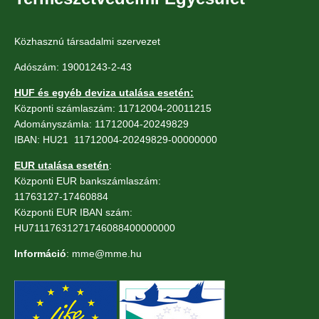
Közhasznú társadalmi szervezet
Adószám: 19001243-2-43
HUF és egyéb deviza utalása esetén:
Központi számlaszám: 11712004-20011215
Adományszámla: 11712004-20249829
IBAN: HU21 11712004-20249829-00000000
EUR utalása esetén
:
Központi EUR bankszámlaszám:
11763127-17460884
Központi EUR IBAN szám:
HU71117631271746088400000000
Információ
: mme@mme.hu