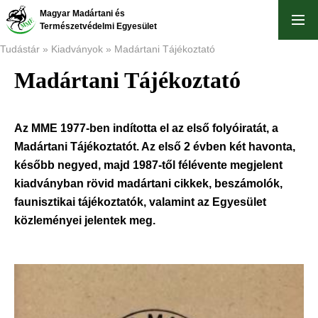
Ugrás
Magyar Madártani és
a
Természetvédelmi Egyesület
tartalomra
Tudástár
Kiadványok
Madártani Tájékoztató
Madártani Tájékoztató
Morzsa
Az MME 1977-ben indította el az első folyóiratát, a
Madártani Tájékoztatót. Az első 2 évben két havonta,
később negyed, majd 1987-től félévente megjelent
kiadványban rövid madártani cikkek, beszámolók,
faunisztikai tájékoztatók, valamint az Egyesület
közleményei jelentek meg.