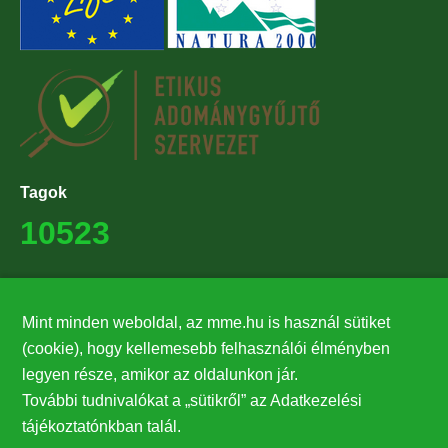
Tagok
10523
Támogatók
Mint minden weboldal, az mme.hu is használ sütiket
27224
(cookie), hogy kellemesebb felhasználói élményben
legyen része, amikor az oldalunkon jár.
Hírlevél feliratkozás
További tudnivalókat a „sütikről” az Adatkezelési
Értesüljön elsőként legfrissebb híreinkről, eseményeinkről!
tájékoztatónkban talál.