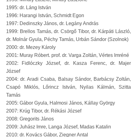
1995: dr. Láng István
1996: Harangi István, Schmidt Egon
1997: Dedinszky János, dr. Legány András
1999: Brellos Tamás, dr. Csörgő Tibor, dr. Kárpáti László,
dr. Molnár Gyula, Péchy Tamás, Urbán Sándor (Szolnok)
2000: dr. Mezey Károly
2001: Muray Róbert. prof. dr. Varga Zoltán, Vértes Imréné
2002: Fidlóczky József, dr. Kasza Ferenc, dr. Majer
József
2004: dr. Aradi Csaba, Balsay Sándor, Barbácsy Zoltán,
Csapó Miklós, Lőrincz István, Nyilas Kálmán, Szitta
Tamás
2005: Gábor Gyula, Halmosi János, Kállay György
2007: Krúg Tibor, dr. Rékási József
2008: Gregorits János
2009: Juhász Imre, Langa József, Madas Katalin
2010: dr. Kovács Gábor, Ziegner Antal