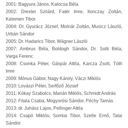
2001: Bagyura János, Kalocsa Béla
2002: Drexler Szilárd, Fatér Imre, Ilonczay Zoltán,
Kelemen Tibor
2004: Dr. Gyurácz József, Molnár Zoltán, Musicz László,
Urbán Sándor
2005: Dr. Hadarics Tibor, Wágner László
2007: Ambrus Béla, Boldogh Sándor, Dr. Solti Béla,
Varga Ferenc
2008: Csonka Péter, Gáspár Attila, Karcza Zsolt, Tóth
Imre
2009: Mónus Gábor, Nagy Károly, Váczi Miklós
2010: Lovászi Péter, Serfőző József
2011: Kókay Szabolcs, Marián Miklós, Schmidt András
2012: Fitala Csaba, Mogyorósi Sándor, Péchy Tamás
2013: dr. Juhász Lajos, Pellinger Attila
2014: Csapó Miklós, Somlai Tibor, Szelle Ernő, Tatai
Sándor