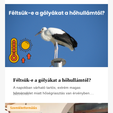
tevékenységeit összefoglaló poszterünk, melyet
Féltsük-e a gólyákat a hőhullámtól?
A napokban várható tartós, extrém magas
hőmérséklet miatt hőségriasztás van érvényben.
2026.07.31
Hogyan hat ez a madarakra, különösen a napsütötte
fészken
Szemléletformálás