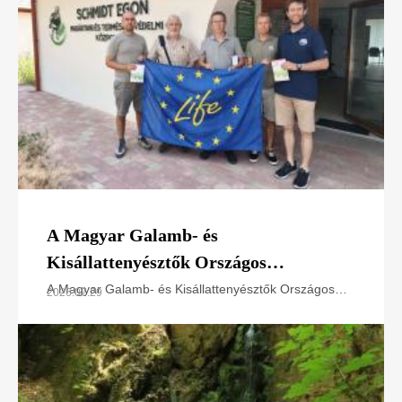
A Magyar Galamb- és
Kisállattenyésztők Országos
Szövetségének elnökével egyeztettünk
A Magyar Galamb- és Kisállattenyésztők Országos
2026.07.29
Szövetsége (MGKSZ) és a Magyar Madártani és
Természetvédelmi Egyesület (MME) képviselői
nemrég az MME