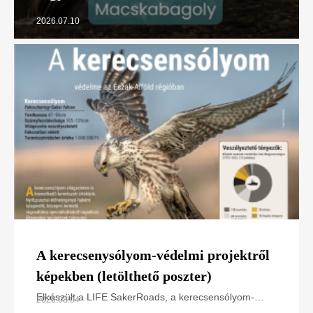
2026.07.10
A kerecsenysólyom-védelmi projektről
képekben (letölthető poszter)
Elkészült a LIFE SakerRoads, a kerecsensólyom-
2026.08.04
védelme az Észak-alföldi régióban projektünk főbb