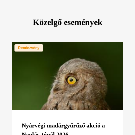
Közelgő események
Rendezvény
Nyárvégi madárgyűrűző akció a
Naplás-tónál 2026