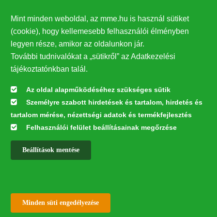
Támogatók
Mint minden weboldal, az mme.hu is használ sütiket
27224
(cookie), hogy kellemesebb felhasználói élményben
legyen része, amikor az oldalunkon jár.
Hírlevél feliratkozás
További tudnivalókat a „sütikről” az Adatkezelési
Értesüljön elsőként legfrissebb híreinkről, eseményeinkről!
tájékoztatónkban talál.
Az oldal alapműködéséhez szükséges sütik
Személyre szabott hirdetések és tartalom, hirdetés és
Feliratkozás
tartalom mérése, nézettségi adatok és termékfejlesztés
Felhasználói felület beállításainak megőrzése
Beállítások mentése
Az oldal kialakítása a LIFE20 NGO4GD/HU/000037 „Közösen a
természetért” elnevezésű program keretében az Európai Bizottság LIFE
alapja támogatásában valósult meg.
✕
Minden jog fenntartva © 2026
Withdraw consent
Minden süti engedélyezése