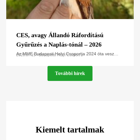
CES, avagy Állandó Ráfordítású
Gyűrűzés a Naplás-tónál – 2026
Az MME Budapesti Helyi Csoportja 2024 óta vesz
2026.07.15 • Budapesti Helyi Csoport
részt az Állandó Ráfordítású Gyűrűzési (CES –
Constant Effort Sites) programban a Naplás-tó
További hírek
területén
Kiemelt tartalmak