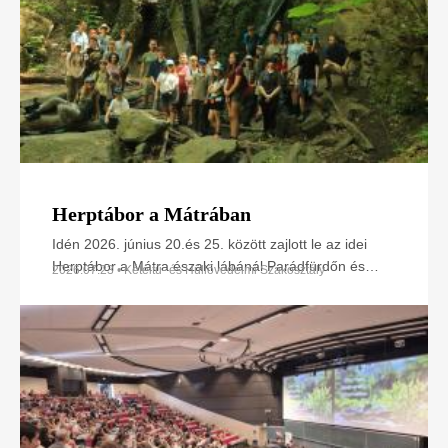
Herptábor a Mátrában
Idén 2026. június 20.és 25. között zajlott le az idei
Herptábor a Mátra északi lábánál Parádfürdőn és
2026.07.23 • Kétéltű- és Hüllővédelmi Szakosztály
környékén. A környék szinte minden kétéltű- és