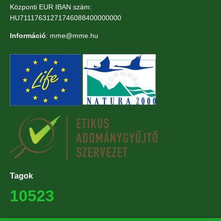
Központi EUR IBAN szám:
HU71117631271746088400000000
Információ
: mme@mme.hu
Tagok
10523