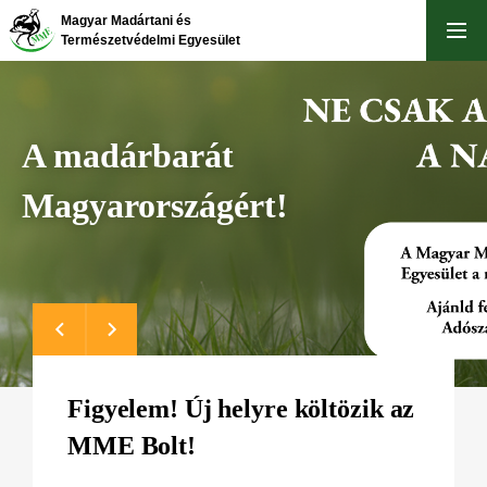
Ugrás
Magyar Madártani és
a
Természetvédelmi Egyesület
tartalomra
A madárbarát
Magyarországért!
Figyelem! Új helyre költözik az
MME Bolt!