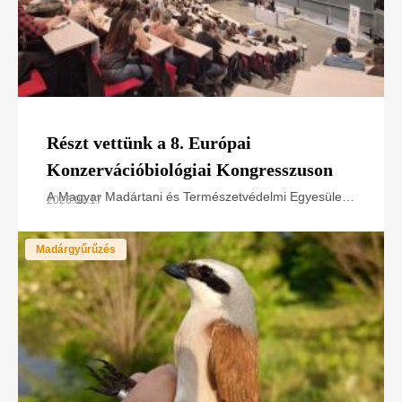
Részt vettünk a 8. Európai
Konzervációbiológiai Kongresszuson
A Magyar Madártani és Természetvédelmi Egyesület
2026.07.17
a LIFE SakerRoads projektet és természetvédelmi
tapasztalatait mutatta be az European Congress of
Madárgyűrűzés