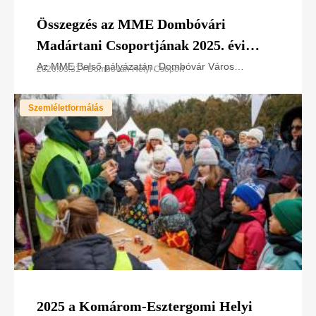
Összegzés az MME Dombóvári
Madártani Csoportjának 2025. évi
munkájáról
Az MME Belső pályázatán, Dombóvár Város
2026.03.31 • Dombóvári Helyi Csoport
Önkormányzatának civileknek kiírt pályázatán, és az
országos civil pályázaton elnyert összegeknek
Szemléletformálás
köszönhetően
2025 a Komárom-Esztergomi Helyi