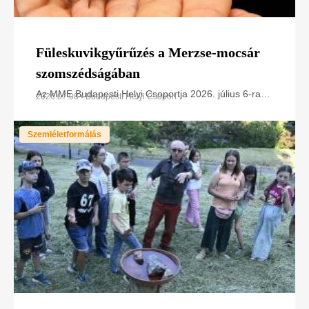
Füleskuvikgyűrűzés a Merzse-mocsár
szomszédságában
Az MME Budapesti Helyi Csoportja 2026. július 6-ra
2026.07.08 • Budapesti Helyi Csoport
füleskuvik gyűrűzést hirdetett tagjainknak és
érdeklődőknek a XVII. kerületben található Merzse
Szemléletformálás