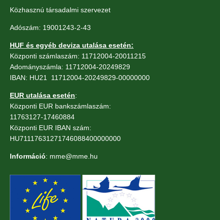
Közhasznú társadalmi szervezet
Adószám: 19001243-2-43
HUF és egyéb deviza utalása esetén:
Központi számlaszám: 11712004-20011215
Adományszámla: 11712004-20249829
IBAN: HU21 11712004-20249829-00000000
EUR utalása esetén
:
Központi EUR bankszámlaszám:
11763127-17460884
Központi EUR IBAN szám:
HU71117631271746088400000000
Információ
: mme@mme.hu