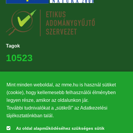
Tagok
10523
Támogatók
27224
Mint minden weboldal, az mme.hu is használ sütiket
(cookie), hogy kellemesebb felhasználói élményben
legyen része, amikor az oldalunkon jár.
Hírlevél feliratkozás
További tudnivalókat a „sütikről” az Adatkezelési
Értesüljön elsőként legfrissebb híreinkről, eseményeinkről!
tájékoztatónkban talál.
Az oldal alapműködéséhez szükséges sütik