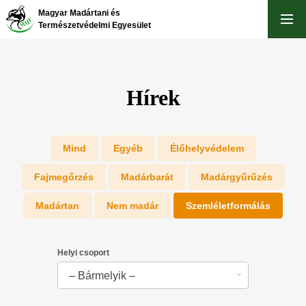
Ugrás
Magyar Madártani és
a
Természetvédelmi Egyesület
tartalomra
Hírek
Egyéb
Élőhelyvédelem
Fajmegőrzés
Madárbarát
Madárgyűrűzés
Madártan
Nem madár
Szemléletformálás
Helyi csoport
– Bármelyik –