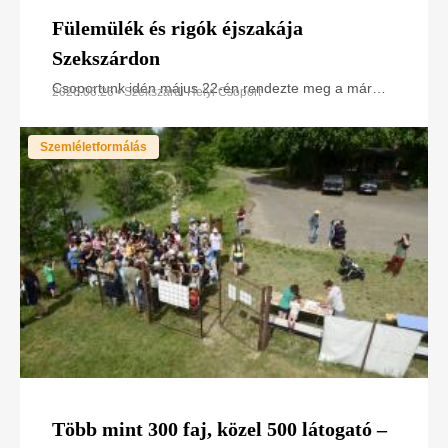
Fülemülék és rigók éjszakája
Szekszárdon
Csoportunk idén május 22-én rendezte meg a már
2026.06.26 • Szekszárdi Helyi Csoport
hagyományossá vált Fülemülék és rigók éjszakáját
Szekszárdon, a Tolna Vármegyei Balassa János
Szemléletformálás
Kórházban
Több mint 300 faj, közel 500 látogató –