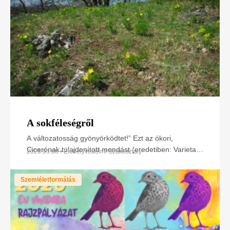
A sokféleségről
A változatosság gyönyörködtet!” Ezt az ókori,
Cicerónak tulajdonított mondást (eredetiben: Varietas
2026.05.08 • Élőhelyvédelmi Szakosztály
delectat) nagyon sokszor halljuk vagy használjuk a
Szemléletformálás