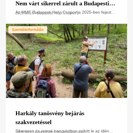
Nem várt sikerrel zárult a Budapesti
Helyi Csoport 1. Élővilág Napja a
Az MME Budapesti Helyi Csoportja 2025-ben fejezte
2026.06.15 • Budapesti Helyi Csoport
be Természetismereti Központjának megépítését
budapesti Naplás-tónál
Budapest XVI. kerületében, a Naplás-tó
Szemléletformálás
Harkály tanösvény bejárás
szakvezetéssel
Sikeresen és remek hangulatban zajlott le az idén
2026.06.08 • Harkályvédelmi Szakosztály