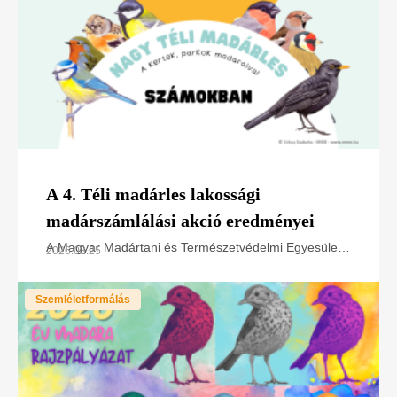
A 4. Téli madárles lakossági
madárszámlálási akció eredményei
A Magyar Madártani és Természetvédelmi Egyesület
2026.03.25
(MME) Téli madárles címmel negyedik alkalommal
hirdette meg a 13 héten át tartó, nagy sikerű országos
Szemléletformálás