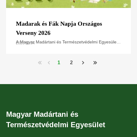
Madarak és Fák Napja Országos
Verseny 2026
A Magyar Madártani és Természetvédelmi Egyesület
2026.02.04
a Madarak és Fák Napja alkalmából országos
versenyt hirdet az általános iskolák felső tagozatos
1
2
Oldalszámozás
Magyar Madártani és
Természetvédelmi Egyesület