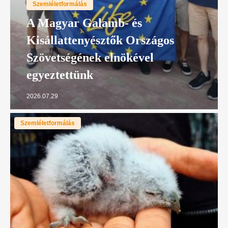
Szemléletformálás
A Magyar Galamb- és
Kisállattenyésztők Országos
Szövetségének elnökével
egyeztettünk
2026.07.29
Szemléletformálás