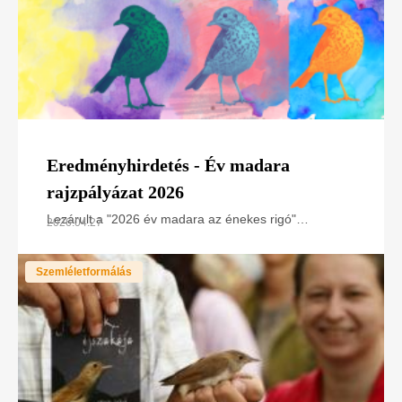
Eredményhirdetés - Év madara
rajzpályázat 2026
Lezárult a "2026 év madara az énekes rigó"
2026.04.27
rajzpályázat zsűrizése. A természet és a művészet
iránti lelkesedés idén is lenyűgöző formában öltött
Szemléletformálás