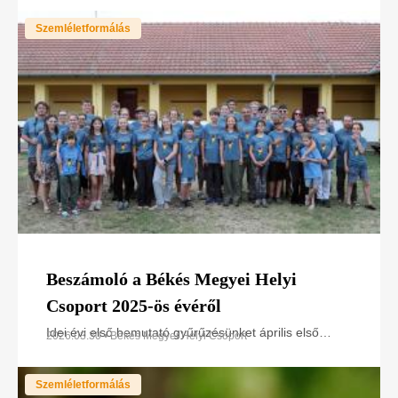
Szemléletformálás
Beszámoló a Békés Megyei Helyi
Csoport 2025-ös évéről
Idei évi első bemutató gyűrűzésünket április első
2026.03.30 • Békés Megyei Helyi Csoport
hétvégéjén Békéscsaba mellett, Pósteleken a
kastélyparkban szerveztük meg. A gyűrűzés mellett a
Szemléletformálás