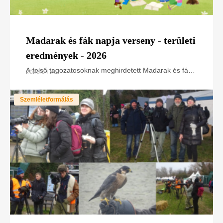
Madarak és fák napja verseny - területi
eredmények - 2026
A felső tagozatosoknak meghirdetett Madarak és fák
2026.04.20
napja országos csapatversenyre idén 160 iskola 480
tanulója jelentkezett. A területi fordulókat
Szemléletformálás