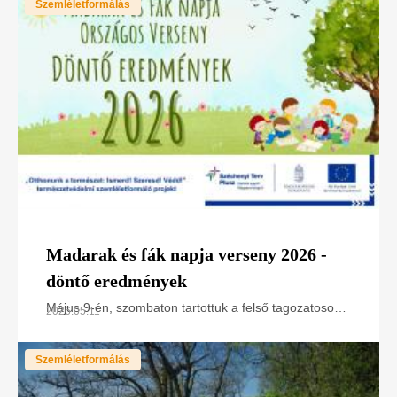
Szemléletformálás
Mühlhá
Madarak és fák napja verseny 2026 -
döntő eredmények
Május 9-én, szombaton tartottuk a felső tagozatosok
2026.05.11
számára kiírt Madarak és Fák Napja Országos
Csapatverseny döntőjét a Duna–Ipoly Nemzeti Park
Szemléletformálás
Jókai