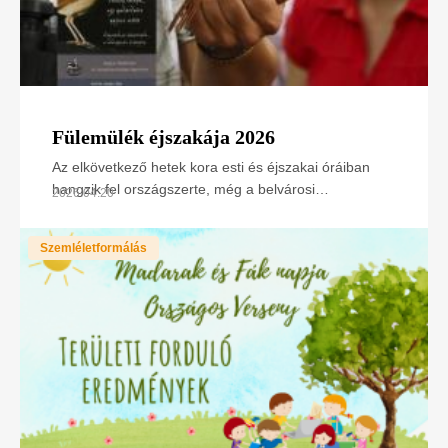
Fülemülék éjszakája 2026
Az elkövetkező hetek kora esti és éjszakai óráiban
hangzik fel országszerte, még a belvárosi
2026.04.20
bokrosokban is a világ egyik legszebb hangú
madarának, a
Szemléletformálás