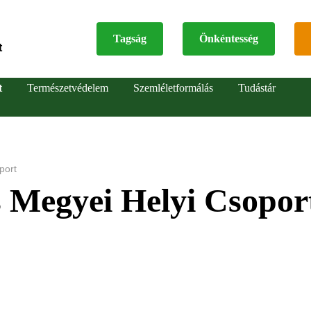
Tagság
Önkéntesség
t
Top
t
Természetvédelem
Szemléletformálás
Tudástár
menu
port
 Megyei Helyi Csopor