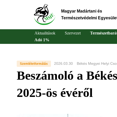
Ugrás
a
Magyar Madártani és
tartalomra
Természetvédelmi Egyesüle
Aktualitások
Szervezet
Természetbará
Adó 1%
Main
navigation
2026.03.30
Békés Megyei Helyi Cso
Szemléletformálás
Beszámoló a Békés
2025-ös évéről