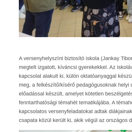
A versenyhelyszínt biztosító iskola (Jankay Tibo
megtelt izgatott, kíváncsi gyerekekkel. Az isko
kapcsolat alakult ki, külön oktatóanyaggal kész
meg, a felkészítő/kísérő pedagógusoknak helyi 
előadással készült, amelyet kötetlen beszélgetés
fenntarthatósági témahét tematikájába. A témah
kapcsolatos versenyfeladatokat adtak diákjaina
csapata közül került ki, akik végül az országos