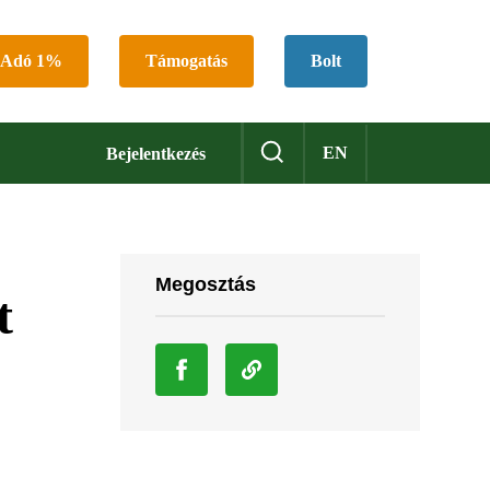
Adó 1%
Támogatás
Bolt
EN
Bejelentkezés
Megosztás
t