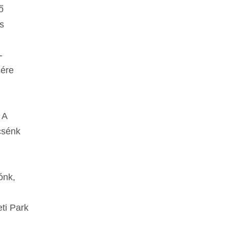
ő
es
-
sére
 A
csénk
ónk,
ti Park