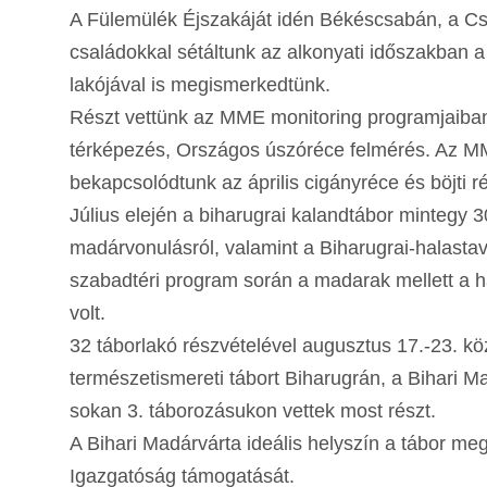
A Fülemülék Éjszakáját idén Békéscsabán, a Cs
családokkal sétáltunk az alkonyati időszakban a 
lakójával is megismerkedtünk.
Részt vettünk az MME monitoring programjaiban
térképezés, Országos úszóréce felmérés. Az 
bekapcsolódtunk az április cigányréce és böjti r
Július elején a biharugrai kalandtábor mintegy 
madárvonulásról, valamint a Biharugrai-halasta
szabadtéri program során a madarak mellett a ha
volt.
32 táborlakó részvételével augusztus 17.-23. kö
természetismereti tábort Biharugrán, a Bihari M
sokan 3. táborozásukon vettek most részt.
A Bihari Madárvárta ideális helyszín a tábor m
Igazgatóság támogatását.