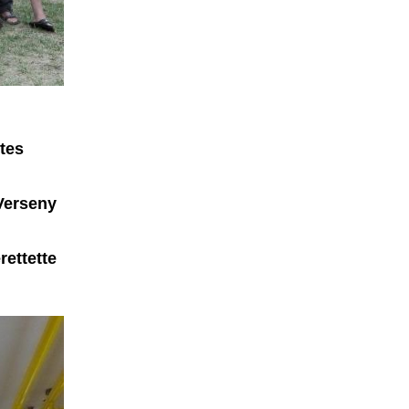
tes
Verseny
rettette