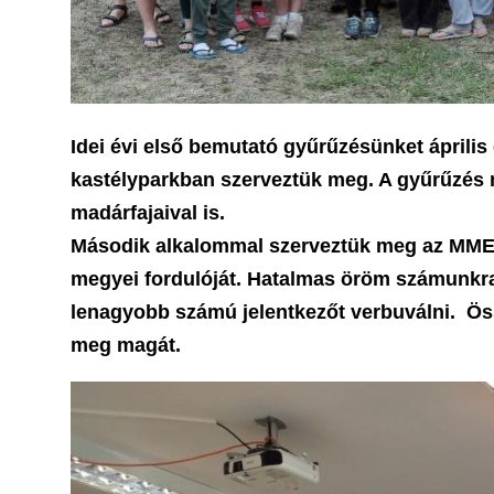
Idei évi első bemutató gyűrűzésünket április
kastélyparkban szerveztük meg. A gyűrűzés m
madárfajaival is.
Második alkalommal szerveztük meg az MME 
megyei fordulóját. Hatalmas öröm számunkra
lenagyobb számú jelentkezőt verbuválni. Össz
meg magát.