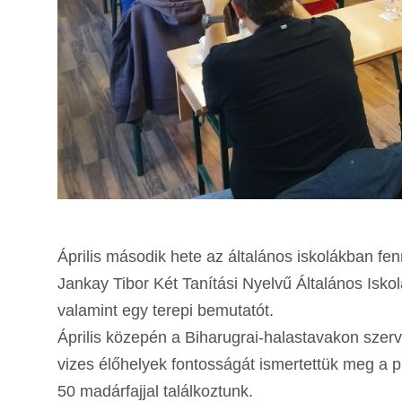
Április második hete az általános iskolákban fe
Jankay Tibor Két Tanítási Nyelvű Általános Iskol
valamint egy terepi bemutatót.
Április közepén a Biharugrai-halastavakon szerve
vizes élőhelyek fontosságát ismertettük meg a p
50 madárfajjal találkoztunk.