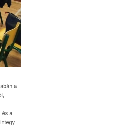
sabán a
l,
, és a
mintegy