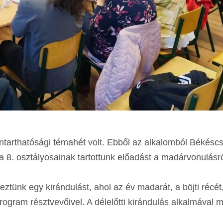
nntarthatósági témahét volt. Ebből az alkalomból Békésc
a 8. osztályosainak tartottunk előadást a madárvonulásró
ztünk egy kirándulást, ahol az év madarát, a böjti récét
rogram résztvevőivel. A délelőtti kirándulás alkalmával 