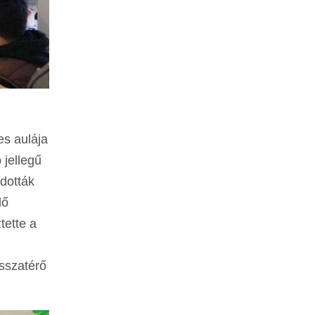
es aulája
 jellegű
ldották
dő
tette a
isszatérő