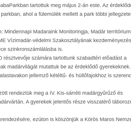
abaParkban tartottuk meg május 2-án este. Az érdeklőd
parkban, ahol a fülemülék mellett a park többi jellegzet
: Mindennapi Madaraink Monitoringja, Madár territórium
MME Vízimadár-védelmi Szakosztályának kezdeményezé
éce szinkronszámlálásba is.
30 résztvevője számára tartottunk szabadtéri előadást a
vak madárvilágát mutattuk be az érdeklődő gyerekeknek.
lastavakon jellemző kétéltű- és hüllőfajokhoz is szeren
zött rendeztük meg a IV. Kis-sárréti madárgyűrűző és
adárvártán. A gyerekek jelentős része visszatérő táboroz
egrendezésére, ezúton is köszönjük a Körös Maros Nemze