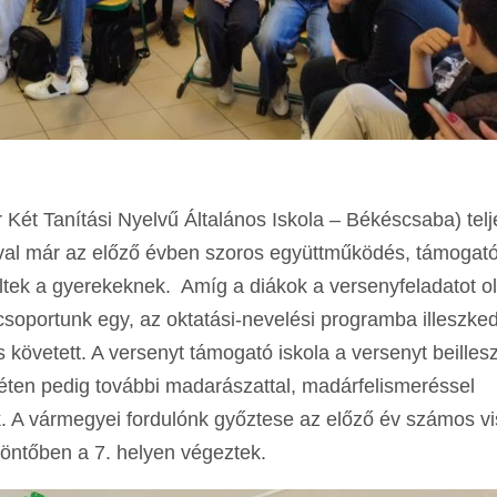
r Két Tanítási Nyelvű Általános Iskola – Békéscsaba) telj
lával már az előző évben szoros együttműködés, támogató
ültek a gyerekeknek. Amíg a diákok a versenyfeladatot o
csoportunk egy, az oktatási-nevelési programba illeszke
 követett. A versenyt támogató iskola a versenyt beillesz
éten pedig további madarászattal, madárfelismeréssel
k. A vármegyei fordulónk győztese az előző év számos v
 döntőben a 7. helyen végeztek.