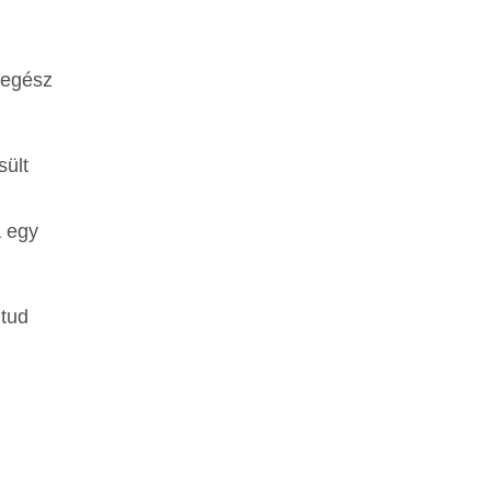
 egész
sült
a egy
 tud