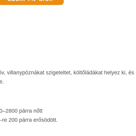
 villanypóznákat szigeteltet, költőládákat helyez ki, és
e.
0–2800 párra nőtt
-re 200 párra erősödött.