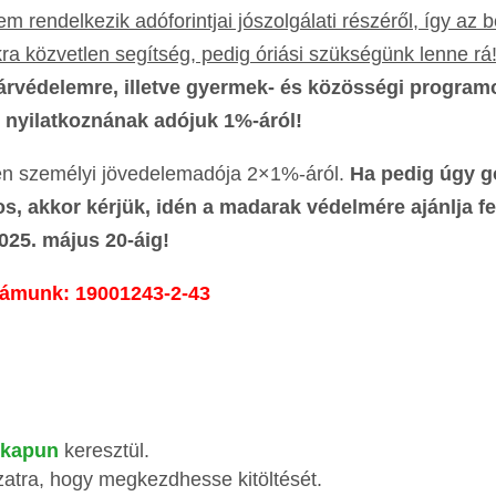
rendelkezik adóforintjai jószolgálati részéről, így az 
a közvetlen segítség, pedig óriási szükségünk lenne rá
rvédelemre, illetve gyermek- és közösségi program
 nyilatkoznának adójuk 1%-áról!
zen személyi jövedelemadója 2×1%-áról.
Ha pedig úgy g
 akkor kérjük, idén a madarak védelmére ajánlja fe
025. május 20-áig!
ámunk: 19001243-2-43
lkapun
keresztül.
ozatra, hogy megkezdhesse kitöltését.