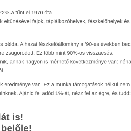
22%-a tűnt el 1970 óta.
k eltűnésével fajok, táplálkozóhelyek, fészkelőhelyek és
as példa. A hazai fészkelőállomány a ’90-es években bec
re zsugorodott. Ez több mint 90%-os visszaesés.
tűnik, annak nagyon is mérhető következménye van: néh
l.
ának eredménye van. Ez a munka támogatások nélkül nem
einknek. Ajánld fel adód 1%-át, nézz fel az égre, és tudd:
t is!
belőle!