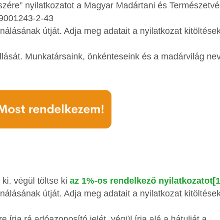
részére” nyilatkozatot a Magyar Madártani és Természetv
19001243-2-43
lásának útját. Adja meg adatait a nyilatkozat kitöltések
llását. Munkatársaink, önkénteseink és a madárvilág n
ki, végül töltse ki
az 1%-os rendelkező nyilatkozatot
[1
lásának útját. Adja meg adatait a nyilatkozat kitöltések
 írja rá adóazonosító jelét, végül írja alá a hátulját a