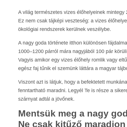
A világ természetes vizes élőhelyeinek mintegy 
Ez nem csak tájképi veszteség: a vizes élőhelye
ökológiai rendszerek kerülnek veszélybe.
A nagy goda története itthon különösen fájdalm
1000–1200 párról mára nagyjából 100 pár körüli
Vagyis amikor egy vizes élőhely romlik vagy el
egész faj tűnik el szemünk láttára a magyar tájbó
Viszont azt is látjuk, hogy a befektetett munk
fenntartható maradni. Legyél Te is része a siker
szárnyat adtál a jövőnek.
Mentsük meg a nagy godá
Ne csak kitűző maradjon 