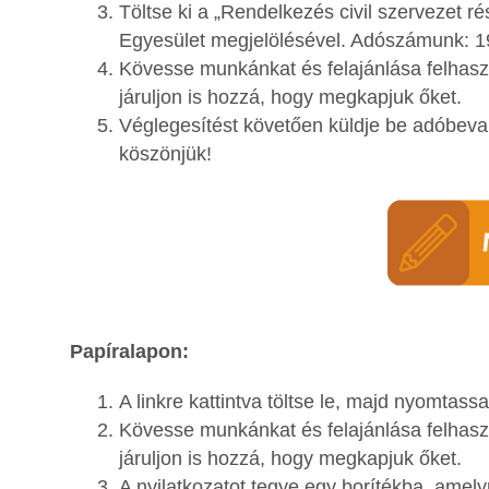
Töltse ki a „Rendelkezés civil szervezet 
Egyesület megjelölésével. Adószámunk: 
Kövesse munkánkat és felajánlása felhaszná
járuljon is hozzá, hogy megkapjuk őket.
Véglegesítést követően küldje be adóbeva
köszönjük!
Papíralapon:
A linkre kattintva töltse le, majd nyomtassa 
Kövesse munkánkat és felajánlása felhaszná
járuljon is hozzá, hogy megkapjuk őket.
A nyilatkozatot tegye egy borítékba, amelyre