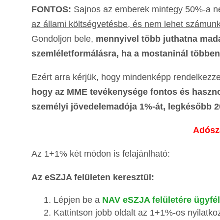
FONTOS:
Sajnos az emberek mintegy 50%-a nem 
az állami költségvetésbe, és nem lehet számunkr
Gondoljon bele,
mennyivel több juthatna madá
szemléletformálásra, ha a mostaninál többen
Ezért arra kérjük, hogy mindenképp rendelkez
hogy az MME tevékenysége fontos és hasznos,
személyi jövedelemadója 1%-át, legkésőbb 2
Adósz
Az 1+1% két módon is felajánlható:
Az eSZJA felületen keresztül:
Lépjen be a
NAV eSZJA felületére ügyfé
Kattintson jobb oldalt az 1+1%-os nyilatk