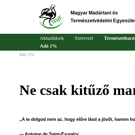
Ugrás
a
Magyar Madártani és
tartalomra
Természetvédelmi Egyesüle
Aktualitások
Szervezet
Természetbará
Adó 1%
Main
Adó 1%
Morzsa
navigation
Ne csak kitűző ma
„A te dolgod nem az, hogy előre lásd a jövőt, hanem ho
— Antoine de Saint-Exupéry