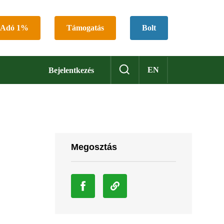
Adó 1%
Támogatás
Bolt
EN
Bejelentkezés
Megosztás