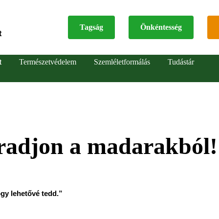
Tagság
Önkéntesség
t
Top
t
Természetvédelem
Szemléletformálás
Tudástár
menu
radjon a madarakból!
gy lehetővé tedd.”