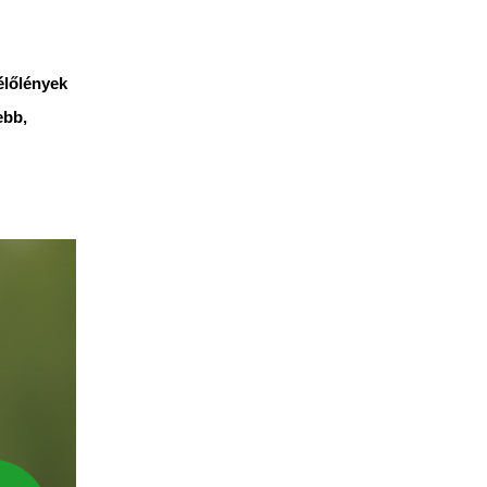
élőlények
ebb,