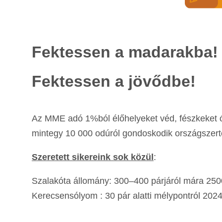
Fektessen a madarakba!
Fektessen a jövődbe!
Az MME adó 1%ból élőhelyeket véd, fészkeket óv,
mintegy 10 000 odúról gondoskodik országszert
Szeretett sikereink sok közül
:
Szalakóta állomány: 300–400 párjáról mára 250
Kerecsensólyom : 30 pár alatti mélypontról 2024