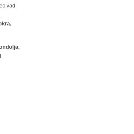
beolvad
!
okra,
ondolja,
l