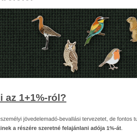
i az 1+1%-ról?
személyi jövedelemadó-bevallási tervezetet, de fontos t
kinek a részére szeretné felajánlani adója 1%-át
.