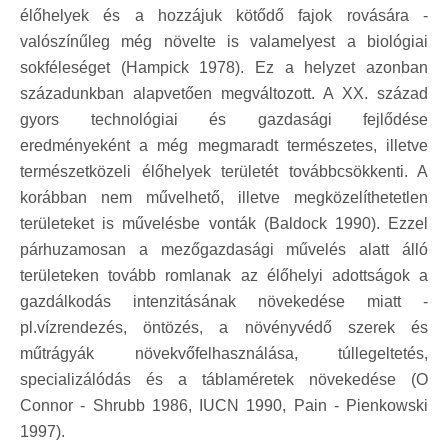
élőhelyek és a hozzájuk kötődő fajok rovására -
valószínűleg még növelte is valamelyest a biológiai
sokféleséget (Hampick 1978). Ez a helyzet azonban
századunkban alapvetően megváltozott. A XX. század
gyors technológiai és gazdasági fejlődése
eredményeként a még megmaradt természetes, illetve
természetközeli élőhelyek területét továbbcsökkenti. A
korábban nem művelhető, illetve megközelíthetetlen
területeket is művelésbe vonták (Baldock 1990). Ezzel
párhuzamosan a mezőgazdasági művelés alatt álló
területeken tovább romlanak az élőhelyi adottságok a
gazdálkodás intenzitásának növekedése miatt -
pl.vízrendezés, öntözés, a növényvédő szerek és
műtrágyák növekvőfelhasználása, túllegeltetés,
specializálódás és a táblaméretek növekedése (O
Connor - Shrubb 1986, IUCN 1990, Pain - Pienkowski
1997).