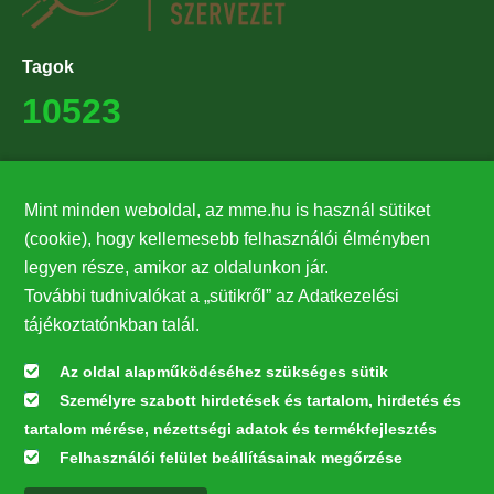
Tagok
10523
Támogatók
Mint minden weboldal, az mme.hu is használ sütiket
27224
(cookie), hogy kellemesebb felhasználói élményben
legyen része, amikor az oldalunkon jár.
Hírlevél feliratkozás
További tudnivalókat a „sütikről” az Adatkezelési
Értesüljön elsőként legfrissebb híreinkről, eseményeinkről!
tájékoztatónkban talál.
Az oldal alapműködéséhez szükséges sütik
Személyre szabott hirdetések és tartalom, hirdetés és
Feliratkozás
tartalom mérése, nézettségi adatok és termékfejlesztés
Felhasználói felület beállításainak megőrzése