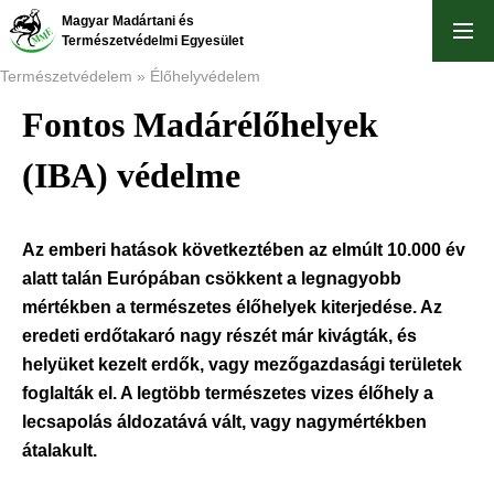
Ugrás
Magyar Madártani és
a
Természetvédelmi Egyesület
tartalomra
Természetvédelem
Élőhelyvédelem
Fontos Madárélőhelyek
Morzsa
(IBA) védelme
Az emberi hatások következtében az elmúlt 10.000 év
alatt talán Európában csökkent a legnagyobb
mértékben a természetes élőhelyek kiterjedése. Az
eredeti erdőtakaró nagy részét már kivágták, és
helyüket kezelt erdők, vagy mezőgazdasági területek
foglalták el. A legtöbb természetes vizes élőhely a
lecsapolás áldozatává vált, vagy nagymértékben
átalakult.