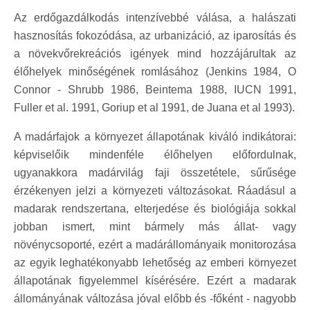
Az erdőgazdálkodás intenzívebbé válása, a halászati
hasznosítás fokozódása, az urbanizáció, az iparosítás és
a növekvőrekreációs igények mind hozzájárultak az
élőhelyek minőségének romlásához (Jenkins 1984, O
Connor - Shrubb 1986, Beintema 1988, IUCN 1991,
Fuller et al. 1991, Goriup et al 1991, de Juana et al 1993).
A madárfajok a környezet állapotának kiváló indikátorai:
képviselőik mindenféle élőhelyen előfordulnak,
ugyanakkora madárvilág faji összetétele, sűrűsége
érzékenyen jelzi a környezeti változásokat. Ráadásul a
madarak rendszertana, elterjedése és biológiája sokkal
jobban ismert, mint bármely más állat- vagy
növénycsoporté, ezért a madárállományaik monitorozása
az egyik leghatékonyabb lehetőség az emberi környezet
állapotának figyelemmel kísérésére. Ezért a madarak
állományának változása jóval előbb és -főként - nagyobb