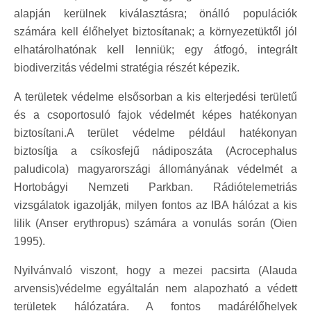
alapján kerülnek kiválasztásra; önálló populációk
számára kell élőhelyet biztosítanak; a környezetüktől jól
elhatárolhatónak kell lenniük; egy átfogó, integrált
biodiverzitás védelmi stratégia részét képezik.
A területek védelme elsősorban a kis elterjedési területű
és a csoportosuló fajok védelmét képes hatékonyan
biztosítani.A terület védelme például hatékonyan
biztosítja a csíkosfejű nádiposzáta (Acrocephalus
paludicola) magyarországi állományának védelmét a
Hortobágyi Nemzeti Parkban. Rádiótelemetriás
vizsgálatok igazolják, milyen fontos az IBA hálózat a kis
lilik (Anser erythropus) számára a vonulás során (Oien
1995).
Nyilvánvaló viszont, hogy a mezei pacsirta (Alauda
arvensis)védelme egyáltalán nem alapozható a védett
területek hálózatára. A fontos madárélőhelyek