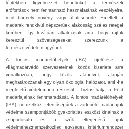
léptékben figyelmeztet bennünket a természeti
erőforrások nem fenntartható használatának veszélyeire,
mint bármely növény vagy állatcsoporté. Emellett a
madarak rendkívül népszerűek alakosság széles rétegei
körében, így kiválóan alkalmasak arra, hogy rajtuk
keresztül szövetségeseket szerezzünk a
természetvédelem ügyének.
A fontos madárélőhelyek (IBA) kijelölése a
világmadárvédő szervezeteinek közös kísérlete arra
vonatkozóan, hogy közös alapelvek alapján
meghatározzanak egy olyan ökológiai hálózatot, ami -ha
megfelelő védelemben részesül - biztosíthatja a Föld
madárfajainak fennmaradását. A fontos madárélőhelyek
(IBA): nemzetközi jelentőségűek a vadonélő madárfajok
védelme szempontjából; gyakorlatias eszközt kínálnak a
csoportosuló és a szűk elterjedésű fajok
védelméhez;nemzetközileg egységes kritériumrendszer