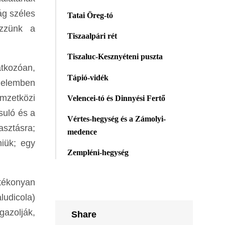
ág széles
Tatai Öreg-tó
ezzünk a
Tiszaalpári rét
Tiszaluc-Kesznyéteni puszta
atkozóan,
Tápió-vidék
édelemben
mzetközi
Velencei-tó és Dinnyési Fertő
suló és a
Vértes-hegység és a Zámolyi-
asztásra;
medence
niük; egy
Zempléni-hegység
atékonyan
ludicola)
gazolják,
Share