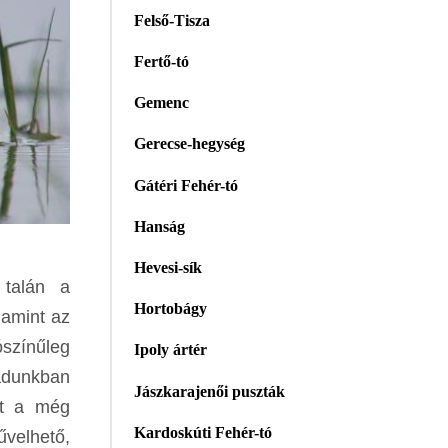
Felső-Tisza
Fertő-tó
Gemenc
Gerecse-hegység
Gátéri Fehér-tó
Hanság
Hevesi-sík
 talán a
Hortobágy
lamint az
ószínűleg
Ipoly ártér
adunkban
Jászkarajenői puszták
nt a még
Kardoskúti Fehér-tó
űvelhető,