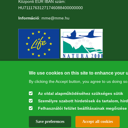
Központi EUR IBAN szám:
HU71117631271746088400000000
Információ
: mme@mme.hu
We use cookies on this site to enhance your 
By clicking the Accept button, you agree to us doing so
Az oldal alapműködéséhez szükséges sütik
Személyre szabott hirdetések és tartalom, hir
Felhasználói felület beállításainak megőrzése
W
This webpage was developed with the financial contribution of 
Save preferences
Accept all cookies
All rights reserved © 2026