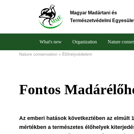
Skip
to
Magyar Madártani és
main
Természetvédelmi Egyesüle
content
What's new
Organization
Nature conser
Main
Nature conservation
Élőhelyvédelem
Breadcrumb
navigation
Fontos Madárélőh
Az emberi hatások következtében az elmúlt 1
mértékben a természetes élőhelyek kiterjedés