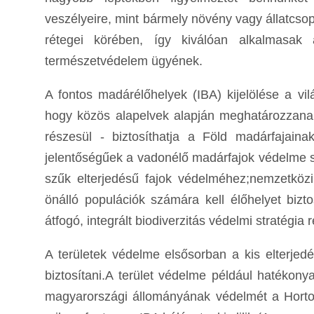
veszélyeire, mint bármely növény vagy állatcso
rétegei körében, így kiválóan alkalmasak 
természetvédelem ügyének.
A fontos madárélőhelyek (IBA) kijelölése a vi
hogy közös alapelvek alapján meghatározzanak
részesül - biztosíthatja a Föld madárfajain
jelentőségűek a vadonélő madárfajok védelme s
szűk elterjedésű fajok védelméhez;nemzetközil
önálló populációk számára kell élőhelyet bizto
átfogó, integrált biodiverzitás védelmi stratégia 
A területek védelme elsősorban a kis elterjed
biztosítani.A terület védelme például hatékony
magyarországi állományának védelmét a Hortob