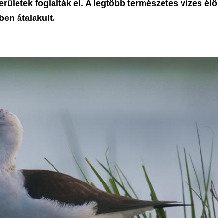
rületek foglalták el. A legtöbb természetes vizes élő
en átalakult.