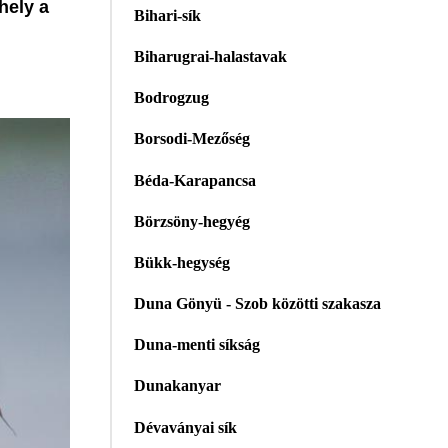
hely a
Bihari-sík
Biharugrai-halastavak
Bodrogzug
Borsodi-Mezőség
Béda-Karapancsa
Börzsöny-hegyég
Bükk-hegység
Duna Gönyü - Szob közötti szakasza
Duna-menti síkság
Dunakanyar
Dévaványai sík