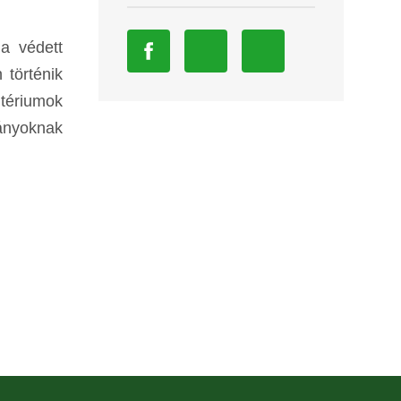
a védett
 történik
itériumok
ányoknak