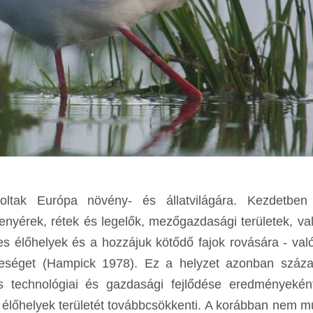
oltak Európa növény- és állatvilágára. Kezdetben
enyérek, rétek és legelők, mezőgazdasági területek, va
es élőhelyek és a hozzájuk kötődő fajok rovására - val
féleséget (Hampick 1978). Ez a helyzet azonban száz
s technológiai és gazdasági fejlődése eredményeké
 élőhelyek területét továbbcsökkenti. A korábban nem m