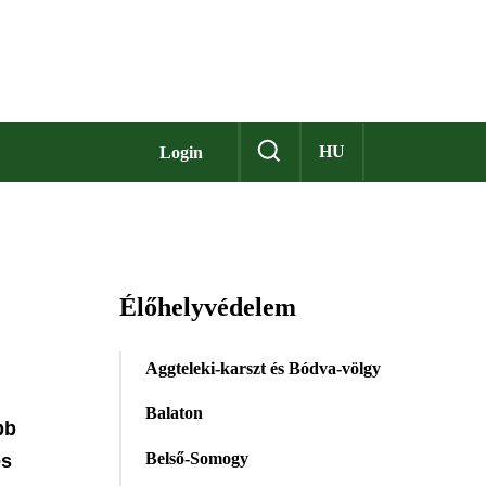
HU
Login
Élőhelyvédelem
Aggteleki-karszt és Bódva-völgy
Balaton
bb
Belső-Somogy
és