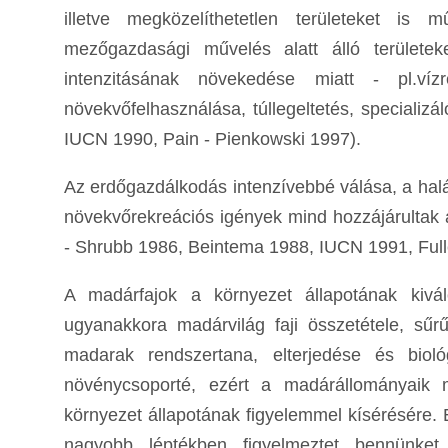
illetve megközelíthetetlen területeket i
mezőgazdasági művelés alatt álló területe
intenzitásának növekedése miatt - pl.v
növekvőfelhasználása, túllegeltetés, speciali
IUCN 1990, Pain - Pienkowski 1997).
Az erdőgazdálkodás intenzívebbé válása, a halá
növekvőrekreációs igények mind hozzájárultak
- Shrubb 1986, Beintema 1988, IUCN 1991, Fuller
A madárfajok a környezet állapotának kiváló
ugyanakkora madárvilág faji összetétele, sűr
madarak rendszertana, elterjedése és biol
növénycsoporté, ezért a madárállományaik 
környezet állapotának figyelemmel kísérésére. 
nagyobb léptékben figyelmeztet bennünket