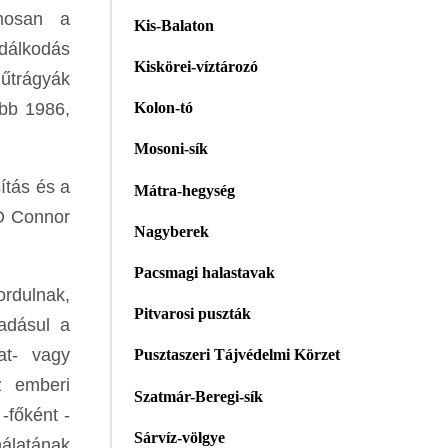
amosan a
Kis-Balaton
dálkodás
Kiskörei-víztározó
űtrágyák
ubb 1986,
Kolon-tó
Mosoni-sík
ítás és a
Mátra-hegység
 O Connor
Nagyberek
Pacsmagi halastavak
rdulnak,
Pitvarosi puszták
áadásul a
at- vagy
Pusztaszeri Tájvédelmi Körzet
z emberi
Szatmár-Beregi-sík
-főként -
Sárvíz-völgye
álatának