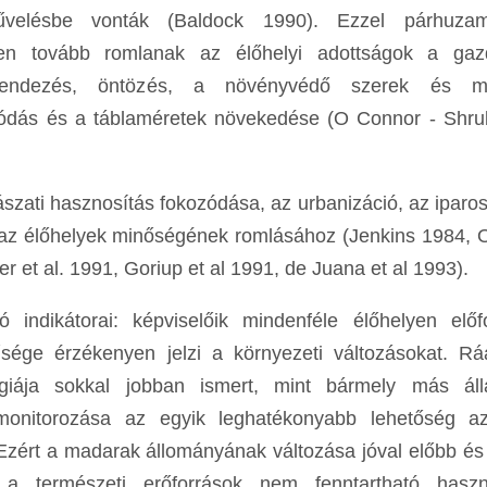
s művelésbe vonták (Baldock 1990). Ezzel párhuz
ken tovább romlanak az élőhelyi adottságok a gaz
ízrendezés, öntözés, a növényvédő szerek és m
zálódás és a táblaméretek növekedése (O Connor - Shr
szati hasznosítás fokozódása, az urbanizáció, az iparos
 az élőhelyek minőségének romlásához (Jenkins 1984,
 et al. 1991, Goriup et al 1991, de Juana et al 1993).
 indikátorai: képviselőik mindenféle élőhelyen előfo
űsége érzékenyen jelzi a környezeti változásokat. R
ógiája sokkal jobban ismert, mint bármely más áll
monitorozása az egyik leghatékonyabb lehetőség a
Ezért a madarak állományának változása jóval előbb és 
 a természeti erőforrások nem fenntartható haszn