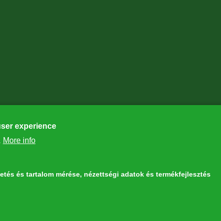
user experience
More info
.
detés és tartalom mérése, nézettségi adatok és termékfejlesztés
ithdraw consent
the European Union LIFE Program LIFE NGO 4GD/HU/000037