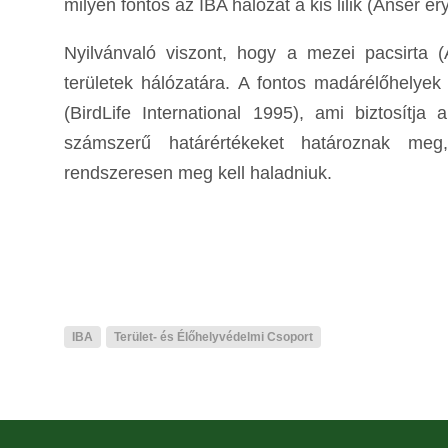
milyen fontos az IBA hálózat a kis lilik (Anser 
Nyilvánvaló viszont, hogy a mezei pacsirta 
területek hálózatára. A fontos madárélőhelyek
(BirdLife International 1995), ami biztosítja
számszerű határértékeket határoznak meg,
rendszeresen meg kell haladniuk.
IBA
Terület- és Élőhelyvédelmi Csoport