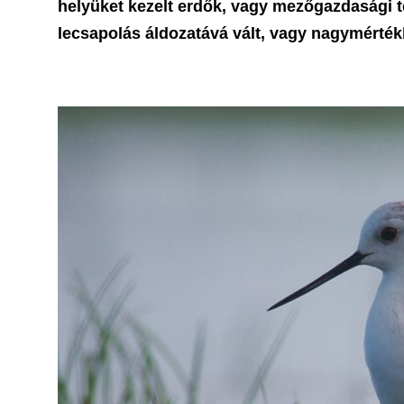
helyüket kezelt erdők, vagy mezőgazdasági te
lecsapolás áldozatává vált, vagy nagymértékb