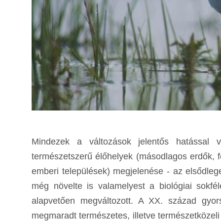
Mindezek a változások jelentős hatással v
természetszerű élőhelyek (másodlagos erdők, f
emberi települések) megjelenése - az elsődleg
még növelte is valamelyest a biológiai sok
alapvetően megváltozott. A XX. század gyor
megmaradt természetes, illetve természetközeli