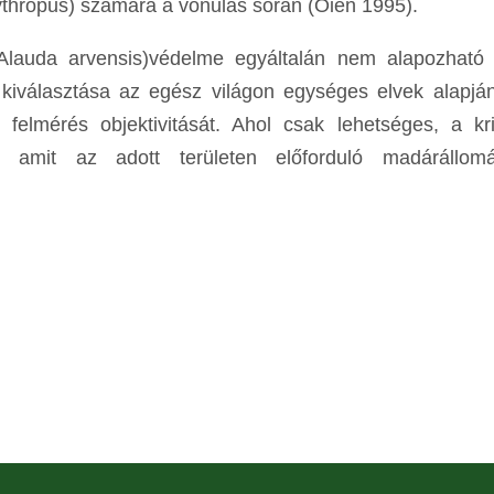
erythropus) számára a vonulás során (Oien 1995).
(Alauda arvensis)védelme egyáltalán nem alapozható 
 kiválasztása az egész világon egységes elvek alapján
 a felmérés objektivitását. Ahol csak lehetséges, a kr
 amit az adott területen előforduló madárállom