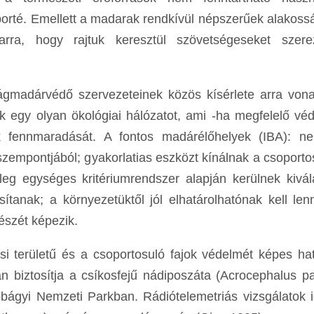
porté. Emellett a madarak rendkívül népszerűek alakoss
arra, hogy rajtuk keresztül szövetségeseket szer
lágmadárvédő szervezeteinek közös kísérlete arra von
 egy olyan ökológiai hálózatot, ami -ha megfelelő v
ak fennmaradását. A fontos madárélőhelyek (IBA): ne
zempontjából; gyakorlatias eszközt kínálnak a csoporto
eg egységes kritériumrendszer alapján kerülnek kivál
sítanak; a környezetüktől jól elhatárolhatónak kell len
részét képezik.
ési területű és a csoportosuló fajok védelmét képes h
an biztosítja a csíkosfejű nádiposzáta (Acrocephalus pa
ágyi Nemzeti Parkban. Rádiótelemetriás vizsgálatok i