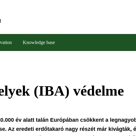
t
vation
Knowledge base
elyek (IBA) védelme
0.000 év alatt talán Európában csökkent a legnagyo
e. Az eredeti erdőtakaró nagy részét már kivágták, 