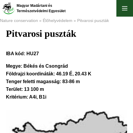
Skip
Magyar Madártani és
to
Természetvédelmi Egyesület
main
Nature conservation
Élőhelyvédelem
Pitvarosi puszták
content
Pitvarosi puszták
Breadcrumb
IBA kód:
HU27
Megye:
Békés és Csongrád
Földrajzi koordináták:
46.19 É, 20.43 K
Tenger feletti magasság:
83-86 m
Terület:
13 100 m
Kritérium:
A4i, B1i