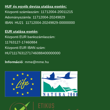
HUF és egyéb deviza utalása esetén:
Központi számlaszám: 11712004-20011215
Adományszámla: 11712004-20249829
IBAN: HU21 11712004-20249829-00000000
EUR utalása esetén
:
Központi EUR bankszámlaszám:
11763127-17460884
Központi EUR IBAN szám:
HU71117631271746088400000000
Információ
: mme@mme.hu