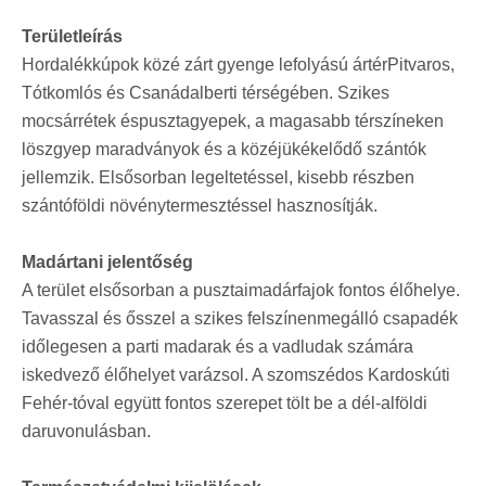
Területleírás
Hordalékkúpok közé zárt gyenge lefolyású ártérPitvaros,
Tótkomlós és Csanádalberti térségében. Szikes
mocsárrétek éspusztagyepek, a magasabb térszíneken
löszgyep maradványok és a közéjükékelődő szántók
jellemzik. Elsősorban legeltetéssel, kisebb részben
szántóföldi növénytermesztéssel hasznosítják.
Madártani jelentőség
A terület elsősorban a pusztaimadárfajok fontos élőhelye.
Tavasszal és ősszel a szikes felszínenmegálló csapadék
időlegesen a parti madarak és a vadludak számára
iskedvező élőhelyet varázsol. A szomszédos Kardoskúti
Fehér-tóval együtt fontos szerepet tölt be a dél-alföldi
daruvonulásban.