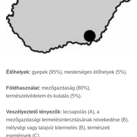
Élőhelyek:
gyepek (95%), mesterséges élőhelyek (5%).
Földhasználat:
mezőgazdaság (80%),
természetvédelem és kutatás (5%).
Veszélyeztető tényezők:
lecsapolás (A), a
mezőgazdasági termelésintenzitásának növekedése (B),
mélységi vagy talajvíz kitermelés (B), természeti
események (C).