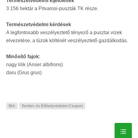
Természetvédelmi kijelölések
3 156 hektár a Pitvarosi-puszták TK része.
Természetvédelmi kérdések
A legfontosabb veszélyeztető tényező a pusztai vizek
elvezetése, a túzok költését veszélyeztető gazdálkodás.
Minősítő fajok:
nagy lilik (Anser albifrons)
daru (Grus grus)
IBA
Terület- és Élőhelyvédelmi Csoport