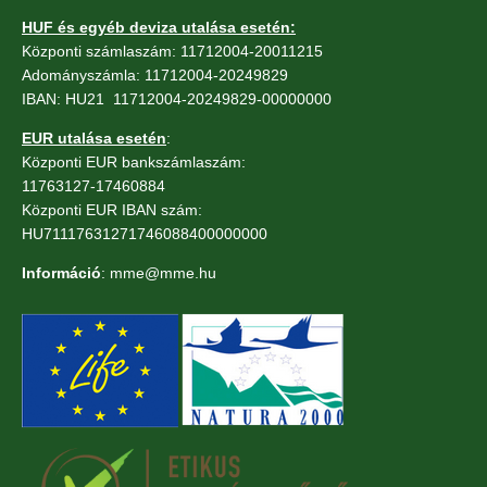
HUF és egyéb deviza utalása esetén:
Központi számlaszám: 11712004-20011215
Adományszámla: 11712004-20249829
IBAN: HU21 11712004-20249829-00000000
EUR utalása esetén
:
Központi EUR bankszámlaszám:
11763127-17460884
Központi EUR IBAN szám:
HU71117631271746088400000000
Információ
: mme@mme.hu