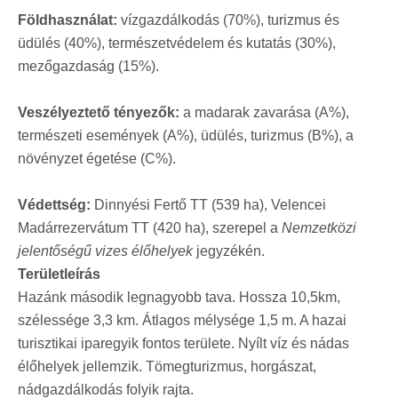
Földhasználat:
vízgazdálkodás (70%), turizmus és
üdülés (40%), természetvédelem és kutatás (30%),
mezőgazdaság (15%).
Veszélyeztető tényezők:
a madarak zavarása (A%),
természeti események (A%), üdülés, turizmus (B%), a
növényzet égetése (C%).
Védettség:
Dinnyési Fertő TT (539 ha), Velencei
Madárrezervátum TT (420 ha), szerepel a
Nemzetközi
jelentőségű vizes élőhelyek
jegyzékén.
Területleírás
Hazánk második legnagyobb tava. Hossza 10,5km,
szélessége 3,3 km. Átlagos mélysége 1,5 m. A hazai
turisztikai iparegyik fontos területe. Nyílt víz és nádas
élőhelyek jellemzik. Tömegturizmus, horgászat,
nádgazdálkodás folyik rajta.