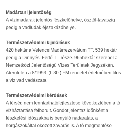
Madártani jelentőség
A vízimadarak jelentős fészkelőhelye, ősztől-tavaszig
pedig a vadludak éjszakázóhelye.
Természetvédelmi kijelölések
420 hektár a VelenceiMadárrezervátum TT, 539 hektár
pedig a Dinnyési Fertő TT része. 965hektár szerepel a
Nemzetközi Jelentőségű Vizes Területek Jegyzékén.
Aterületen a 8/1993. (I. 30.) FM rendelet értelmében tilos
a vízivad vadászata.
Természetvédelmi kérdések
A térség nem fenntarthatófejlesztése következtében a tó
vízháztartása felborult. Gondot jelentaz időnként a
fészkelési időszakba is benyúló nádaratás, a
horgászokáltal okozott zavarás is. A tó megmentése