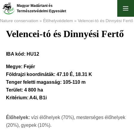
Skip
Magyar Madártani és
to
Természetvédelmi Egyesület
main
Nature conservation
Élőhelyvédelem
Velencei-tó és Dinnyési Fertő
content
Velencei-tó és Dinnyési Fertő
Breadcrumb
IBA kód:
HU12
Megye:
Fejér
Földrajzi koordináták:
47.10 É, 18.31 K
Tenger feletti magasság:
105-110 m
Terület:
4 800 ha
Kritérium:
A4i, B1i
Élőhelyek:
vízi élőhelyek (70%), mesterséges élőhelyek
(20%), gyepek (10%).