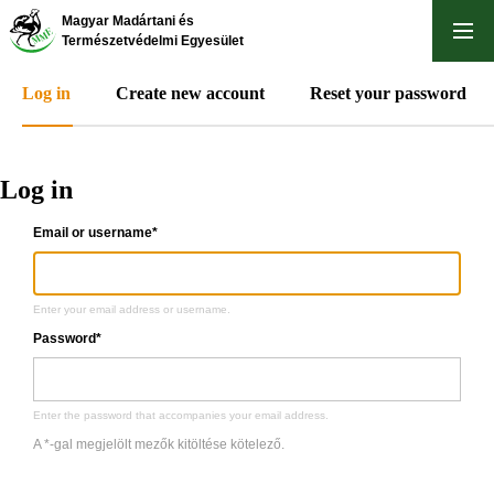
Skip
Magyar Madártani és
to
Természetvédelmi Egyesület
main
Log in
Create new account
Reset your password
content
Primary
Log in
tabs
Email or username
*
Enter your email address or username.
Password
*
Enter the password that accompanies your email address.
A *-gal megjelölt mezők kitöltése kötelező.