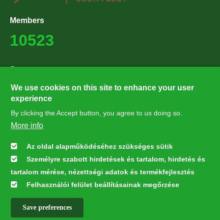
Members
10523
Supporters
27224
We use cookies on this site to enhance your user
experience
By clicking the Accept button, you agree to us doing so.
Hírlevél feliratkozás
More info
Értesüljön elsőként legfrissebb híreinkről, eseményeinkről!
Az oldal alapműködéséhez szükséges sütik
Személyre szabott hirdetések és tartalom, hirdetés és
Feliratkozás
tartalom mérése, nézettségi adatok és termékfejlesztés
Felhasználói felület beállításainak megőrzése
Save preferences