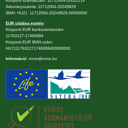
Központi számlaszám: 11712004-20011215
Adományszámla: 11712004-20249829
IBAN: HU21 11712004-20249829-00000000
EUR utalása esetén
:
Központi EUR bankszámlaszám:
11763127-17460884
Központi EUR IBAN szám:
HU71117631271746088400000000
Információ
: mme@mme.hu