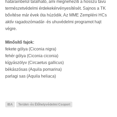
határainbelül található, ami megnehezíti a hosszú távú
természetvédelmi érdekekérvényesítését. Sajnos a TK
bővítése már évek óta húzódik. Az MME Zempléni HCs
aktív ragadozómadár- és uhuvédelmi programot hajt
végre.
Minősítő fajok:
fekete gólya (Ciconia nigra)
fehér gólya (Ciconia ciconia)
kígyászölyv (Circaetus gallicus)
békászósas (Aquila pomarina)
parlagi sas (Aquila heliaca)
IBA
Terület- és Élőhelyvédelmi Csoport