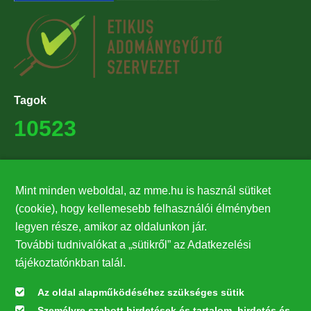
Tagok
10523
Támogatók
Mint minden weboldal, az mme.hu is használ sütiket
27224
(cookie), hogy kellemesebb felhasználói élményben
legyen része, amikor az oldalunkon jár.
Hírlevél feliratkozás
További tudnivalókat a „sütikről” az Adatkezelési
Értesüljön elsőként legfrissebb híreinkről, eseményeinkről!
tájékoztatónkban talál.
Az oldal alapműködéséhez szükséges sütik
Személyre szabott hirdetések és tartalom, hirdetés és