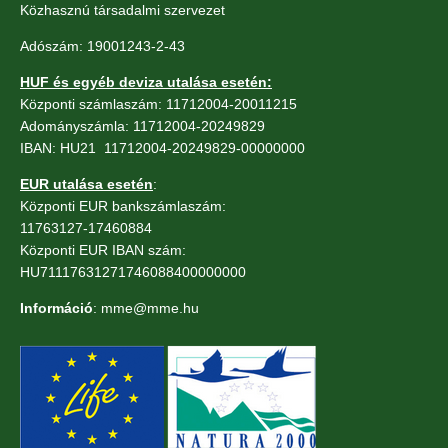
Közhasznú társadalmi szervezet
Adószám: 19001243-2-43
HUF és egyéb deviza utalása esetén:
Központi számlaszám: 11712004-20011215
Adományszámla: 11712004-20249829
IBAN: HU21 11712004-20249829-00000000
EUR utalása esetén
:
Központi EUR bankszámlaszám:
11763127-17460884
Központi EUR IBAN szám:
HU71117631271746088400000000
Információ
: mme@mme.hu