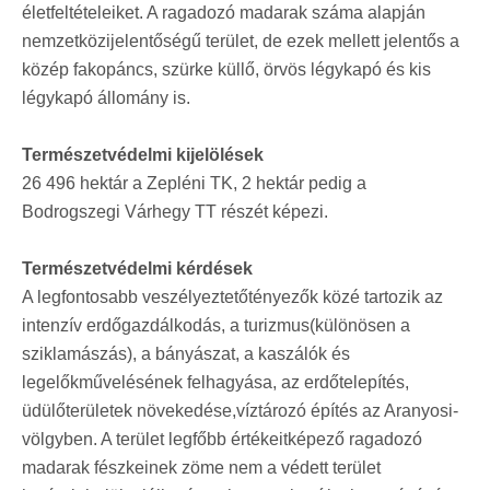
életfeltételeiket. A ragadozó madarak száma alapján
nemzetközijelentőségű terület, de ezek mellett jelentős a
közép fakopáncs, szürke küllő, örvös légykapó és kis
légykapó állomány is.
Természetvédelmi kijelölések
26 496 hektár a Zepléni TK, 2 hektár pedig a
Bodrogszegi Várhegy TT részét képezi.
Természetvédelmi kérdések
A legfontosabb veszélyeztetőtényezők közé tartozik az
intenzív erdőgazdálkodás, a turizmus(különösen a
sziklamászás), a bányászat, a kaszálók és
legelőkművelésének felhagyása, az erdőtelepítés,
üdülőterületek növekedése,víztározó építés az Aranyosi-
völgyben. A terület legfőbb értékeitképező ragadozó
madarak fészkeinek zöme nem a védett terület