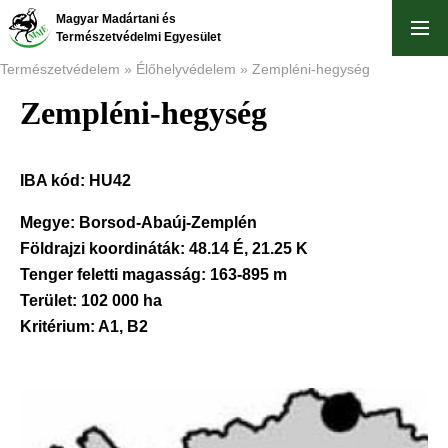
Ugrás
Magyar Madártani és
a
Természetvédelmi Egyesület
tartalomra
Természetvédelem
Élőhelyvédelem
Zempléni-hegység
Zempléni-hegység
Morzsa
IBA kód:
HU42
Megye:
Borsod-Abaúj-Zemplén
Földrajzi koordináták:
48.14 É, 21.25 K
Tenger feletti magasság:
163-895 m
Terület:
102 000 ha
Kritérium:
A1, B2