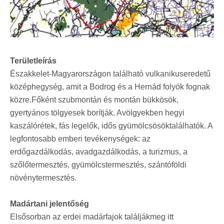
Területleírás
Északkelet-Magyarországon található vulkanikuseredetű
középhegység, amit a Bodrog és a Hernád folyók fognak
közre.Főként szubmontán és montán bükkösök,
gyertyános tölgyesek borítják. Avölgyekben hegyi
kaszálórétek, fás legelők, idős gyümölcsösöktalálhatók. A
legfontosabb emberi tevékenységek: az
erdőgazdálkodás, avadgazdálkodás, a turizmus, a
szőlőtermesztés, gyümölcstermesztés, szántóföldi
növénytermesztés.
Madártani jelentőség
Elsősorban az erdei madárfajok találjákmeg itt