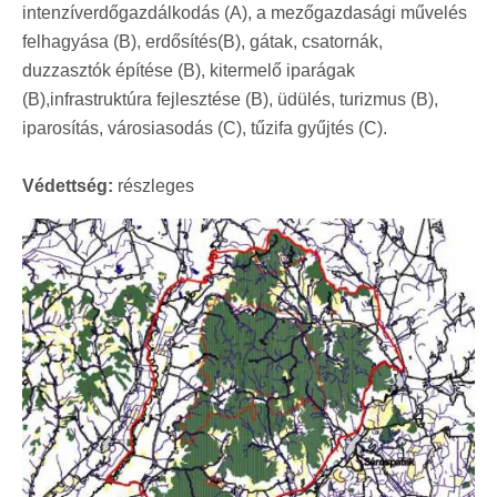
intenzíverdőgazdálkodás (A), a mezőgazdasági művelés
felhagyása (B), erdősítés(B), gátak, csatornák,
duzzasztók építése (B), kitermelő iparágak
(B),infrastruktúra fejlesztése (B), üdülés, turizmus (B),
iparosítás, városiasodás (C), tűzifa gyűjtés (C).
Védettség:
részleges