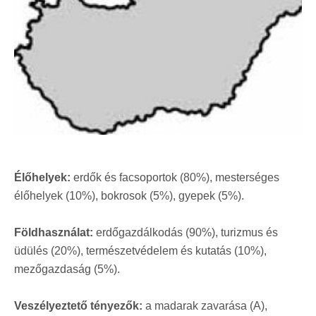
Élőhelyek:
erdők és facsoportok (80%), mesterséges
élőhelyek (10%), bokrosok (5%), gyepek (5%).
Földhasználat:
erdőgazdálkodás (90%), turizmus és
üdülés (20%), természetvédelem és kutatás (10%),
mezőgazdaság (5%).
Veszélyeztető tényezők:
a madarak zavarása (A),