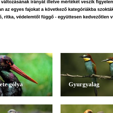
áltozásának irányát illetve mértékét veszik figyele
an az egyes fajokat a következő kategóriákba szoktá
ő, ritka, védelemtől függő - együttesen kedvezőtlen 
ete gólya
Gyurgyalag