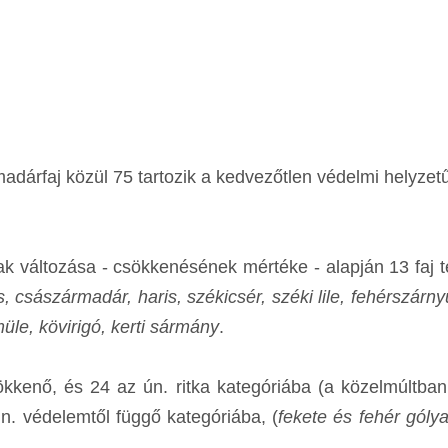
dárfaj közül 75 tartozik a kedvezőtlen védelmi helyzet
változása - csökkenésének mértéke - alapján 13 faj t
, császármadár, haris, székicsér, széki lile, fehérszárny
müle, kövirigó, kerti sármány
.
ökkenő, és 24 az ún. ritka kategóriába (a közelmúltba
ún. védelemtől függő kategóriába, (
fekete és fehér gólya