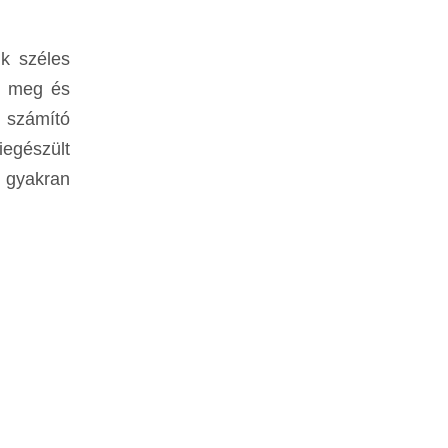
k széles
k meg és
k számító
iegészült
 gyakran