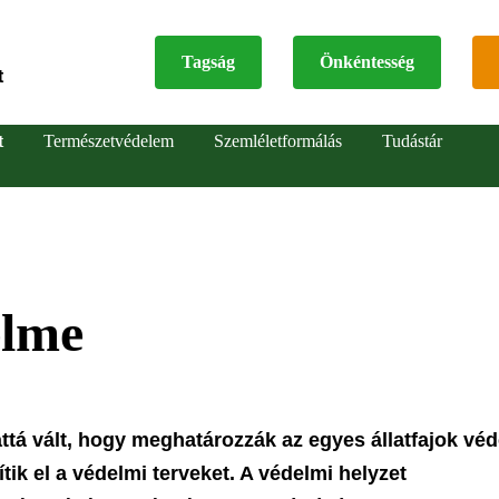
Tagság
Önkéntesség
t
Top
t
Természetvédelem
Szemléletformálás
Tudástár
menu
elme
tá vált, hogy meghatározzák az egyes állatfajok véd
tik el a védelmi terveket. A védelmi helyzet