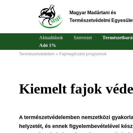
Ugrás
a
Magyar Madártani és
tartalomra
Természetvédelmi Egyesüle
Aktualitások
Szervezet
Természetbará
Adó 1%
Main
Természetvédelem
Fajmegőrzési programok
Morzsa
navigation
Kiemelt fajok véd
A természetvédelemben nemzetközi gyakorlat
helyzetét, és ennek figyelembevételével készí