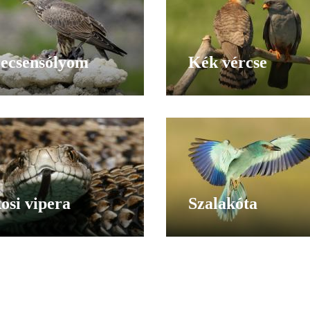
ecsensólyom
Kék vércse
osi vipera
Szalakóta