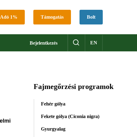
Adó 1%
Támogatás
Bolt
EN
Bejelentkezés
Fajmegőrzési programok
Fehér gólya
Fekete gólya (Ciconia nigra)
elmi
Gyurgyalag