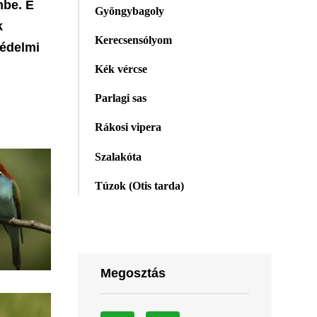
mbe. E
Gyöngybagoly
k
Kerecsensólyom
védelmi
Kék vércse
Parlagi sas
Rákosi vipera
Szalakóta
Túzok (Otis tarda)
Megosztás