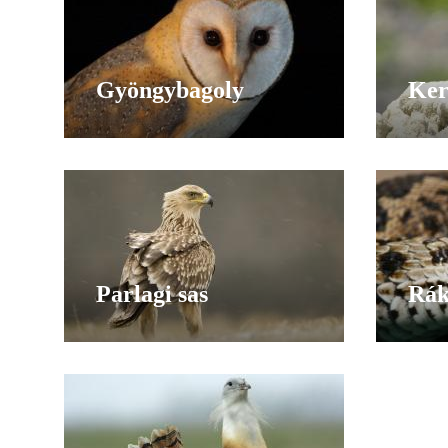
Gyöngybagoly
Ker
Parlagi sas
Rák