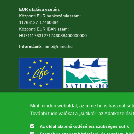
EUR utalása esetén
:
Központi EUR bankszámlaszám:
11763127-17460884
Központi EUR IBAN szám:
HU71117631271746088400000000
Információ
: mme@mme.hu
Mint minden weboldal, az mme.hu is használ süti
További tudnivalókat a „sütikről” az Adatkezelési 
Az oldal alapműködéséhez szükséges sütik