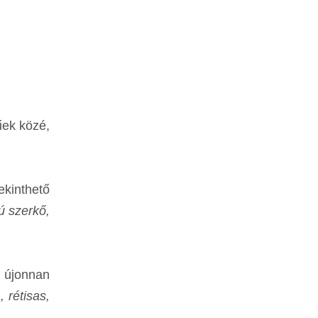
űek közé,
ekinthető
ú szerkő,
n újonnan
, rétisas,