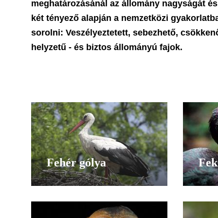
meghatározásánál az állomány nagyságát és v
két tényező alapján a nemzetközi gyakorlatb
sorolni: Veszélyeztetett, sebezhető, csökken
helyzetű - és biztos állományú fajok.
Fehér gólya
Fek