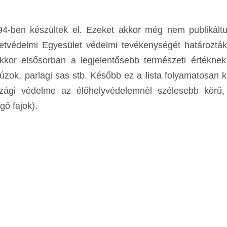
94-ben készültek el. Ezeket akkor még nem publikáltu
etvédelmi Egyesület védelmi tevékenységét határoztá
kkor elsősorban a legjelentősebb természeti értékne
túzok, parlagi sas stb. Később ez a lista folyamatosan k
szági védelme az élőhelyvédelemnél szélesebb körű,
gő fajok).