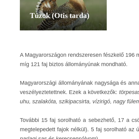
Túzok (Otis tarda)
A Magyarországon rendszeresen fészkelő 196 ma
míg 121 faj biztos állományúnak mondható.
Magyarországi állományának nagysága és annak 
veszélyeztetettnek. Ezek a következők:
törpesas
uhu, szalakóta, szikipacsirta, vízirigó, nagy füle
További 15 faj sorolható a sebezhető, 17 a cs
megtelepedett fajok nélkül). 5 faj sorolható az 
parlagi sas és kerecsensólyom
).