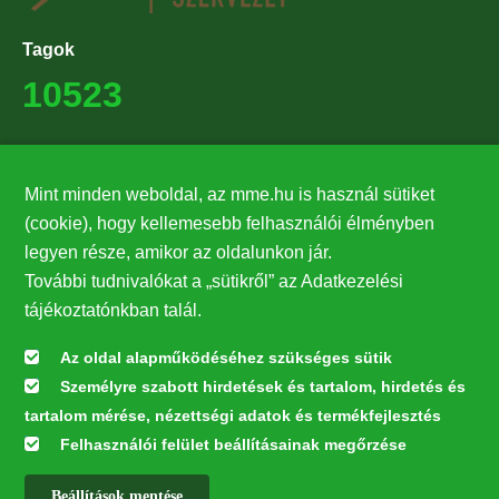
Tagok
10523
Támogatók
Mint minden weboldal, az mme.hu is használ sütiket
27224
(cookie), hogy kellemesebb felhasználói élményben
legyen része, amikor az oldalunkon jár.
Hírlevél feliratkozás
További tudnivalókat a „sütikről” az Adatkezelési
Értesüljön elsőként legfrissebb híreinkről, eseményeinkről!
tájékoztatónkban talál.
Az oldal alapműködéséhez szükséges sütik
Személyre szabott hirdetések és tartalom, hirdetés és
Feliratkozás
tartalom mérése, nézettségi adatok és termékfejlesztés
Felhasználói felület beállításainak megőrzése
Beállítások mentése