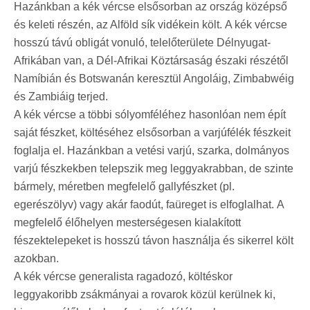
Hazánkban a kék vércse elsősorban az ország középső
és keleti részén, az Alföld sík vidékein költ. A kék vércse
hosszú távú obligát vonuló, telelőterülete Délnyugat-
Afrikában van, a Dél-Afrikai Köztársaság északi részétől
Namíbián és Botswanán keresztül Angoláig, Zimbabwéig
és Zambiáig terjed.
A kék vércse a többi sólyomféléhez hasonlóan nem épít
saját fészket, költéséhez elsősorban a varjúfélék fészkeit
foglalja el. Hazánkban a vetési varjú, szarka, dolmányos
varjú fészkekben telepszik meg leggyakrabban, de szinte
bármely, méretben megfelelő gallyfészket (pl.
egerészölyv) vagy akár faodút, faüreget is elfoglalhat. A
megfelelő élőhelyen mesterségesen kialakított
fészektelepeket is hosszú távon használja és sikerrel költ
azokban.
A kék vércse generalista ragadozó, költéskor
leggyakoribb zsákmányai a rovarok közül kerülnek ki,