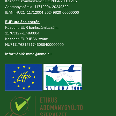
Központi számlaszám: 11712004-20011215
Adományszámla: 11712004-20249829
IBAN: HU21 11712004-20249829-00000000
EUR utalása esetén
:
Központi EUR bankszámlaszám:
11763127-17460884
Központi EUR IBAN szám:
HU71117631271746088400000000
Információ
: mme@mme.hu