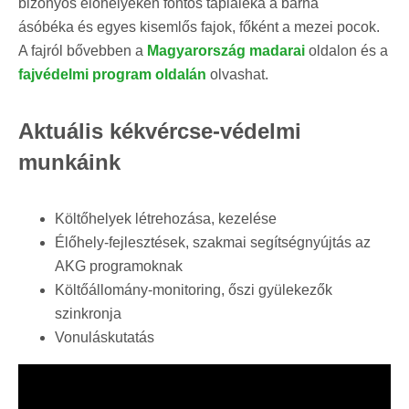
bizonyos élőhelyeken fontos tápláléka a barna
ásóbéka és egyes kisemlős fajok, főként a mezei pocok.
A fajról bővebben a
Magyarország madarai
oldalon és a
fajvédelmi program oldalán
olvashat.
Aktuális kékvércse-védelmi
munkáink
Költőhelyek létrehozása, kezelése
Élőhely-fejlesztések, szakmai segítségnyújtás az
AKG programoknak
Költőállomány-monitoring, őszi gyülekezők
szinkronja
Vonuláskutatás