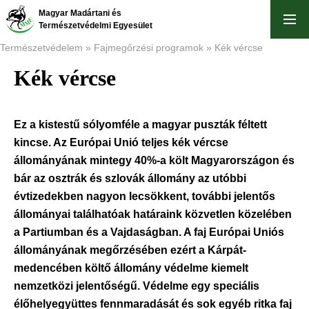
Ugrás
Magyar Madártani és
a
Természetvédelmi Egyesület
tartalomra
Természetvédelem
Fajmegőrzési programok
Kék vércse
Kék vércse
Morzsa
Ez a kistestű sólyomféle a magyar puszták féltett
kincse. Az Európai Unió teljes kék vércse
állományának mintegy 40%-a költ Magyarországon és
bár az osztrák és szlovák állomány az utóbbi
évtizedekben nagyon lecsökkent, további jelentős
állományai találhatóak határaink közvetlen közelében
a Partiumban és a Vajdaságban. A faj Európai Uniós
állományának megőrzésében ezért a Kárpát-
medencében költő állomány védelme kiemelt
nemzetközi jelentőségű. Védelme egy speciális
élőhelyegyüttes fennmaradását és sok egyéb ritka faj