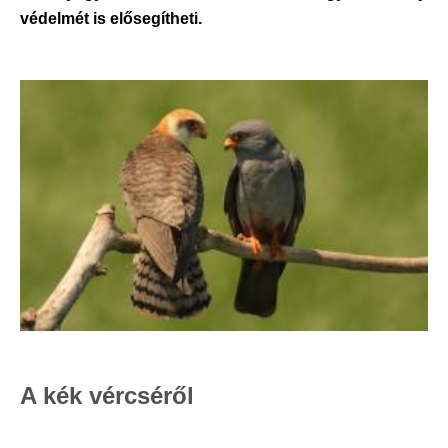
védelmét is elősegítheti.
A kék vércséről