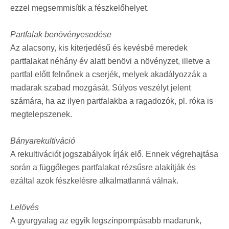
ezzel megsemmisítik a fészkelőhelyet.
Partfalak benövényesedése
Az alacsony, kis kiterjedésű és kevésbé meredek
partfalakat néhány év alatt benövi a növényzet, illetve a
partfal előtt felnőnek a cserjék, melyek akadályozzák a
madarak szabad mozgását. Súlyos veszélyt jelent
számára, ha az ilyen partfalakba a ragadozók, pl. róka is
megtelepszenek.
Bányarekultiváció
A rekultivációt jogszabályok írják elő. Ennek végrehajtása
során a függőleges partfalakat rézsűsre alakítják és
ezáltal azok fészkelésre alkalmatlanná válnak.
Lelövés
A gyurgyalag az egyik legszínpompásabb madarunk,