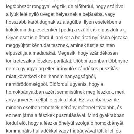
legtöbbször ronggyal végzik, de előfordul, hogy szájával
a lyuk felé nyíló üveget helyeznek a bejáratba, vagy
hosszabb karót dugnak az alagútba. Ilyen esetekben a
fiókák mindig, esetenként pedig a szülők is elpusztulnak.
Olyan eset is előfordul, amikor a bejárati nyílásba éjszaka
meggyújtott kénrudat tesznek, aminek füstje szintén
elpusztítja a madarakat. Megesik, hogy szándékosan
tönkreteszik a fészkes partfalat. Utóbbi azonban többnyire
nem a gyurgyalag ellen irányuló szándékos pusztítás
miatt következik be, hanem hanyagságból,
nemtörődömségből. Előfordul ugyanis, hogy a
homokbányákban azért semmisülnek meg fészkek, mert
anyagnyerési céllal lefejtik a falat. Ezt azonban szinte
minden esetben tehetnék néhány méterrel távolabb, és
ez nem járna a fészkek pusztulásával. Mind gyakrabban
fordul elő, hogy a fészkelőhelyül szolgáló homokbányát
kommunális hulladékkal vagy hígtrágyával töltik fel, és