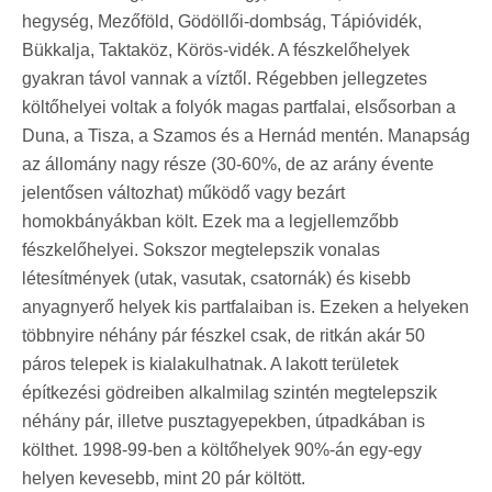
hegység, Mezőföld, Gödöllői-dombság, Tápióvidék,
Bükkalja, Taktaköz, Körös-vidék. A fészkelőhelyek
gyakran távol vannak a víztől. Régebben jellegzetes
költőhelyei voltak a folyók magas partfalai, elsősorban a
Duna, a Tisza, a Szamos és a Hernád mentén. Manapság
az állomány nagy része (30-60%, de az arány évente
jelentősen változhat) működő vagy bezárt
homokbányákban költ. Ezek ma a legjellemzőbb
fészkelőhelyei. Sokszor megtelepszik vonalas
létesítmények (utak, vasutak, csatornák) és kisebb
anyagnyerő helyek kis partfalaiban is. Ezeken a helyeken
többnyire néhány pár fészkel csak, de ritkán akár 50
páros telepek is kialakulhatnak. A lakott területek
építkezési gödreiben alkalmilag szintén megtelepszik
néhány pár, illetve pusztagyepekben, útpadkában is
költhet. 1998-99-ben a költőhelyek 90%-án egy-egy
helyen kevesebb, mint 20 pár költött.