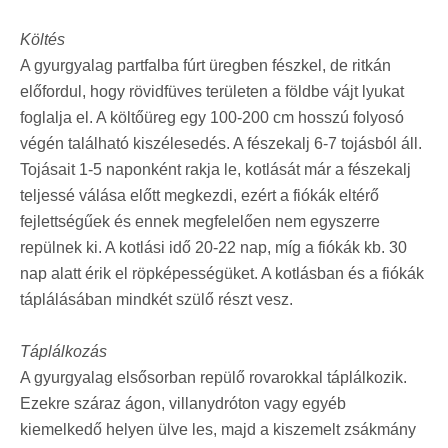
Költés
A gyurgyalag partfalba fúrt üregben fészkel, de ritkán
előfordul, hogy rövidfüves területen a földbe vájt lyukat
foglalja el. A költőüreg egy 100-200 cm hosszú folyosó
végén található kiszélesedés. A fészekalj 6-7 tojásból áll.
Tojásait 1-5 naponként rakja le, kotlását már a fészekalj
teljessé válása előtt megkezdi, ezért a fiókák eltérő
fejlettségűek és ennek megfelelően nem egyszerre
repülnek ki. A kotlási idő 20-22 nap, míg a fiókák kb. 30
nap alatt érik el röpképességüket. A kotlásban és a fiókák
táplálásában mindkét szülő részt vesz.
Táplálkozás
A gyurgyalag elsősorban repülő rovarokkal táplálkozik.
Ezekre száraz ágon, villanydróton vagy egyéb
kiemelkedő helyen ülve les, majd a kiszemelt zsákmány