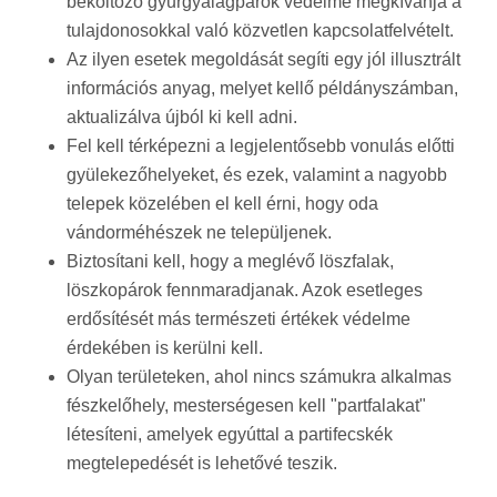
beköltöző gyurgyalagpárok védelme megkívánja a
tulajdonosokkal való közvetlen kapcsolatfelvételt.
Az ilyen esetek megoldását segíti egy jól illusztrált
információs anyag, melyet kellő példányszámban,
aktualizálva újból ki kell adni.
Fel kell térképezni a legjelentősebb vonulás előtti
gyülekezőhelyeket, és ezek, valamint a nagyobb
telepek közelében el kell érni, hogy oda
vándorméhészek ne települjenek.
Biztosítani kell, hogy a meglévő löszfalak,
löszkopárok fennmaradjanak. Azok esetleges
erdősítését más természeti értékek védelme
érdekében is kerülni kell.
Olyan területeken, ahol nincs számukra alkalmas
fészkelőhely, mesterségesen kell "partfalakat"
létesíteni, amelyek egyúttal a partifecskék
megtelepedését is lehetővé teszik.