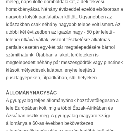
meleg, napsütötte domboldalakat, a déli fekvésű
homokbányákat. Néhány évtizeddel ezelőtt elsősorban a
nagyobb folyók partfalaiban költött. Ugyanebben az
időszakban csak néhány nagyobb telepe volt ismert. Az
utóbbi két évtizedben az igazán nagy - 50 pár feletti -
telepei ritkává váltak, viszont fészkelésre alkalmas
partfalak esetén egy-két pár megtelepedésére bárhol
számíthatunk. Újabban a lakott területeken is
megtelepedett néhány pár meszesgödrök vagy pincének
kiásott mélyedések falában, enyhe leejtésű
pusztagyepeken, útpadkában, stb. helyeken.
ÁLLOMÁNYNAGYSÁG
A gyurgyalag teljes állományának hozzávetőlegesen a
fele Európában költ, míg a többi Észak-Afrikában és
Ázsiában oszlik meg. A gyurgyalag magyarországi
állománya a 60-as években bekövetkezett
állománycsökkenés után az ország legtöbb területén