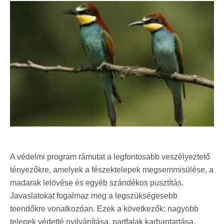
A védelmi program rámutat a legfontosabb veszélyeztető
tényezőkre, amelyek a fészektelepek megsemmisülése, a
madarak lelövése és egyéb szándékos pusztítás.
Javaslatokat fogalmaz meg a legszükségesebb
teendőkre vonatkozóan. Ezek a következők: nagyobb
telepek védetté nyilvánítása, partfalak karbantartása,