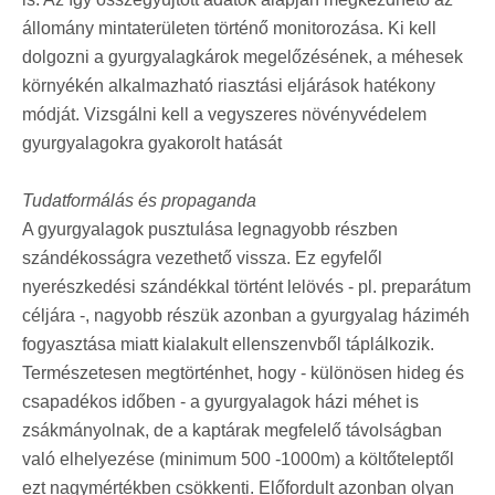
állomány mintaterületen történő monitorozása. Ki kell
dolgozni a gyurgyalagkárok megelőzésének, a méhesek
környékén alkalmazható riasztási eljárások hatékony
módját. Vizsgálni kell a vegyszeres növényvédelem
gyurgyalagokra gyakorolt hatását
Tudatformálás és propaganda
A gyurgyalagok pusztulása legnagyobb részben
szándékosságra vezethető vissza. Ez egyfelől
nyerészkedési szándékkal történt lelövés - pl. preparátum
céljára -, nagyobb részük azonban a gyurgyalag háziméh
fogyasztása miatt kialakult ellenszenvből táplálkozik.
Természetesen megtörténhet, hogy - különösen hideg és
csapadékos időben - a gyurgyalagok házi méhet is
zsákmányolnak, de a kaptárak megfelelő távolságban
való elhelyezése (minimum 500 -1000m) a költőteleptől
ezt nagymértékben csökkenti. Előfordult azonban olyan