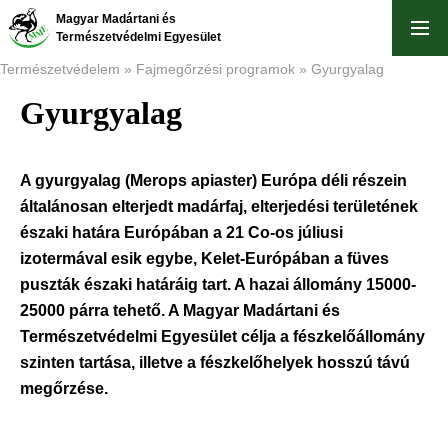
Ugrás
Magyar Madártani és
a
Természetvédelmi Egyesület
tartalomra
Természetvédelem
Fajmegőrzési programok
Gyurgyalag
Gyurgyalag
Morzsa
A gyurgyalag (Merops apiaster) Európa déli részein
általánosan elterjedt madárfaj, elterjedési területének
északi határa Európában a 21 Co-os júliusi
izotermával esik egybe, Kelet-Európában a füves
puszták északi határáig tart. A hazai állomány 15000-
25000 párra tehető. A Magyar Madártani és
Természetvédelmi Egyesület célja a fészkelőállomány
szinten tartása, illetve a fészkelőhelyek hosszú távú
megőrzése.