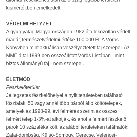
kismértékben emelkedett.
VÉDELMI HELYZET
A gyurgyalag Magyarországon 1982 óta fokozottan védett
madár, természetvédelmi értéke 100 000 Ft. A Vörös
Könyvben mint aktuálisan veszélyeztetett faj szerepel. Az
MME által 1999-ben összeállított Vörös Listában - mint
biztos állományú faj - nem szerepel.
ÉLETMÓD
Fészkelőterület
Jellegzetes fészkelőhelyei a nyílt területeken található
löszfalak. 50 vagy annál több párból álló költőtelepek,
amelyek az 1998-99. évi felmérés szerint az összes
felmért telep 1-3%-át alkotják, és ahol a felmért fészkelő
párok 10 százaléka költ, az alábbi területeken találhatók:
Zalai-dombság, Külső-Somogy, Gerecse, Velencei-