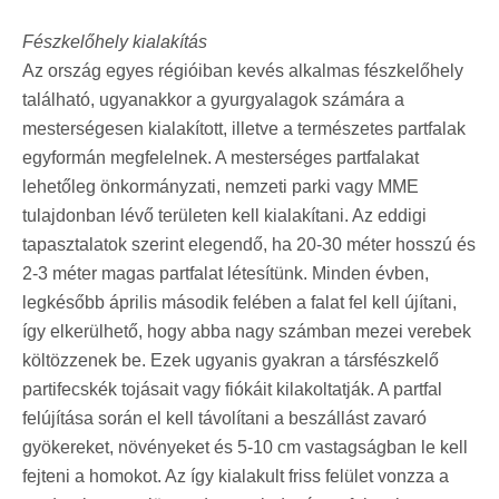
Fészkelőhely kialakítás
Az ország egyes régióiban kevés alkalmas fészkelőhely
található, ugyanakkor a gyurgyalagok számára a
mesterségesen kialakított, illetve a természetes partfalak
egyformán megfelelnek. A mesterséges partfalakat
lehetőleg önkormányzati, nemzeti parki vagy MME
tulajdonban lévő területen kell kialakítani. Az eddigi
tapasztalatok szerint elegendő, ha 20-30 méter hosszú és
2-3 méter magas partfalat létesítünk. Minden évben,
legkésőbb április második felében a falat fel kell újítani,
így elkerülhető, hogy abba nagy számban mezei verebek
költözzenek be. Ezek ugyanis gyakran a társfészkelő
partifecskék tojásait vagy fiókáit kilakoltatják. A partfal
felújítása során el kell távolítani a beszállást zavaró
gyökereket, növényeket és 5-10 cm vastagságban le kell
fejteni a homokot. Az így kialakult friss felület vonzza a