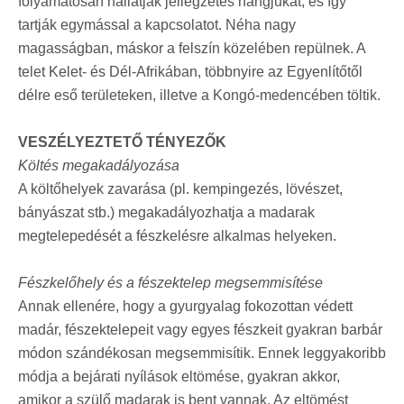
folyamatosan hallatják jellegzetes hangjukat, és így
tartják egymással a kapcsolatot. Néha nagy
magasságban, máskor a felszín közelében repülnek. A
telet Kelet- és Dél-Afrikában, többnyire az Egyenlítőtől
délre eső területeken, illetve a Kongó-medencében töltik.
VESZÉLYEZTETŐ TÉNYEZŐK
Költés megakadályozása
A költőhelyek zavarása (pl. kempingezés, lövészet,
bányászat stb.) megakadályozhatja a madarak
megtelepedését a fészkelésre alkalmas helyeken.
Fészkelőhely és a fészektelep megsemmisítése
Annak ellenére, hogy a gyurgyalag fokozottan védett
madár, fészektelepeit vagy egyes fészkeit gyakran barbár
módon szándékosan megsemmisítik. Ennek leggyakoribb
módja a bejárati nyílások eltömése, gyakran akkor,
amikor a szülő madarak is bent vannak. Az eltömést