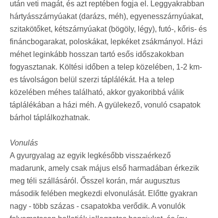
után veti magát, és azt reptében fogja el. Leggyakrabban
hártyásszárnyúakat (darázs, méh), egyenesszárnyúakat,
szitakötőket, kétszárnyúakat (bögöly, légy), futó-, kőris- és
fináncbogarakat, poloskákat, lepkéket zsákmányol. Házi
méhet leginkább hosszan tartó esős időszakokban
fogyasztanak. Költési időben a telep közelében, 1-2 km-
es távolságon belül szerzi táplálékát. Ha a telep
közelében méhes található, akkor gyakoribbá válik
táplálékában a házi méh. A gyülekező, vonuló csapatok
bárhol táplálkozhatnak.
Vonulás
A gyurgyalag az egyik legkésőbb visszaérkező
madarunk, amely csak május első harmadában érkezik
meg téli szállásáról. Ősszel korán, már augusztus
második felében megkezdi elvonulását. Előtte gyakran
nagy - több százas - csapatokba verődik. A vonulók