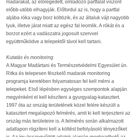
madarakat, az elöregedett, omladozó partfalat viszont
előbb-utóbb elhagyják. Előfordul az is, hogy a partfal
aljába róka vagy borz költözik, és az általuk vájt nagyobb
lyuk, illetve járat miatt az egész fal leomlik. A rókát és a
borzot ezért a vadászatra jogosult szervvel
együttműködve a telepektől távol kell tartani.
Kutatás és monitoring
A Magyar Madártani és Természetvédelmi Egyesület ún.
Ritka és telepesen fészkelő madarak monitoring
programja keretében folyamatosan fel kell mérni a
telepeket. Első lépésben egységes szempontok alapján
megyénként el kell készíteni a gyurgyalag-katasztert.
1997 óta az ország területének közel felére készült a
katasztert megalapozó felmérés, amit ki kell terjeszteni az
ország más területeire is. A felmérés során alkalmazott
adatlapon rögzíteni kell a költést befolyásoló tényezőket
is. Az így összegyűjtött adatok alapján megkezdhető az