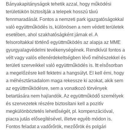
Bányakapitányságok tehetik azzal, hogy működési
területükön biztosítják a telepek hosszú távú
fennmaradását. Fontos a nemzeti park igazgatóságokkal
való együttműködés is, különösen a nem védett területek
esetében, ahol szakhatóságként járnak el. A
felsoroltakkal történő együttműködés az alapja az MME
gyurgyalagvédelmi tevékenységének. Rendkívül fontos a
vélt vagy valós ellenérdekeltségben lévő méhészekkel és
területi szerveikkel való együttműködés is. Itt elsősorban
a megelőzésre kell fektetni a hangsúlyt. El kell érni, hogy
a méhésztársadalom maga rekessze ki azokat, akik sem
az együttműködésre, sem a vonatkozó törvények
betartására nem hajlandók. Az együttműködő személyek
és szervezetek részére biztosítani kell a pozitív
megkülönböztetés lehetőségét, pl. kompenzációval,
piacra jutás elősegítésével, illetve egyéb módon is.
Fontos feladat a vadőrőrök, mezőőrök és polgári