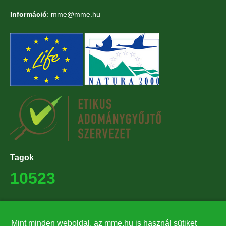
Információ
: mme@mme.hu
Tagok
10523
Támogatók
Mint minden weboldal, az mme.hu is használ sütiket