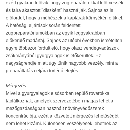
ezért gyakran lelövik, hogy zugreparátorokkal kitömessék
és falra akasztott "díszként" használják. Sajnos az is
előfordul, hogy a méhészek a kaptárak környékén ejtik el.
A hatósági eljárások során felderített
zugpreparatóriumokban az egyik leggyakrabban
előkerülő madárfaj. Sajnos az utóbbi években ismételten
egyre többször fordult elő, hogy olasz vendégvadászok
zsákmányából gyurgyalagok is előkerültek. Ez
nagyságrendje miatt úgy tűnik nagyobb veszély, mint a
preparáltatás céljára történő elejtés.
Mérgezés
Mivel a gyurgyalagok elsősorban repülő rovarokkal
táplálkoznak, amelyek szervezetében magas lehet a
mezőgazdaságban használt növényvédőszerek
koncentrációja, ezért a közvetett mérgezés lehetőségét
nem lehet kizárni. Különösen veszélyesek lehetnek az