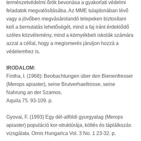
természetvédelmi őrök bevonása a gyakorlati védelmi
feladatok megvalósításába. Az MME tulajdonában lévő
vagy a jövőben megvásárolandó telepeken biztosítani
kell a bemutatás lehetőségét, mind a faj iránt érdeklődő
széles közvélemény, mind a környékbeli iskolák számára
azzal a céllal, hogy a megismerés járuljon hozzá a
védelemhez is.
IRODALOM:
Fintha, I. (1968): Beobachtungen über den Bienenfresser
(Merops apiaster), seine Brutverhaeltnisse, seine
Nahrung an der Szamos.
Aquila 75. 93-109. p.
Gyovai, F. (1993) Egy dél-alföldi gyurgyalag (Merops
apiaster) populáció kor-struktúrája, költés és táplálkozás
vizsgálata. Ornis Hungarica Vol. 3 No. 1 23-32. p.