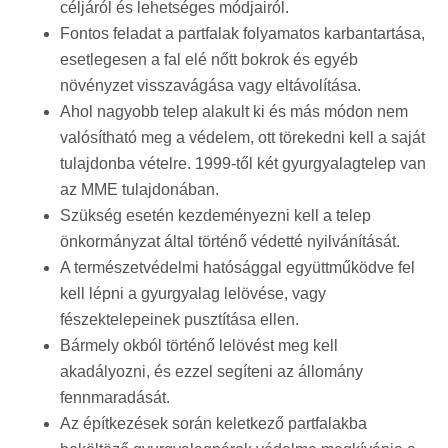
céljáról és lehetséges módjairól.
Fontos feladat a partfalak folyamatos karbantartása,
esetlegesen a fal elé nőtt bokrok és egyéb
növényzet visszavágása vagy eltávolítása.
Ahol nagyobb telep alakult ki és más módon nem
valósítható meg a védelem, ott törekedni kell a saját
tulajdonba vételre. 1999-től két gyurgyalagtelep van
az MME tulajdonában.
Szükség esetén kezdeményezni kell a telep
önkormányzat által történő védetté nyilvánítását.
A természetvédelmi hatósággal együttműködve fel
kell lépni a gyurgyalag lelövése, vagy
fészektelepeinek pusztítása ellen.
Bármely okból történő lelövést meg kell
akadályozni, és ezzel segíteni az állomány
fennmaradását.
Az építkezések során keletkező partfalakba