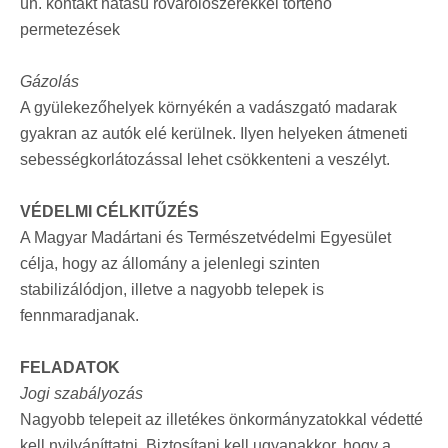
ún. kontakt hatású rovarölőszerekkel történő
permetezések
Gázolás
A gyülekezőhelyek környékén a vadászgató madarak
gyakran az autók elé kerülnek. Ilyen helyeken átmeneti
sebességkorlátozással lehet csökkenteni a veszélyt.
VÉDELMI CÉLKITŰZÉS
A Magyar Madártani és Természetvédelmi Egyesület
célja, hogy az állomány a jelenlegi szinten
stabilizálódjon, illetve a nagyobb telepek is
fennmaradjanak.
FELADATOK
Jogi szabályozás
Nagyobb telepeit az illetékes önkormányzatokkal védetté
kell nyilváníttatni. Biztosítani kell ugyanakkor, hogy a