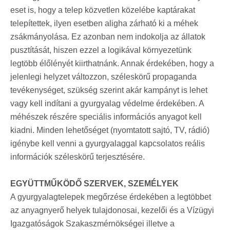
eset is, hogy a telep közvetlen közelébe kaptárakat
telepítettek, ilyen esetben aligha zárható ki a méhek
zsákmányolása. Ez azonban nem indokolja az állatok
pusztítását, hiszen ezzel a logikával környezetünk
legtöbb élőlényét kiirthatnánk. Annak érdekében, hogy a
jelenlegi helyzet változzon, széleskörű propaganda
tevékenységet, szükség szerint akár kampányt is lehet
vagy kell indítani a gyurgyalag védelme érdekében. A
méhészek részére speciális információs anyagot kell
kiadni. Minden lehetőséget (nyomtatott sajtó, TV, rádió)
igénybe kell venni a gyurgyalaggal kapcsolatos reális
információk széleskörű terjesztésére.
EGYÜTTMŰKÖDŐ SZERVEK, SZEMÉLYEK
A gyurgyalagtelepek megőrzése érdekében a legtöbbet
az anyagnyerő helyek tulajdonosai, kezelői és a Vízügyi
Igazgatóságok Szakaszmérnökségei illetve a