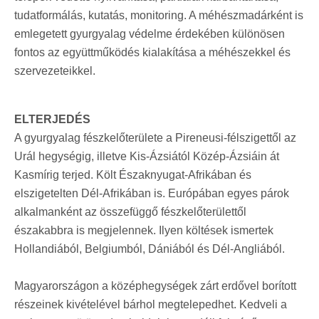
tudatformálás, kutatás, monitoring. A méhészmadárként is
emlegetett gyurgyalag védelme érdekében különösen
fontos az együttműködés kialakítása a méhészekkel és
szervezeteikkel.
ELTERJEDÉS
A gyurgyalag fészkelőterülete a Pireneusi-félszigettől az
Urál hegységig, illetve Kis-Ázsiától Közép-Ázsiáin át
Kasmírig terjed. Költ Északnyugat-Afrikában és
elszigetelten Dél-Afrikában is. Európában egyes párok
alkalmanként az összefüggő fészkelőterülettől
északabbra is megjelennek. Ilyen költések ismertek
Hollandiából, Belgiumból, Dániából és Dél-Angliából.
Magyarországon a középhegységek zárt erdővel borított
részeinek kivételével bárhol megtelepedhet. Kedveli a