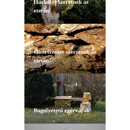
Harkályt szeretnék az
etetőn!
Ökörszemet szeretnék az
etetőn!
Bagolyetető egérvárak