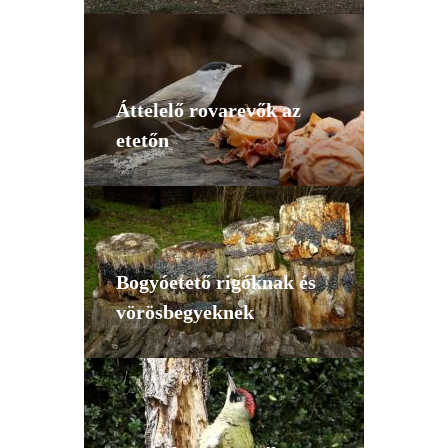
Áttelelő rovarevők az
etetőn
Bogyóetető rigóknak és
vörösbegyeknek