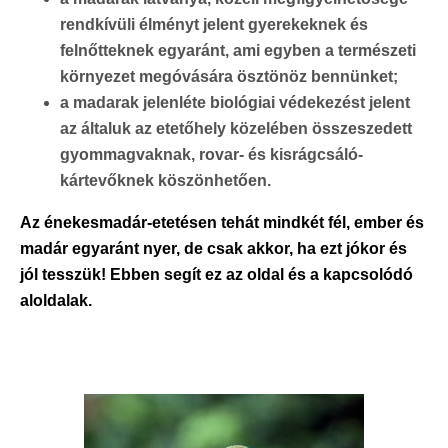
rendkívüli élményt jelent gyerekeknek és
felnőtteknek egyaránt, ami egyben a természeti
környezet megóvására ösztönöz bennünket;
a madarak jelenléte biológiai védekezést jelent
az általuk az etetőhely közelében összeszedett
gyommagvaknak, rovar- és kisrágcsáló-
kártevőknek köszönhetően.
Az énekesmadár-etetésen tehát mindkét fél, ember és
madár egyaránt nyer, de csak akkor, ha ezt jókor és
jól tesszük! Ebben segít ez az oldal és a kapcsolódó
aloldalak.