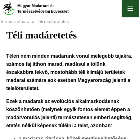
Ugrás
Magyar Madártani és
a
Természetvédelmi Egyesület
tartalomra
Természetbarát
Téli madáretetés
Téli madáretetés
Morzsa
Télen nem minden madarunk vonul melegebb tájakra,
számos faj itthon marad, ráadásul a tőlünk
északabbra fekvő, mostohább téli klímájú területek
madarai számára sok esetben Magyarország jelenti a
telelőterületet.
Ezek a madarak az evolúciós alkalmazkodásnak
köszönhetően (melynek egyik fontos elemét éppen a
madárvonulás jelenti) természetesen emberi segítség,
etetés nélkül képesek túlélni a telet, azonban:
a madarak látványa, közeli megfigyelhetősége