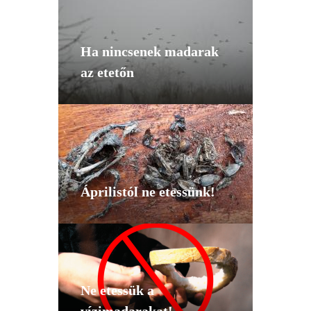
Ha nincsenek madarak
az etetőn
Áprilistól ne etessünk!
Ne etessük a