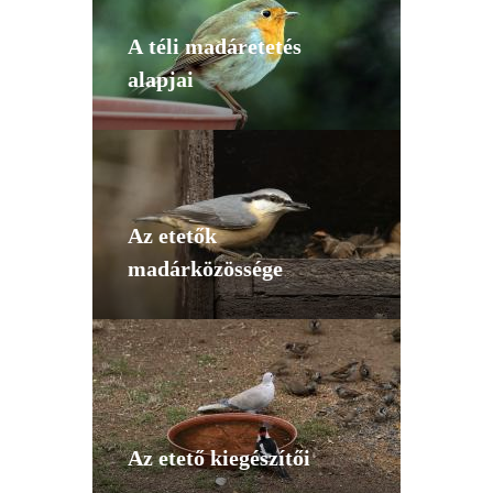
A téli madáretetés
alapjai
Az etetők
madárközössége
Az etető kiegészítői