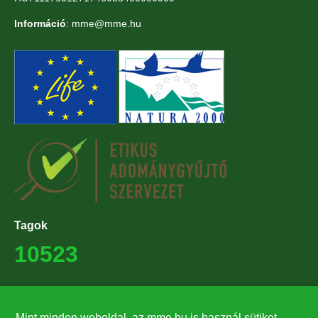
Információ
: mme@mme.hu
Tagok
10523
Támogatók
Mint minden weboldal, az mme.hu is használ sütiket