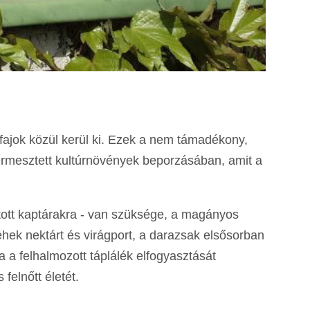
fajok közül kerül ki. Ezek a nem támadékony,
termesztett kultúrnövények beporzásában, amit a
ított kaptárakra - van szüksége, a magányos
hek nektárt és virágport, a darazsak elsősorban
a a felhalmozott táplálék elfogyasztását
felnőtt életét.