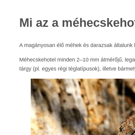
Mi az a méhecskeho
A magányosan élő méhek és darazsak általunk k
Méhecskehotel minden 2–10 mm átmérőjű, legal
tárgy (pl. egyes régi téglatípusok), illetve bárm