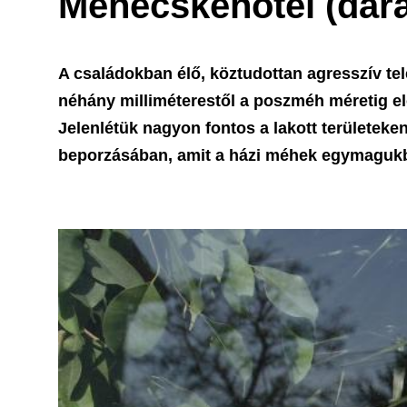
Méhecskehotel (dar
A családokban élő, köztudottan agresszív te
néhány milliméterestől a poszméh méretig elő
Jelenlétük nagyon fontos a lakott területeke
beporzásában, amit a házi méhek egymaguk