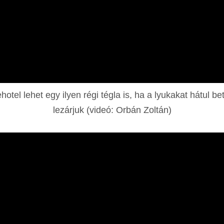
tel lehet egy ilyen régi tégla is, ha a lyukakat hátul b
lezárjuk (videó: Orbán Zoltán)