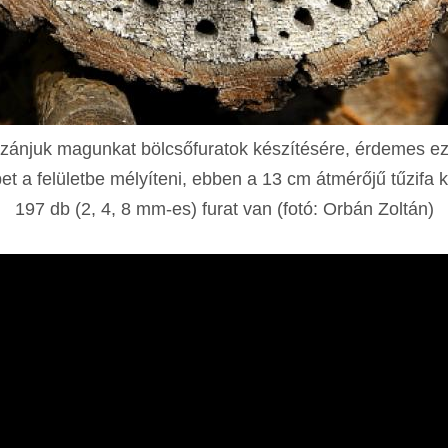
zánjuk magunkat bölcsőfuratok készítésére, érdemes ez
et a felületbe mélyíteni, ebben a 13 cm átmérőjű tűzifa 
197 db (2, 4, 8 mm-es) furat van (fotó: Orbán Zoltán)