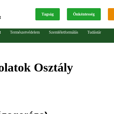
Tagság
Önkéntesség
t
Top
t
Természetvédelem
Szemléletformálás
Tudástár
menu
latok Osztály