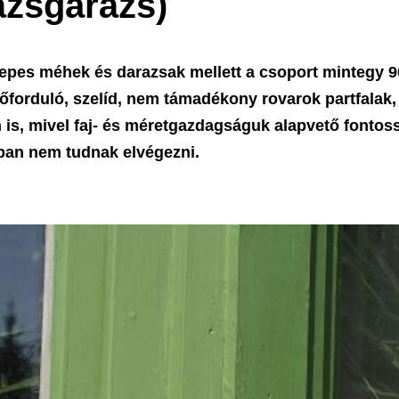
ázsgarázs)
lepes méhek és darazsak mellett a csoport mintegy 9
forduló, szelíd, nem támadékony rovarok partfalak, fá
n is, mivel faj- és méretgazdagságuk alapvető fonto
ban nem tudnak elvégezni.