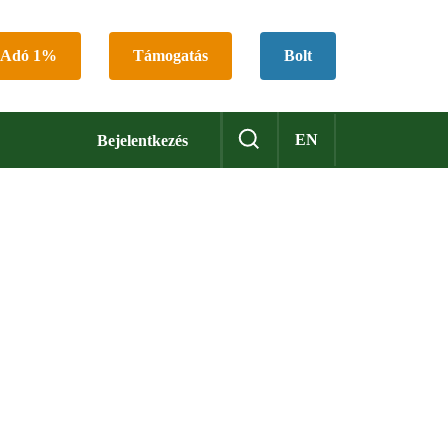
Adó 1%
Támogatás
Bolt
EN
Bejelentkezés