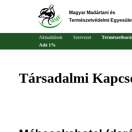
Ugrás
a
Magyar Madártani és
tartalomra
Természetvédelmi Egyesüle
Aktualitások
Szervezet
Természetbará
Adó 1%
Main
navigation
Társadalmi Kapcso