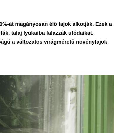
0%-át magányosan élő fajok alkotják. Ezek a
k, talaj lyukaiba falazzák utódaikat.
sságú a változatos virágméretű növényfajok