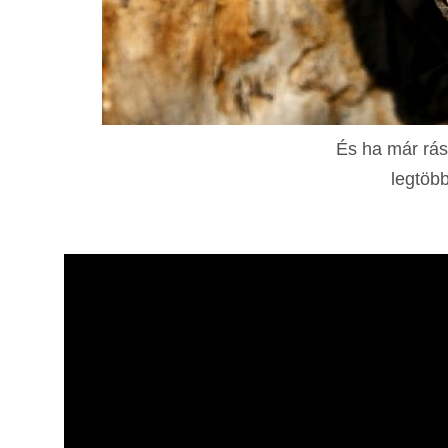
És ha már rás
legtöbb