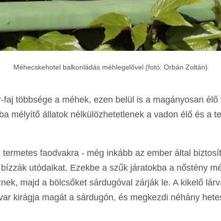
Méhecskehotel balkonládás méhlegelővel (fotó: Orbán Zoltán)
faj többsége a méhek, ezen belül is a magányosan élő 
ába mélyítő állatok nélkülözhetetlenek a vadon élő és a 
k termetes faodvakra - még inkább az ember által biztos
 bízzák utódaikat. Ezekbe a szűk járatokba a nőstény mé
ek, majd a bölcsőket sárdugóval zárják le. A kikelő lárv
ovar kirágja magát a sárdugón, és megkezdi néhány hetes 