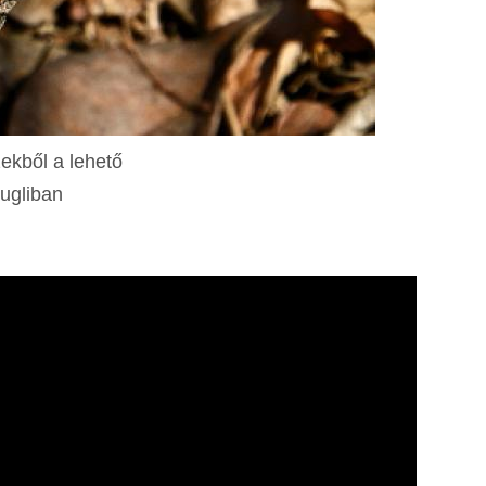
ekből a lehető
kugliban