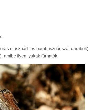
k.
 órás olasznád- és bambusznádszál-darabok),
), amibe ilyen lyukak fúrhatók.