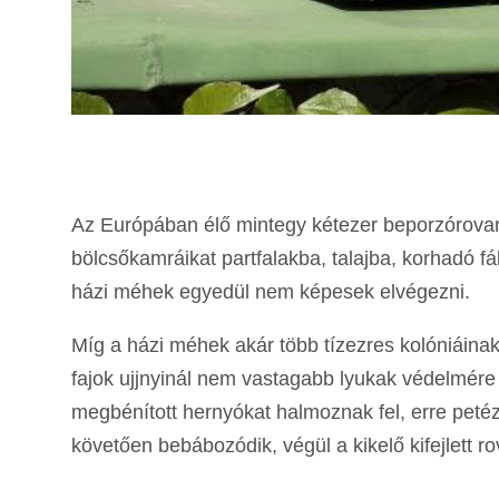
Az Európában élő mintegy kétezer beporzórovar-
bölcsőkamráikat partfalakba, talajba, korhadó f
házi méhek egyedül nem képesek elvégezni.
Míg a házi méhek akár több tízezres kolóniáina
fajok ujjnyinál nem vastagabb lyukak védelmére
megbénított hernyókat halmoznak fel, erre petézn
követően bebábozódik, végül a kikelő kifejlett r