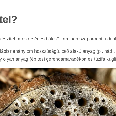
tel?
észített mesterséges bölcsői, amiben szaporodni tudna
ább néhány cm hosszúságú, cső alakú anyag (pl. nád-,
ely olyan anyag (építési gerendamaradékba és tűzifa kugli