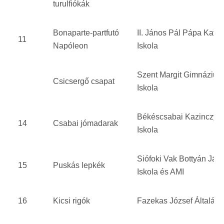
turulfiókák
Bonaparte-partfutó
II. János Pál Pápa Katol
11
Napóleon
Iskola
Szent Margit Gimnázium
Csicsergő csapat
Iskola
Békéscsabai Kazinczy F
14
Csabai jómadarak
Iskola
Siófoki Vak Bottyán Ján
15
Puskás lepkék
Iskola és AMI
16
Kicsi rigók
Fazekas József Általáno