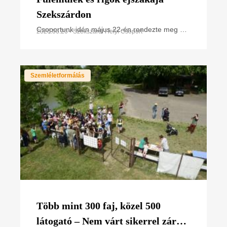
Szekszárdon
Csoportunk idén május 22-én rendezte meg a
2026.06.26 • Szekszárdi Helyi Csoport
már hagyományossá vált Fülemülék és rigók
éjszakáját Szekszárdon, a Tolna Vármegyei
Balassa János Kórházban
Szemléletformálás
Több mint 300 faj, közel 500
látogató – Nem várt sikerrel zárult