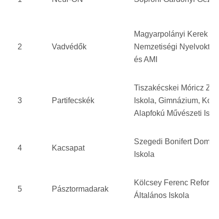
Magyarpolányi Kerek N
2
Vadvédők
Nemzetiségi Nyelvoktató
és AMI
Tiszakécskei Móricz Zs
3
Partifecskék
Iskola, Gimnázium, Koll
Alapfokú Művészeti Isko
Szegedi Bonifert Domon
4
Kacsapat
Iskola
Kölcsey Ferenc Reformá
5
Pásztormadarak
Általános Iskola