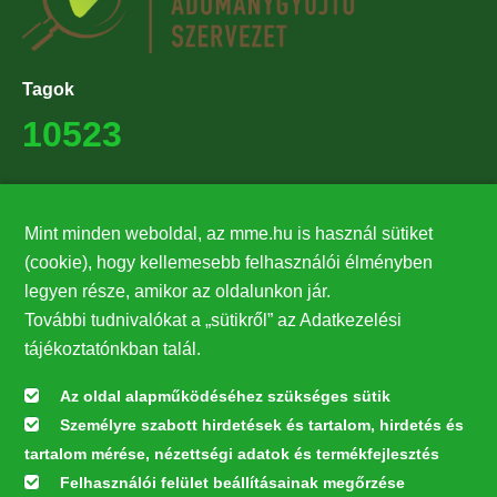
Tagok
10523
Támogatók
Mint minden weboldal, az mme.hu is használ sütiket
27224
(cookie), hogy kellemesebb felhasználói élményben
legyen része, amikor az oldalunkon jár.
Hírlevél feliratkozás
További tudnivalókat a „sütikről” az Adatkezelési
Értesüljön elsőként legfrissebb híreinkről, eseményeinkről!
tájékoztatónkban talál.
Az oldal alapműködéséhez szükséges sütik
Személyre szabott hirdetések és tartalom, hirdetés és
Feliratkozás
tartalom mérése, nézettségi adatok és termékfejlesztés
Felhasználói felület beállításainak megőrzése