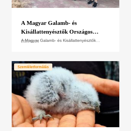
A Magyar Galamb- és
Kisállattenyésztők Országos
Szövetségének elnökével
A Magyar Galamb- és Kisállattenyésztők
2026.07.29
Országos Szövetsége (MGKSZ) és a Magyar
egyeztettünk
Madártani és Természetvédelmi Egyesület
(MME) képviselői nemrég az MME
Szemléletformálás