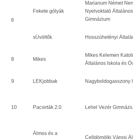
Marianum Német Nemzet
Fekete gólyák
Nyelvoktató Általános Is
Gimnázium
6
sÜvöltők
Hosszúhetényi Általános
Mikes Kelemen Katolik
8
Mikes
Általános Iskola és Óvo
9
LEKjobbak
Nagyboldogasszony Isk
10
Pacsirták 2.0
Lehel Vezér Gimnázium
Álmos és a
Celldömölki Városi Által