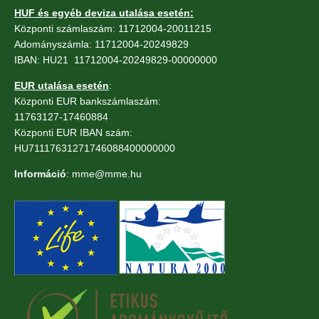
HUF és egyéb deviza utalása esetén:
Központi számlaszám: 11712004-20011215
Adományszámla: 11712004-20249829
IBAN: HU21 11712004-20249829-00000000
EUR utalása esetén
:
Központi EUR bankszámlaszám:
11763127-17460884
Központi EUR IBAN szám:
HU71117631271746088400000000
Információ
: mme@mme.hu