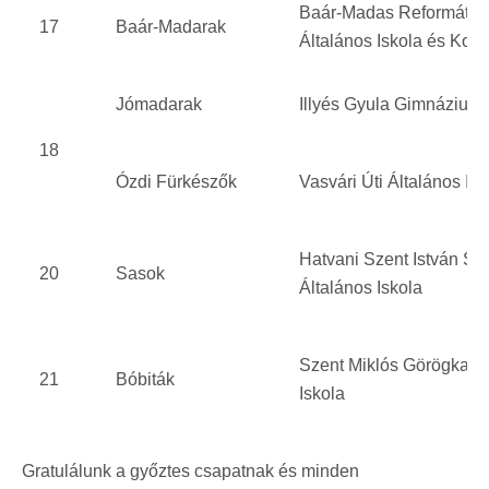
Baár-Madas Református
17
Baár-Madarak
Általános Iskola és Koll
Jómadarak
Illyés Gyula Gimnázium
18
Ózdi Fürkészők
Vasvári Úti Általános Isk
Hatvani Szent István Spo
20
Sasok
Általános Iskola
Szent Miklós Görögkatol
21
Bóbiták
Iskola
Gratulálunk a győztes csapatnak és minden