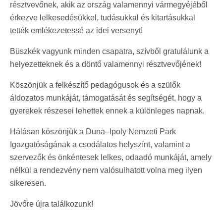
résztvevőnek, akik az ország valamennyi vármegyéjéből
érkezve lelkesedésükkel, tudásukkal és kitartásukkal
tették emlékezetessé az idei versenyt!
Büszkék vagyunk minden csapatra, szívből gratulálunk a
helyezetteknek és a döntő valamennyi résztvevőjének!
Köszönjük a felkészítő pedagógusok és a szülők
áldozatos munkáját, támogatását és segítségét, hogy a
gyerekek részesei lehettek ennek a különleges napnak.
Hálásan köszönjük a Duna–Ipoly Nemzeti Park
Igazgatóságának a csodálatos helyszínt, valamint a
szervezők és önkéntesek lelkes, odaadó munkáját, amely
nélkül a rendezvény nem valósulhatott volna meg ilyen
sikeresen.
Jövőre újra találkozunk!