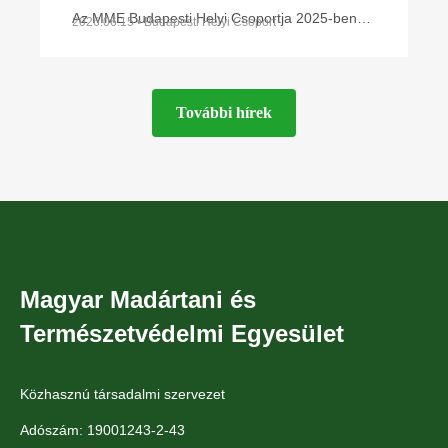
a Budapesti Helyi Csoport 1.
Az MME Budapesti Helyi Csoportja 2025-ben
2026.06.15 • Budapesti Helyi Csoport
fejezte be Természetismereti Központjának
Élővilág Napja a budapesti Naplás-
megépítését Budapest XVI. kerületében, a
tónál
Naplás-tó
További hírek
Magyar Madártani és
Természetvédelmi Egyesület
Közhasznú társadalmi szervezet
Adószám: 19001243-2-43