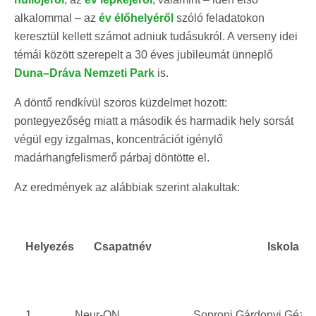
alkalommal – az
év élőhelyéről
szóló feladatokon
keresztül kellett számot adniuk tudásukról. A verseny idei
témái között szerepelt a 30 éves jubileumát ünneplő
Duna–Dráva Nemzeti Park
is.
A döntő rendkívül szoros küzdelmet hozott:
pontegyezőség miatt a második és harmadik hely sorsát
végül egy izgalmas, koncentrációt igénylő
madárhangfelismerő párbaj döntötte el.
Az eredmények az alábbiak szerint alakultak:
Helyezés
Csapatnév
Iskola n
1
Neur-ON
Soproni Gárdonyi Géza Á