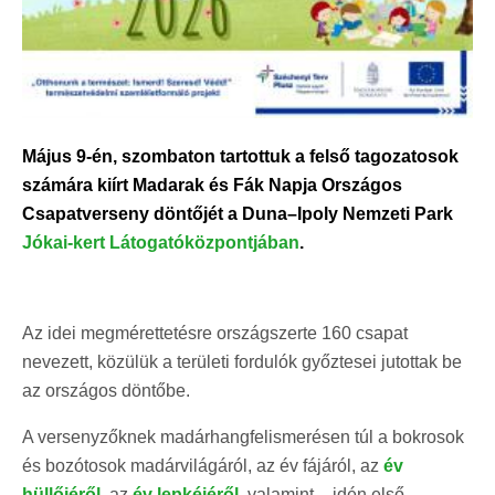
Május 9-én, szombaton tartottuk a felső tagozatosok
számára kiírt Madarak és Fák Napja Országos
Csapatverseny döntőjét a Duna–Ipoly Nemzeti Park
Jókai-kert Látogatóközpontjában
.
Az idei megmérettetésre országszerte 160 csapat
nevezett, közülük a területi fordulók győztesei jutottak be
az országos döntőbe.
A versenyzőknek madárhangfelismerésen túl a bokrosok
és bozótosok madárvilágáról, az év fájáról, az
év
hüllőjéről
, az
év lepkéjéről
, valamint – idén első