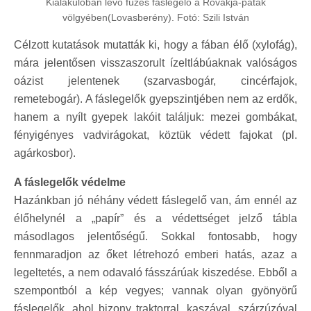
Kialakulóban levő füzes fáslegelő a Rovákja-patak
völgyében(Lovasberény). Fotó: Szili István
Célzott kutatások mutatták ki, hogy a fában élő (xylofág),
mára jelentősen visszaszorult ízeltlábúaknak valóságos
oázist jelentenek (szarvasbogár, cincérfajok,
remetebogár). A fáslegelők gyepszintjében nem az erdők,
hanem a nyílt gyepek lakóit találjuk: mezei gombákat,
fényigényes vadvirágokat, köztük védett fajokat (pl.
agárkosbor).
A fáslegelők védelme
Hazánkban jó néhány védett fáslegelő van, ám ennél az
élőhelynél a „papír” és a védettséget jelző tábla
másodlagos jelentőségű. Sokkal fontosabb, hogy
fennmaradjon az őket létrehozó emberi hatás, azaz a
legeltetés, a nem odavaló fásszárúak kiszedése. Ebből a
szempontból a kép vegyes; vannak olyan gyönyörű
fáslegelők, ahol bizony traktorral, kaszával, szárzúzóval