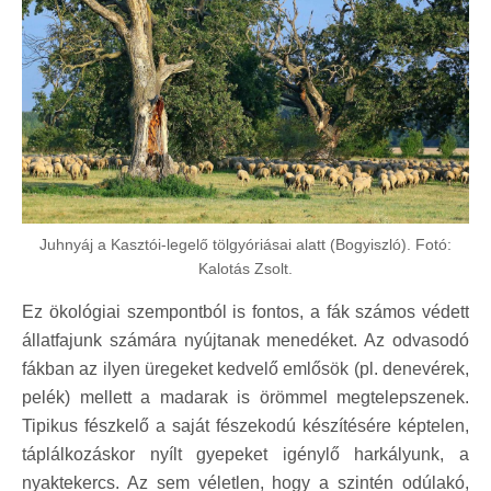
Juhnyáj a Kasztói-legelő tölgyóriásai alatt (Bogyiszló). Fotó:
Kalotás Zsolt.
Ez ökológiai szempontból is fontos, a fák számos védett
állatfajunk számára nyújtanak menedéket. Az odvasodó
fákban az ilyen üregeket kedvelő emlősök (pl. denevérek,
pelék) mellett a madarak is örömmel megtelepszenek.
Tipikus fészkelő a saját fészekodú készítésére képtelen,
táplálkozáskor nyílt gyepeket igénylő harkályunk, a
nyaktekercs. Az sem véletlen, hogy a szintén odúlakó,