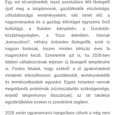
Egy sor elcserjésedett, lassú pusztulásra ítélt fáslegelő
újult meg a tulajdonosok, gazdálkodók elszántsága,
céltudatossága eredményeként, vált ismét élő, a
hagyományokat és a gazdag élővilágot egyszerre őrző
kultúrtájjá a Balaton környékén, a Dunántúli-
középhegységben, a Tisza árterében. Vannak
„kamaszkorú”, néhány évtizedes fáslegelők, ezek is
nagyon fontosak, hiszen minden kétszáz éves fa
magoncként kezdi. Szeretnénk azt is, ha 2026-ben
többen vállalkoznának teljesen új fáslegelő telepítésére
is. Fontos feladat, hogy ezekről a jó gyakorlatokról
mindenki értesülhessen: gazdálkodók, természetvédők
és természetbarátok egyaránt. Egyes helyeken vannak
megoldandó problémák (vízvisszatartás szükségessége,
terjedő idegenhonos fásszárúak); az ott lakókkal
együttműködve ezeken is szeretnénk segíteni.
2026 során ugyanannyira hangsúlyos célunk a még nem