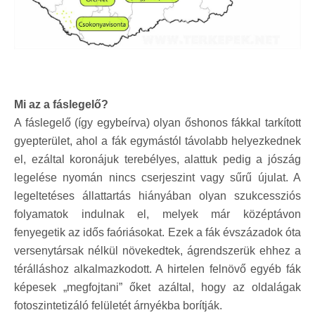
Mi az a fáslegelő?
A fáslegelő (így egybeírva) olyan őshonos fákkal tarkított
gyepterület, ahol a fák egymástól távolabb helyezkednek
el, ezáltal koronájuk terebélyes, alattuk pedig a jószág
legelése nyomán nincs cserjeszint vagy sűrű újulat. A
legeltetéses állattartás hiányában olyan szukcessziós
folyamatok indulnak el, melyek már középtávon
fenyegetik az idős faóriásokat. Ezek a fák évszázadok óta
versenytársak nélkül növekedtek, ágrendszerük ehhez a
térálláshoz alkalmazkodott. A hirtelen felnövő egyéb fák
képesek „megfojtani” őket azáltal, hogy az oldalágak
fotoszintetizáló felületét árnyékba borítják.