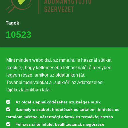
Tagok
10523
Támogatók
Mint minden weboldal, az mme.hu is használ sütiket
27224
(cookie), hogy kellemesebb felhasználói élményben
legyen része, amikor az oldalunkon jár.
Hírlevél feliratkozás
További tudnivalókat a „sütikről” az Adatkezelési
Értesüljön elsőként legfrissebb híreinkről, eseményeinkről!
tájékoztatónkban talál.
Az oldal alapműködéséhez szükséges sütik
Személyre szabott hirdetések és tartalom, hirdetés és
Feliratkozás
tartalom mérése, nézettségi adatok és termékfejlesztés
Felhasználói felület beállításainak megőrzése