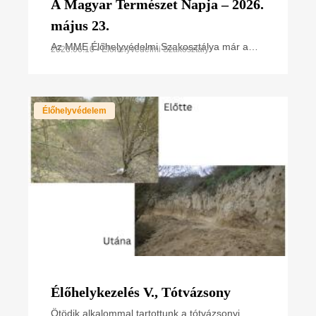
A Magyar Természet Napja – 2026.
május 23.
Az MME Élőhelyvédelmi Szakosztálya már a
2026.06.10 • Élőhelyvédelmi Szakosztály
megalakuláskor célul tűzte ki, hogy az értékes
területek fajgazdagságát, sokféleségét széles
körben bemutassa
Élőhelyvédelem
Élőhelykezelés V., Tótvázsony
Ötödik alkalommal tartottunk a tótvázsonyi