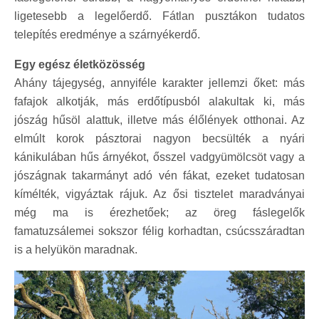
ligetesebb a legelőerdő. Fátlan pusztákon tudatos
telepítés eredménye a szárnyékerdő.
Egy egész életközösség
Ahány tájegység, annyiféle karakter jellemzi őket: más
fafajok alkotják, más erdőtípusból alakultak ki, más
jószág hűsöl alattuk, illetve más élőlények otthonai. Az
elmúlt korok pásztorai nagyon becsülték a nyári
kánikulában hűs árnyékot, ősszel vadgyümölcsöt vagy a
jószágnak takarmányt adó vén fákat, ezeket tudatosan
kímélték, vigyáztak rájuk. Az ősi tisztelet maradványai
még ma is érezhetőek; az öreg fáslegelők
famatuzsálemei sokszor félig korhadtan, csúcsszáradtan
is a helyükön maradnak.