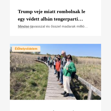
Trump veje miatt rombolnak le
egy védett albán tengerparti
élőhelyet – a magyar madarak
Minden tavasszal és ősszel madarak millió
2026.06.10
vonulnak Albánia adriai partjain – köztük
vonulási útvonalán
rengeteg olyan faj, amely Magyarországon költ,
és amelyet az MME
Élőhelyvédelem