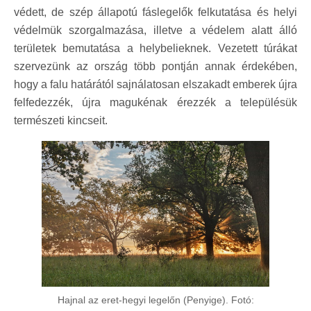
védett, de szép állapotú fáslegelők felkutatása és helyi
védelmük szorgalmazása, illetve a védelem alatt álló
területek bemutatása a helybelieknek. Vezetett túrákat
szervezünk az ország több pontján annak érdekében,
hogy a falu határától sajnálatosan elszakadt emberek újra
felfedezzék, újra magukénak érezzék a településük
természeti kincseit.
Hajnal az eret-hegyi legelőn (Penyige). Fotó: