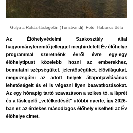
Gulya a Rókás-fáslegelőn (Túristvándi). Fotó: Habarics Béla
Az Élőhelyvédelmi Szakosztály által
hagyományteremtő jelleggel meghirdetett Év élőhelye
programmal szeretnénk évről évre egy-egy
élőhelytípust közelebb hozni az emberekhez,
bemutatni szépségüket, jelentőségüket, élővilágukat,
megvizsgálni az adott helyek állapotjavításának
lehetőségeit és el is végezni ilyen beavatkozásokat.
Az egy hónapig tartó szavazáson a szikes tó, a láprét
és a fáslegelő „vetélkedését” utóbbi nyerte, így 2026-
ban ez az érdekes másodlagos élőhely viselheti az Év
élőhelye címet.