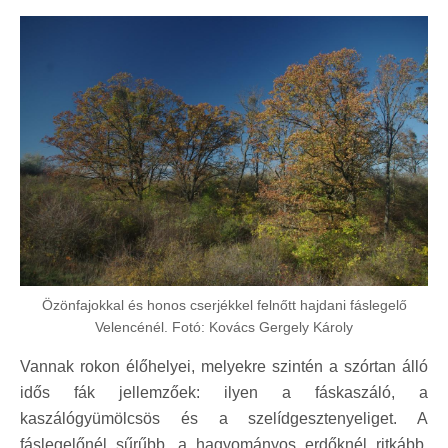
Özönfajokkal és honos cserjékkel felnőtt hajdani fáslegelő
Velencénél. Fotó: Kovács Gergely Károly
Vannak rokon élőhelyei, melyekre szintén a szórtan álló
idős fák jellemzőek: ilyen a fáskaszáló, a
kaszálógyümölcsös és a szelídgesztenyeliget. A
fáslegelőnél sűrűbb, a hagyományos erdőknél ritkább,