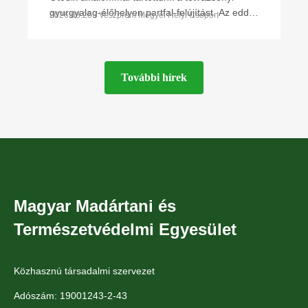
gyurgyalag-élőhelyen partfal-felújítást. Az eddigi
2026.03.28 • Veszprém Megyei Helyi Csoport
legnagyobb létszámú önkéntessel óriási új
felületet
További hírek
Magyar Madártani és
Természetvédelmi Egyesület
Közhasznú társadalmi szervezet
Adószám: 19001243-2-43