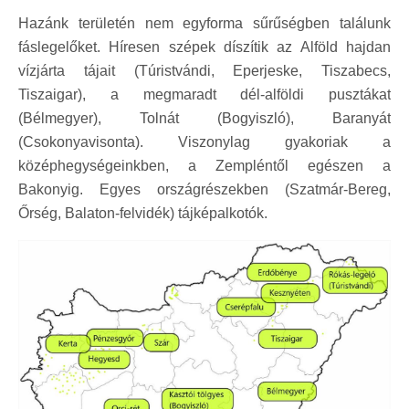
Hazánk területén nem egyforma sűrűségben találunk
fáslegelőket. Híresen szépek díszítik az Alföld hajdan
vízjárta tájait (Túristvándi, Eperjeske, Tiszabecs,
Tiszaigar), a megmaradt dél-alföldi pusztákat
(Bélmegyer), Tolnát (Bogyiszló), Baranyát
(Csokonyavisonta). Viszonylag gyakoriak a
középhegységeinkben, a Zempléntől egészen a
Bakonyig. Egyes országrészekben (Szatmár-Bereg,
Őrség, Balaton-felvidék) tájképalkotók.