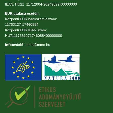
IBAN: HU21 11712004-20249829-00000000
EUR utalása esetén
:
Központi EUR bankszámlaszám:
11763127-17460884
Központi EUR IBAN szám:
HU71117631271746088400000000
Információ
: mme@mme.hu