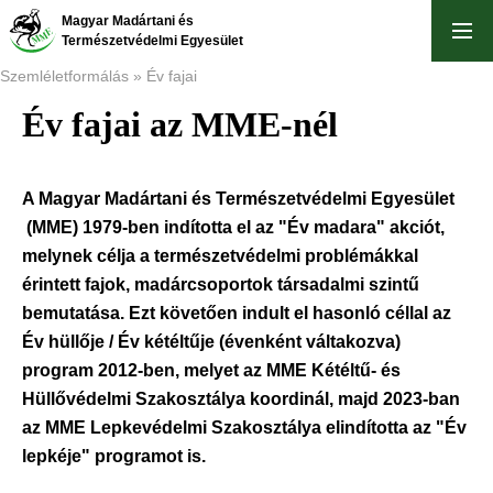
Ugrás
Magyar Madártani és
a
Természetvédelmi Egyesület
tartalomra
Szemléletformálás
Év fajai
Év fajai az MME-nél
Morzsa
A Magyar Madártani és Természetvédelmi Egyesület
(MME) 1979-ben indította el az "Év madara" akciót,
melynek célja a természetvédelmi problémákkal
érintett fajok, madárcsoportok társadalmi szintű
bemutatása. Ezt követően indult el hasonló céllal az
Év hüllője / Év kétéltűje (évenként váltakozva)
program 2012-ben, melyet az MME Kétéltű- és
Hüllővédelmi Szakosztálya koordinál, majd 2023-ban
az MME Lepkevédelmi Szakosztálya elindította az "Év
lepkéje" programot is.