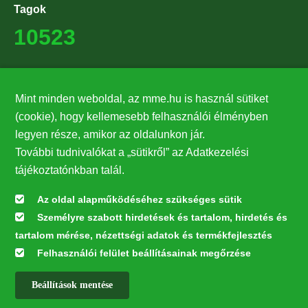
Tagok
10523
Támogatók
Mint minden weboldal, az mme.hu is használ sütiket
27224
(cookie), hogy kellemesebb felhasználói élményben
legyen része, amikor az oldalunkon jár.
Hírlevél feliratkozás
További tudnivalókat a „sütikről” az Adatkezelési
Értesüljön elsőként legfrissebb híreinkről, eseményeinkről!
tájékoztatónkban talál.
Az oldal alapműködéséhez szükséges sütik
Személyre szabott hirdetések és tartalom, hirdetés és
Feliratkozás
tartalom mérése, nézettségi adatok és termékfejlesztés
Felhasználói felület beállításainak megőrzése
Beállítások mentése
Az oldal kialakítása a LIFE20 NGO4GD/HU/000037 „Közösen a