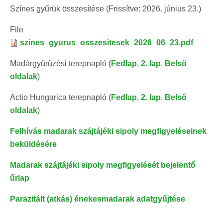
Színes gyűrük összesítése (Frissítve: 2026. június 23.)
File
szines_gyurus_osszesitesek_2026_06_23.pdf
Madárgyűrűzési terepnapló (
Fedlap
,
2. lap
,
Belső
oldalak
)
Actio Hungarica terepnapló (
Fedlap
,
2. lap
,
Belső
oldalak
)
Felhívás madarak szájtájéki sipoly megfigyeléseinek
beküldésére
Madarak szájtájéki sipoly megfigyelését bejelentő
űrlap
Parazitált (atkás) énekesmadarak adatgyűjtése