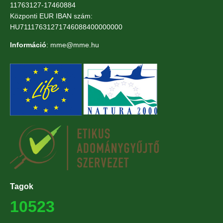
11763127-17460884
Központi EUR IBAN szám:
HU71117631271746088400000000
Információ
: mme@mme.hu
Tagok
10523