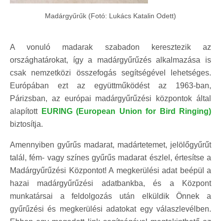
Madárgyűrűk (Fotó: Lukács Katalin Odett)
A vonuló madarak szabadon keresztezik az
országhatárokat, így a madárgyűrűzés alkalmazása is
csak nemzetközi összefogás segítségével lehetséges.
Európában ezt az együttműködést az 1963-ban,
Párizsban, az európai madárgyűrűzési központok által
alapított
EURING (European Union for Bird Ringing)
biztosítja.
Amennyiben gyűrűs madarat, madártetemet, jelölőgyűrűt
talál, fém- vagy színes gyűrűs madarat észlel, értesítse a
Madárgyűrűzési Központot! A megkerülési adat beépül a
hazai madárgyűrűzési adatbankba, és a Központ
munkatársai a feldolgozás után elküldik Önnek a
gyűrűzési és megkerülési adatokat egy válaszlevélben.