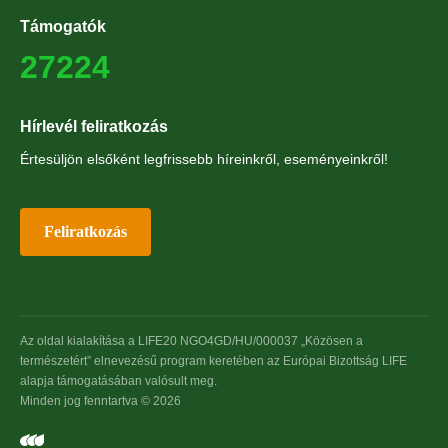
Támogatók
27224
Hírlevél feliratkozás
Értesüljön elsőként legfrissebb híreinkről, eseményeinkről!
Feliratkozás
Az oldal kialakítása a LIFE20 NGO4GD/HU/000037 „Közösen a
természetért” elnevezésű program keretében az Európai Bizottság LIFE
alapja támogatásában valósult meg.
Minden jog fenntartva © 2026