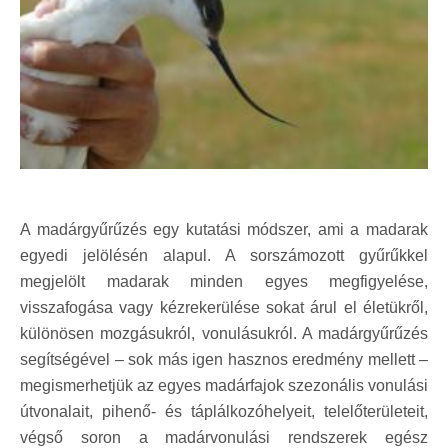
A madárgyűrűzés egy kutatási módszer, ami a madarak
egyedi jelölésén alapul. A sorszámozott gyűrűkkel
megjelölt madarak minden egyes megfigyelése,
visszafogása vagy kézrekerülése sokat árul el életükről,
különösen mozgásukról, vonulásukról. A madárgyűrűzés
segítségével – sok más igen hasznos eredmény mellett –
megismerhetjük az egyes madárfajok szezonális vonulási
útvonalait, pihenő- és táplálkozóhelyeit, telelőterületeit,
végső soron a madárvonulási rendszerek egész