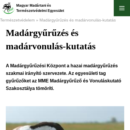
Ugrás
Magyar Madártani és
a
Természetvédelmi Egyesület
tartalomra
Természetvédelem
Madárgyűrűzés és madárvonulás-kutatás
Madárgyűrűzés és
Morzsa
madárvonulás-kutatás
A Madárgyűrűzési Központ a hazai madárgyűrűzés
szakmai irányító szervezete. Az egyesületi tag
gyűrűzőket az MME Madárgyűrűző és Vonuláskutató
Szakosztálya tömöríti.