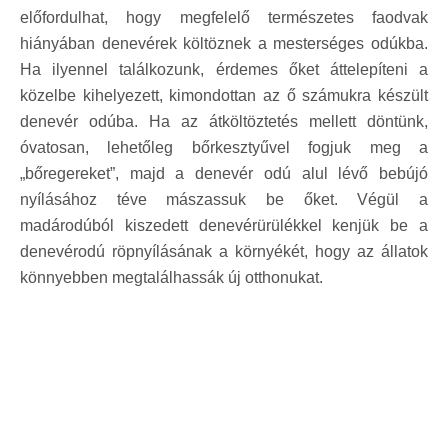
előfordulhat, hogy megfelelő természetes faodvak
hiányában denevérek költöznek a mesterséges odúkba.
Ha ilyennel találkozunk, érdemes őket áttelepíteni a
közelbe kihelyezett, kimondottan az ő számukra készült
denevér odúba. Ha az átköltöztetés mellett döntünk,
óvatosan, lehetőleg bőrkesztyűvel fogjuk meg a
„bőregereket”, majd a denevér odú alul lévő bebújó
nyílásához téve mászassuk be őket. Végül a
madárodúból kiszedett denevérürülékkel kenjük be a
denevérodú röpnyílásának a környékét, hogy az állatok
könnyebben megtalálhassák új otthonukat.