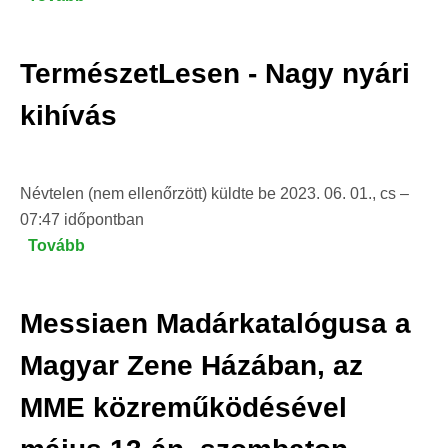
elhallgat
a
TermészetLesen - Nagy nyári
kakukk
Péter-
kihívás
Pálkor?
-
megnéztük
Névtelen (nem ellenőrzött)
küldte be
2023. 06. 01., cs –
az
07:47
időpontban
MME
Tovább
(TermészetLesen
Madáratlasz
-
Program
Nagy
adatait)
Messiaen Madárkatalógusa a
nyári
kihívás)
Magyar Zene Házában, az
MME közreműködésével