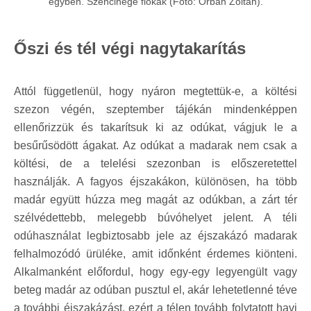
egyben. Széncinege fiókák (Fotó: Orbán Zoltán).
Őszi és tél végi nagytakarítás
Attól függetlenül, hogy nyáron megtettük-e, a költési
szezon végén, szeptember tájékán mindenképpen
ellenőrizzük és takarítsuk ki az odúkat, vágjuk le a
besűrűsödött ágakat. Az odúkat a madarak nem csak a
költési, de a telelési szezonban is előszeretettel
használják. A fagyos éjszakákon, különösen, ha több
madár együtt húzza meg magát az odúkban, a zárt tér
szélvédettebb, melegebb búvóhelyet jelent. A téli
odúhasználat legbiztosabb jele az éjszakázó madarak
felhalmozódó ürüléke, amit időnként érdemes kiönteni.
Alkalmanként előfordul, hogy egy-egy legyengült vagy
beteg madár az odúban pusztul el, akár lehetetlenné téve
a további éjszakázást, ezért a télen tovább folytatott havi