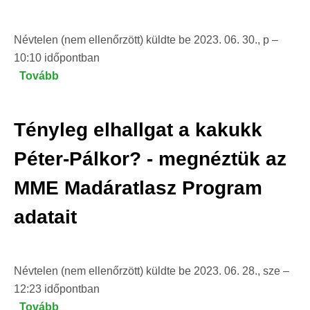
Névtelen (nem ellenőrzött)
küldte be
2023. 06. 30., p –
10:10
időpontban
Tovább
(A
2023
tavaszi
Tényleg elhallgat a kakukk
vízimadár
szinkronfelmérések
Péter-Pálkor? - megnéztük az
eredményei)
MME Madáratlasz Program
adatait
Névtelen (nem ellenőrzött)
küldte be
2023. 06. 28., sze –
12:23
időpontban
Tovább
(Tényleg