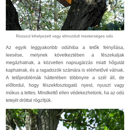
Rosszul kihelyezett vagy elmozdult mesterséges odú.
Az egyik leggyakoribb odúhiba a tetők felnyílása,
leesése, melynek következtében a fészekaljak
megázhatnak, a közvetlen napsugárzás miatt hőgutát
kaphatnak, és a ragadozók számára is elérhetővé válnak.
A tetőproblémák hátterében többnyire a szél áll, de
előfordul, hogy fészekfosztogató nyest, nyuszt vagy
mókus a tettes. Mindkettő ellen védekezhetünk, ha az odú
tetejét dróttal rögzítjük.