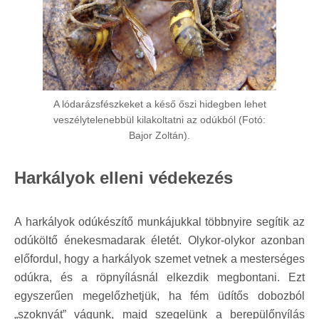
A lódarázsfészkeket a késő őszi hidegben lehet
veszélytelenebbül kilakoltatni az odúkból (Fotó:
Bajor Zoltán).
Harkályok elleni védekezés
A harkályok odúkészítő munkájukkal többnyire segítik az
odúköltő énekesmadarak életét. Olykor-olykor azonban
előfordul, hogy a harkályok szemet vetnek a mesterséges
odúkra, és a röpnyílásnál elkezdik megbontani. Ezt
egyszerűen megelőzhetjük, ha fém üdítős dobozból
„szoknyát” vágunk, majd szegelünk a berepülőnyílás