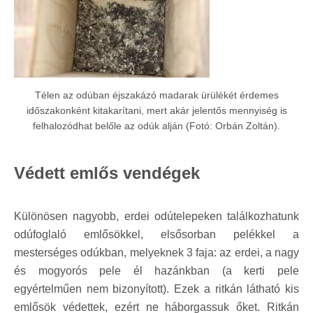
Télen az odúban éjszakázó madarak ürülékét érdemes
időszakonként kitakarítani, mert akár jelentős mennyiség is
felhalozódhat belőle az odúk alján (Fotó: Orbán Zoltán).
Védett emlős vendégek
Különösen nagyobb, erdei odútelepeken találkozhatunk
odúfoglaló emlősökkel, elsősorban pelékkel a
mesterséges odúkban, melyeknek 3 faja: az erdei, a nagy
és mogyorós pele él hazánkban (a kerti pele
egyértelműen nem bizonyított). Ezek a ritkán látható kis
emlősök védettek, ezért ne háborgassuk őket. Ritkán