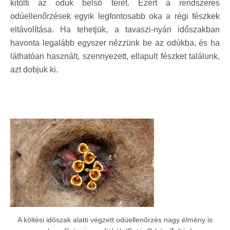
kitölti az odúk belső terét. Ezért a rendszeres
odúellenőrzések egyik legfontosabb oka a régi fészkek
eltávolítása. Ha tehetjük, a tavaszi-nyári időszakban
havonta legalább egyszer nézzünk be az odúkba, és ha
láthatóan használt, szennyezett, ellapult fészket találunk,
azt dobjuk ki.
A költési időszak alatti végzett odúellenőrzés nagy élmény is