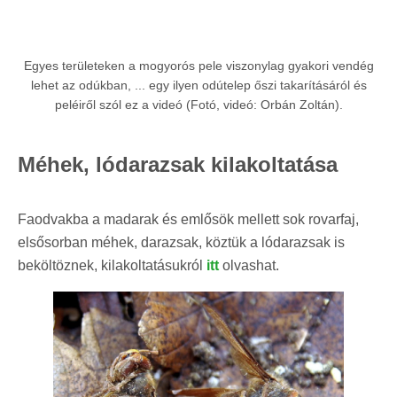
Egyes területeken a mogyorós pele viszonylag gyakori vendég
lehet az odúkban, ... egy ilyen odútelep őszi takarításáról és
peléiről szól ez a videó (Fotó, videó: Orbán Zoltán).
Méhek, lódarazsak kilakoltatása
Faodvakba a madarak és emlősök mellett sok rovarfaj,
elsősorban méhek, darazsak, köztük a lódarazsak is
beköltöznek, kilakoltatásukról
itt
olvashat.