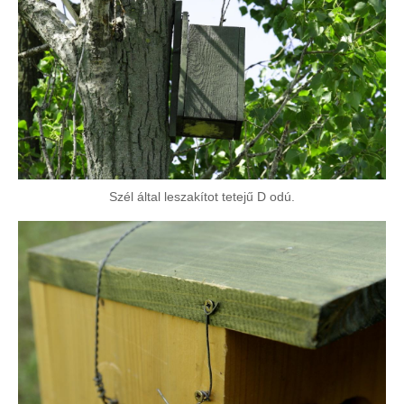
Szél által leszakítot tetejű D odú.