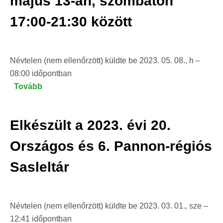
május 13-án, szombaton
17:00-21:30 között
Névtelen (nem ellenőrzött)
küldte be
2023. 05. 08., h –
08:00
időpontban
Tovább
(Messiaen
Madárkatalógusa
a
Elkészült a 2023. évi 20.
Magyar
Zene
Országos és 6. Pannon-régiós
Házában,
Sasleltár
az
MME
közreműködésével
május
Névtelen (nem ellenőrzött)
küldte be
2023. 03. 01., sze –
13-
12:41
időpontban