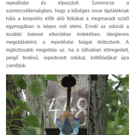
repedésbe és elpusztult. Szerencse a
szerencsétlenségben, hogy a bőséges rovar tápláléknak
hála a kirepülés előtt álló fiókákat a megmaradt szülő
egymagában is képes volt etetni. Ennél az odúnál a
további baleset elkerülése érdekében, ideiglenes
megoldásként, a repedésbe faágat drótoztunk. A
legbiztosabb megoldás az, ha a láthatóan elöregedett,
pergő festésű, repedezett odúkat, költőládákat újra
cseréljük.