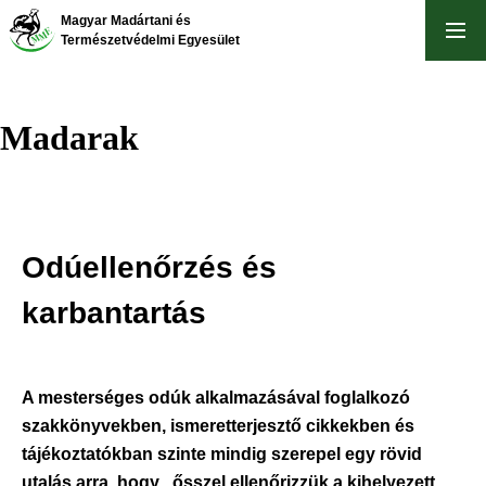
Ugrás
Magyar Madártani és
a
Természetvédelmi Egyesület
tartalomra
Madarak
Odúellenőrzés és
karbantartás
A mesterséges odúk alkalmazásával foglalkozó
szakkönyvekben, ismeretterjesztő cikkekben és
tájékoztatókban szinte mindig szerepel egy rövid
utalás arra, hogy „ősszel ellenőrizzük a kihelyezett