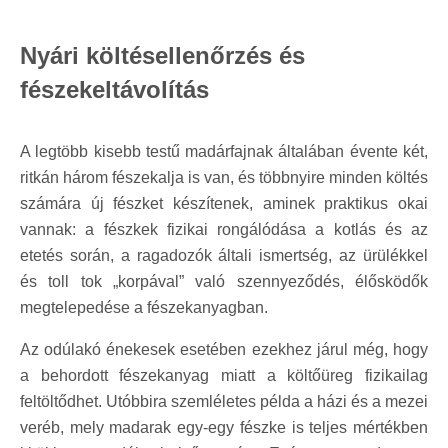
Nyári költésellenőrzés és
fészekeltávolítás
A legtöbb kisebb testű madárfajnak általában évente két,
ritkán három fészekalja is van, és többnyire minden költés
számára új fészket készítenek, aminek praktikus okai
vannak: a fészkek fizikai rongálódása a kotlás és az
etetés során, a ragadozók általi ismertség, az ürülékkel
és toll tok „korpával” való szennyeződés, élősködők
megtelepedése a fészekanyagban.
Az odúlakó énekesek esetében ezekhez járul még, hogy
a behordott fészekanyag miatt a költőüreg fizikailag
feltöltődhet. Utóbbira szemléletes példa a házi és a mezei
veréb, mely madarak egy-egy fészke is teljes mértékben