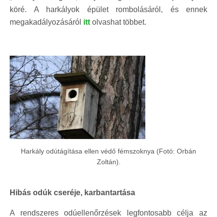
köré. A harkályok épület rombolásáról, és ennek
megakadályozásáról
itt
olvashat többet.
Harkály odútágítása ellen védő fémszoknya (Fotó: Orbán
Zoltán).
Hibás odúk cseréje, karbantartása
A rendszeres odúellenőrzések legfontosabb célja az