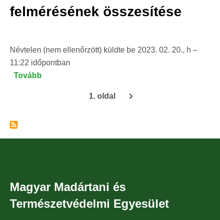
felmérésének összesítése
Névtelen (nem ellenőrzött)
küldte be
2023. 02. 20., h –
11:22
időpontban
Tovább
(Elkészült
a
1. oldal
telelő
Oldalszámozás
erdei
fülesbaglyok
2023.
évi
országos
lakossági
Magyar Madártani és
felmérésének
Természetvédelmi Egyesület
összesítése)