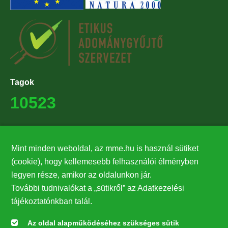
Tagok
10523
Támogatók
Mint minden weboldal, az mme.hu is használ sütiket
27224
(cookie), hogy kellemesebb felhasználói élményben
legyen része, amikor az oldalunkon jár.
Hírlevél feliratkozás
További tudnivalókat a „sütikről” az Adatkezelési
Értesüljön elsőként legfrissebb híreinkről, eseményeinkről!
tájékoztatónkban talál.
Az oldal alapműködéséhez szükséges sütik