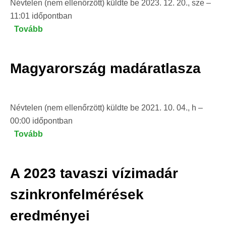
Névtelen (nem ellenőrzött)
küldte be
2023. 12. 20., sze –
11:01
időpontban
Tovább
(Téli
Madárles
-
Magyarország madáratlasza
Számít,
ha
velünk
Névtelen (nem ellenőrzött)
számolsz!
küldte be
2021. 10. 04., h –
00:00
időpontban
)
Tovább
(Magyarország
madáratlasza)
A 2023 tavaszi vízimadár
szinkronfelmérések
eredményei