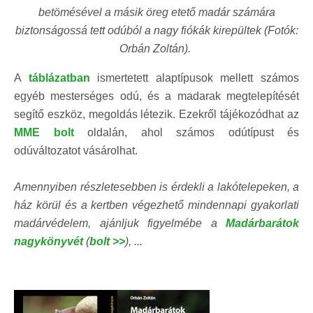
betömésével a másik öreg etető madár számára
biztonságossá tett odúból a nagy fiókák kirepültek (Fotók:
Orbán Zoltán).
A
táblázatban
ismertetett alaptípusok mellett számos
egyéb mesterséges odú, és a madarak megtelepítését
segítő eszköz, megoldás létezik. Ezekről tájékozódhat az
MME bolt
oldalán, ahol számos odútípust és
odúváltozatot vásárolhat.
Amennyiben részletesebben is érdekli a lakótelepeken, a
ház körül és a kertben végezhető mindennapi gyakorlati
madárvédelem, ajánljuk figyelmébe a
Madárbarátok
nagykönyvét
(
bolt >>
), ...