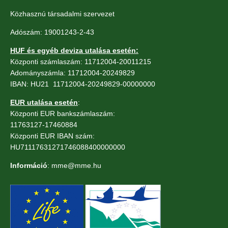
Közhasznú társadalmi szervezet
Adószám: 19001243-2-43
HUF és egyéb deviza utalása esetén:
Központi számlaszám: 11712004-20011215
Adományszámla: 11712004-20249829
IBAN: HU21 11712004-20249829-00000000
EUR utalása esetén
:
Központi EUR bankszámlaszám:
11763127-17460884
Központi EUR IBAN szám:
HU71117631271746088400000000
Információ
: mme@mme.hu