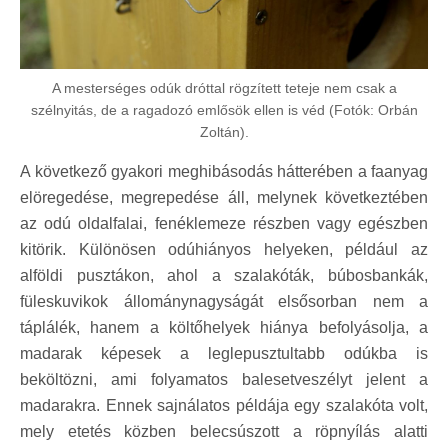
A mesterséges odúk dróttal rögzített teteje nem csak a
szélnyitás, de a ragadozó emlősök ellen is véd (Fotók: Orbán
Zoltán).
A következő gyakori meghibásodás hátterében a faanyag
elöregedése, megrepedése áll, melynek következtében
az odú oldalfalai, fenéklemeze részben vagy egészben
kitörik. Különösen odúhiányos helyeken, például az
alföldi pusztákon, ahol a szalakóták, búbosbankák,
füleskuvikok állománynagyságát elsősorban nem a
táplálék, hanem a költőhelyek hiánya befolyásolja, a
madarak képesek a leglepusztultabb odúkba is
beköltözni, ami folyamatos balesetveszélyt jelent a
madarakra. Ennek sajnálatos példája egy szalakóta volt,
mely etetés közben belecsúszott a röpnyílás alatti