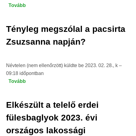
án,
Tovább
(Elkészült
szombaton
a
17:00-
2023.
Tényleg megszólal a pacsirta
21:30
évi
között)
20.
Zsuzsanna napján?
Országos
és
6.
Névtelen (nem ellenőrzött)
küldte be
2023. 02. 28., k –
Pannon-
09:18
időpontban
régiós
Tovább
(Tényleg
Sasleltár)
megszólal
a
Elkészült a telelő erdei
pacsirta
Zsuzsanna
fülesbaglyok 2023. évi
napján?)
országos lakossági