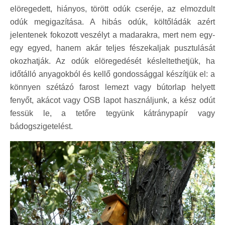
elöregedett, hiányos, törött odúk cseréje, az elmozdult
odúk megigazítása. A hibás odúk, költőládák azért
jelentenek fokozott veszélyt a madarakra, mert nem egy-
egy egyed, hanem akár teljes fészekaljak pusztulását
okozhatják. Az odúk elöregedését késleltethetjük, ha
időtálló anyagokból és kellő gondossággal készítjük el: a
könnyen szétázó farost lemezt vagy bútorlap helyett
fenyőt, akácot vagy OSB lapot használjunk, a kész odút
fessük le, a tetőre tegyünk kátránypapír vagy
bádogszigetelést.