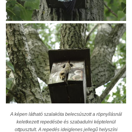
A képen látható szalakóta belecsúszott a röpnyílásnál
keletkezett repedésbe és szabadulni képtelenül
ottpusztult. A repedés ideiglenes jellegű helyszíni