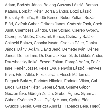
Ádám, Bodzás János, Boldog Gusztáv László, Borbás
Katalin, Borbáth Péter, Borza Sándor, Bozó László,
Bozsaky Bonifác, Bődör Bence, Bukor Zoltán, Búzás
Előd, Czifrák Gábor, Czikora János, Császár Zsolt, Cseh
Judit, Csempesz Sándor, Cser Szilárd, Cserép György,
Cserepes Miklós, Csesznik Bence, Csibrány Balázs,
Csitneki Balázs, Csonka István, Csonka Péter, Danku
János, Dányi Ádám, Dávid Jenő, Demeter Iván, Dénes
János, Dombi Imre, Dr. Damacz Kornél, dr. Lőkkös Andor,
Druzsbaczky Ildikó, Ecsedi Zoltán, Faragó Ádám, Fatér
Imre, Fehér József, Fejes Éva, Fenyősi László, Fenyves
Ervin, Filep Attila, Filkus István, Flesch Márton dr.,
Forgách Balázs, Forintos Nikolett, Forintos Viktor, Gál
Lajos, Gaszler Péter, Gebei Lóránt, Gilányi Gábor,
Góczán Éva, Görögh Zoltán, Gruber Ágnes, Gyarmati
Gábor, Gyömbér Zsolt, Győrfy Hunor, Győrig Előd,
Gyukics Gellén, Gyuricza András, Habarics Béla, Hajdú