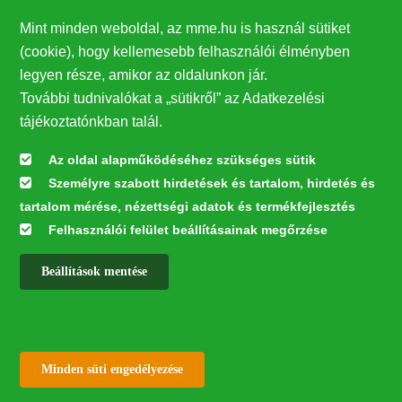
Adományszámla: 11712004-20249829
Mint minden weboldal, az mme.hu is használ sütiket
IBAN: HU21 11712004-20249829-00000000
(cookie), hogy kellemesebb felhasználói élményben
EUR utalása esetén
:
legyen része, amikor az oldalunkon jár.
Központi EUR bankszámlaszám:
További tudnivalókat a „sütikről” az Adatkezelési
11763127-17460884
tájékoztatónkban talál.
Központi EUR IBAN szám:
HU71117631271746088400000000
Az oldal alapműködéséhez szükséges sütik
Információ
: mme@mme.hu
Személyre szabott hirdetések és tartalom, hirdetés és
tartalom mérése, nézettségi adatok és termékfejlesztés
Felhasználói felület beállításainak megőrzése
Beállítások mentése
✕
Withdraw consent
Minden süti engedélyezése