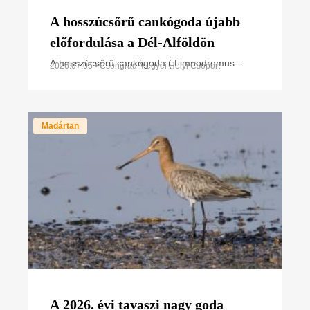
A hosszúcsőrű cankógoda újabb
előfordulása a Dél-Alföldön
A hosszúcsőrű cankógoda ( Limnodromus
2026.07.05 • Csongrád Megyei Helyi Csoport
scolopaceus) rendkívül ritka kóborló
partimadárfaj Magyarországon, a 2026.július 4.-
én megfigyelt egyed
Madártan
A 2026. évi tavaszi nagy goda