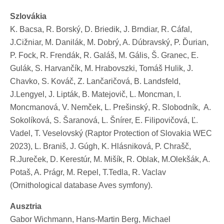
Szlovákia
K. Bacsa, R. Borský, D. Briedik, J. Brndiar, R. Cáfal,
J.Cižniar, M. Danilák, M. Dobrý, A. Dúbravský, P. Ďurian,
P. Fock, R. Frendák, R. Galáš, M. Gális, Š. Granec, E.
Gulák, S. Harvančík, M. Hrabovszki, Tomáš Hulik, J.
Chavko, S. Kováč, Z. Lančaričová, B. Landsfeld,
J.Lengyel, J. Lipták, B. Matejovič, L. Moncman, I.
Moncmanová, V. Nemček, L. Prešinský, R. Slobodník, A.
Sokolíková, S. Šaranová, L. Šnírer, E. Filipovičová, Ľ.
Vadel, T. Veselovský (Raptor Protection of Slovakia WEC
2023), L. Braniš, J. Gúgh, K. Hlásniková, P. Chrašč,
R.Jureček, D. Kerestúr, M. Mišík, R. Oblak, M.Olekšák, A.
Potaš, A. Prágr, M. Repel, T.Tedla, R. Vaclav
(Ornithological database Aves symfony).
Ausztria
Gabor Wichmann, Hans-Martin Berg, Michael