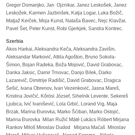
Gregor Domanjko, Jan Ojznikar, Janez Leskošek, Janez
Leskožek, Karmen Jazbinšek, Katja Logar, Luka Božič,
Matjaž Kerček, Moja Kunst, Nataša Bavec, Nejc Klavžar,
Pavel Šet, Peter Kunst, Robi Gjerkjek, Sandra Kontrec.
Szerbia
Ákos Harkai, Aleksandra Keča, Aleksandra Zavišin,
Aleksandar Marković, Attila Agošton, Bruno Sokola-
Šimon, Bojan Radeka, Boža Mojović, David Grabovac,
Danka Jaksic, Damir Trnovac, Danjo Bilek, Darko
Lazarevič, Dimitrije Radišić, David Grabovac, Dragica
Šešić, Ivana Obrenov, Ivan Vezenković, Jasna Mareš,
Kristina Jovičić, Kőrösi József, Sihelnik Levente, Sekereš
Ljubica, Ivić Ivanišević, Lola Grbić, Lorand Vig, Maja
Brzak, Marina Đurovka, Marko Šćiban, Marko Ostojić,
Marina Đurovka Milan Ružić Máté Lukács Róbert Mirjana
Rankov Miloš Miroslav Dudod Mirjana Maćaš Miroslav