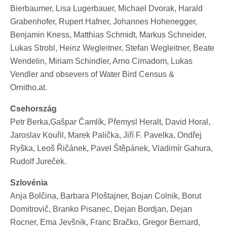
Bierbaumer, Lisa Lugerbauer, Michael Dvorak, Harald
Grabenhofer, Rupert Hafner, Johannes Hohenegger,
Benjamin Kness, Matthias Schmidt, Markus Schneider,
Lukas Strobl, Heinz Wegleitner, Stefan Wegleitner, Beate
Wendelin, Miriam Schindler, Arno Cimadom, Lukas
Vendler and obsevers of Water Bird Census &
Ornitho.at.
Csehország
Petr Berka,Gašpar Čamlík, Přemysl Heralt, David Horal,
Jaroslav Kouřil, Marek Palička, Jiří F. Pavelka, Ondřej
Ryška, Leoš Řičánek, Pavel Štěpánek, Vladimír Gahura,
Rudolf Jureček.
Szlovénia
Anja Bolčina, Barbara Ploštajner, Bojan Colnik, Borut
Domitrovič, Branko Pisanec, Dejan Bordjan, Dejan
Rocner, Ema Jevšnik, Franc Bračko, Gregor Bernard,