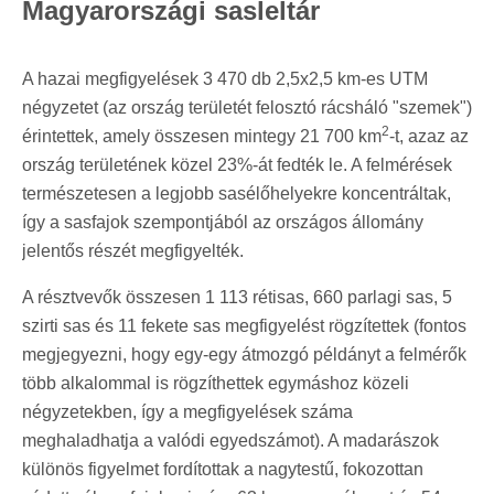
Magyarországi sasleltár
A hazai megfigyelések 3 470 db 2,5x2,5 km-es UTM
négyzetet (az ország területét felosztó rácsháló "szemek")
2
érintettek, amely összesen mintegy 21 700 km
-t, azaz az
ország területének közel 23%-át fedték le. A felmérések
természetesen a legjobb sasélőhelyekre koncentráltak,
így a sasfajok szempontjából az országos állomány
jelentős részét megfigyelték.
A résztvevők összesen 1 113 rétisas, 660 parlagi sas, 5
szirti sas és 11 fekete sas megfigyelést rögzítettek (fontos
megjegyezni, hogy egy-egy átmozgó példányt a felmérők
több alkalommal is rögzíthettek egymáshoz közeli
négyzetekben, így a megfigyelések száma
meghaladhatja a valódi egyedszámot). A madarászok
különös figyelmet fordítottak a nagytestű, fokozottan