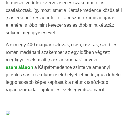
természetvédelmi szervezetei és szakemberei is
csatlakoztak, így most ismét a Kárpát-medence közös téli
„sastérképe” készülhetett el, a részben ködös időjárás
ellenére is több mint kétezer sas és több mint kétszáz
sólyom megfigyelésével.
A mintegy 400 magyar, szlovák, cseh, osztrák, szerb és
román madártani szakember az egy időben végzett
megfigyelések miatt „sasszinkronnak” nevezett
számláláson
a Kárpát-medence szinte valamennyi
jelentős sas- és sólyomtelelőhelyét felmérte, így a lehető
legpontosabb képet kaphattuk a nálunk tartózkodó
ragadozómadár-fajokról és ezek egyedszámáról.