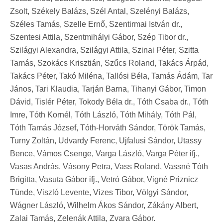
Zsolt, Székely Balázs, Szél Antal, Szelényi Balázs,
Széles Tamás, Szelle Ernő, Szentirmai István dr.,
Szentesi Attila, Szentmihályi Gábor, Szép Tibor dr.,
Szilágyi Alexandra, Szilágyi Attila, Szinai Péter, Szitta
Tamás, Szokács Krisztián, Szűcs Roland, Takács Árpád,
Takács Péter, Takó Miléna, Tallósi Béla, Tamás Ádám, Tar
János, Tari Klaudia, Tarján Barna, Tihanyi Gábor, Timon
Dávid, Tislér Péter, Tokody Béla dr., Tóth Csaba dr., Tóth
Imre, Tóth Kornél, Tóth László, Tóth Mihály, Tóth Pál,
Tóth Tamás József, Tóth-Horváth Sándor, Török Tamás,
Turny Zoltán, Udvardy Ferenc, Ujfalusi Sándor, Utassy
Bence, Vámos Csenge, Varga László, Varga Péter ifj.,
Vasas András, Vásony Petra, Vass Roland, Vassné Tóth
Brigitta, Vasuta Gábor ifj., Vetró Gábor, Vigné Priznicz
Tünde, Viszló Levente, Vizes Tibor, Völgyi Sándor,
Wágner László, Wilhelm Ákos Sándor, Zákány Albert,
Zalai Tamás, Zelenák Attila, Zvara Gábor.