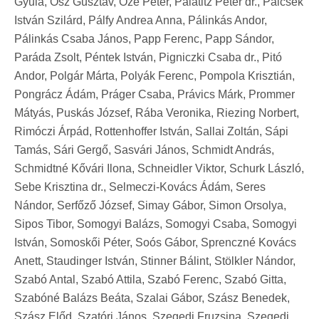
Gyula, Ősz Gusztáv, Őze Péter, Palatitz Péter dr., Palcsek
István Szilárd, Pálfy Andrea Anna, Pálinkás Andor,
Pálinkás Csaba János, Papp Ferenc, Papp Sándor,
Paráda Zsolt, Péntek István, Pigniczki Csaba dr., Pitó
Andor, Polgár Márta, Polyák Ferenc, Pompola Krisztián,
Pongrácz Ádám, Práger Csaba, Právics Márk, Prommer
Mátyás, Puskás József, Rába Veronika, Riezing Norbert,
Rimóczi Árpád, Rottenhoffer István, Sallai Zoltán, Sápi
Tamás, Sári Gergő, Sasvári János, Schmidt András,
Schmidtné Kővári Ilona, Schneidler Viktor, Schurk László,
Sebe Krisztina dr., Selmeczi-Kovács Ádám, Seres
Nándor, Serfőző József, Simay Gábor, Simon Orsolya,
Sipos Tibor, Somogyi Balázs, Somogyi Csaba, Somogyi
István, Somoskői Péter, Soós Gábor, Sprenczné Kovács
Anett, Staudinger István, Stinner Bálint, Stölkler Nándor,
Szabó Antal, Szabó Attila, Szabó Ferenc, Szabó Gitta,
Szabóné Balázs Beáta, Szalai Gábor, Szász Benedek,
Szász Előd, Szatóri János, Szegedi Fruzsina, Szegedi