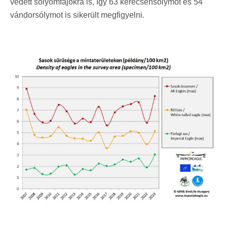
védett sólyomfajokra is, így 63 kerecsensólymot és 54
vándorsólymot is sikerült megfigyelni.