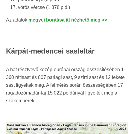
vörös vércse (1 378 pld.)
Az adatok
megyei bontása itt nézhető meg >>
Kárpát-medencei sasleltár
A hat résztvevő közép-európai ország összesítésében 1
360 rétisast és 807 parlagi sast, 9 szirti sast és 12 fekete
sast figyeltek meg. A felmérés során összességében 17
ragadozómadár-faj 15 022 példányát figyelték meg a
szakemberek: