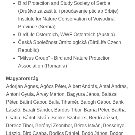
Bird Protection and Study Society of Serbia
(Društvo za zaštitu i proučavanje ptic ab Srbije),
Institute for Nature Conservation of Vojvodina
Province (Serbia)
BirdLife Österreich, WWF Österreich (Austria)
Česká Společnost Ornitologická (BirdLife Czech
Republic)
"Milvus Group" - Bird and Nature Protection
Association (Romania)
Magyarország
Adorján Ágnes, Agócs Péter, Albert András, Antal András,
Antoni Gyula, Árvay Márton, Bagyura János, Balázsi
Péter, Bálint Gábor, Balla Tihamér, Balogh Gábor, Bank
László, Barati Sándor, Bárdos Tibor, Barna Péter, Bartha
Csaba, Bártol István, Benke Szabolcs, Berdó József,
Berecz Tibor, Berényi Zsombor, Béres István, Bessenyei
László, Biró Csaba, Bodics Dániel, Bodó János, Bodor