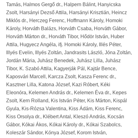
Tamás, Halmos Gergő dr., Halpern Bálint, Hanyicska
Zsolt, Harsányi Dezső Attila, Harsányi Krisztián, Heincz
Miklós dr., Herczeg Ferenc, Hoffmann Károly, Homoki
Károly, Horváth Balázs, Horváth Csaba, Horváth Gábor,
Horváth Márton dr., Horváth Tibor, Hődör István, Huber
Attila, Hugyecz Angéla, ifj. Homoki Károly, Illés Péter,
Illyés Evelin, Illyés Zoltán, Jandrasits László, Jóna Zoltán,
Jordán Mária, Juhász Benedek, Juhász Lilla, Juhász
Tibor, K. Szabó Attila, Kagyerják Pál, Kajtár Bence,
Kaposvári Marcell, Karcza Zsolt, Kasza Ferenc dr.,
Kasztner Lilla, Katona József, Kazi Róbert, Kéki
Eleonóra, Kelemen András dr., Kelemen Éva dr., Kepes
Zsolt, Kern Rolland, Kis István Péter, Kis Márton, Kispál
Gyula, Kis-Rózsa Valentina, Kiss Ádám, Kiss Ferenc,
Kiss Orsolya dr., Klébert Antal, Kleszó András, Kocsán
Gábor, Kókai Ákos, Kókai Károly dr., Kókai Szabolcs,
Koleszár Sándor, Kónya József, Korom István,