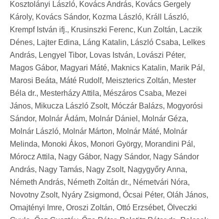
Kosztolányi László, Kovács András, Kovács Gergely
Károly, Kovács Sándor, Kozma László, Králl László,
Krempf István ifj., Krusinszki Ferenc, Kun Zoltán, Laczik
Dénes, Lajter Edina, Láng Katalin, László Csaba, Lelkes
András, Lengyel Tibor, Lovas István, Lovászi Péter,
Magos Gábor, Magyari Máté, Maknics Katalin, Marik Pál,
Marosi Beáta, Máté Rudolf, Meiszterics Zoltán, Mester
Béla dr., Mesterházy Attila, Mészáros Csaba, Mezei
János, Mikucza László Zsolt, Móczár Balázs, Mogyorósi
Sándor, Molnár Ádám, Molnár Dániel, Molnár Géza,
Molnár László, Molnár Márton, Molnár Máté, Molnár
Melinda, Monoki Ákos, Monori György, Morandini Pál,
Mórocz Attila, Nagy Gábor, Nagy Sándor, Nagy Sándor
András, Nagy Tamás, Nagy Zsolt, Nagygyőry Anna,
Németh András, Németh Zoltán dr., Németvári Nóra,
Novotny Zsolt, Nyáry Zsigmond, Ócsai Péter, Oláh János,
Omajtényi Imre, Oroszi Zoltán, Ottó Erzsébet, Ölveczki