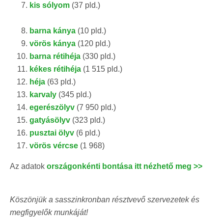
kis sólyom
(37 pld.)
barna kánya
(10 pld.)
vörös kánya
(120 pld.)
barna rétihéja
(330 pld.)
kékes rétihéja
(1 515 pld.)
héja
(63 pld.)
karvaly
(345 pld.)
egerészölyv
(7 950 pld.)
gatyásölyv
(323 pld.)
pusztai ölyv
(6 pld.)
vörös vércse
(1 968)
Az adatok
országonkénti bontása itt nézhető meg >>
Köszönjük a sasszinkronban résztvevő szervezetek és
megfigyelők munkáját!