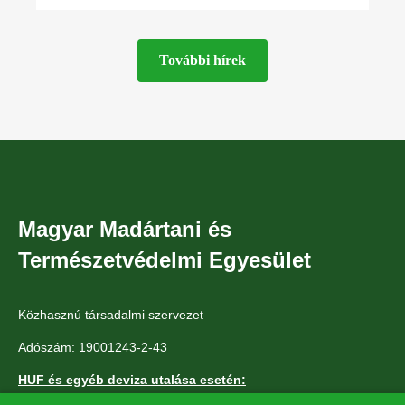
se jár? Kihívásunkban kicsit módosítva, a
madárból madarász, a
További hírek
Magyar Madártani és
Természetvédelmi Egyesület
Közhasznú társadalmi szervezet
Adószám: 19001243-2-43
HUF és egyéb deviza utalása esetén:
Központi számlaszám: 11712004-20011215