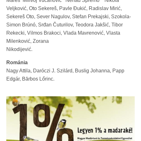
Mareš Milivoj Vučanović Nenad Spremo Nikola
Veljković, Oto Sekereš, Pavle Đukić, Radislav Mirić,
Sekereš Oto, Sever Nagulov, Stefan Prekajski, Szokola-
Simon Brúnó, Srđan Čuturilov, Teodora Jakšić, Tibor
Rekecki, Vilmos Brakoci, Vlada Mavrenović, Vlasta
Milenković, Zorana
Nikodijević.
Románia
Nagy Attila, Daróczi J. Szilárd, Buslig Johanna, Papp
Edgár, Bărbos Lőrinc.