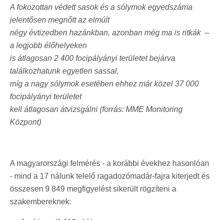
A fokozottan védett sasok és a sólymok egyedszáma
jelentősen megnőtt az elmúlt
négy évtizedben hazánkban, azonban még ma is ritkák
–
a legjobb élőhelyeken
is átlagosan 2 400 focipályányi területet bejárva
találkozhatunk egyetlen sassal,
míg a nagy sólymok esetében ehhez már közel 37 000
focipályányi területet
kell átlagosan átvizsgálni (forrás: MME Monitoring
Központ)
A magyarországi felmérés - a korábbi évekhez hasonlóan
- mind a 17 nálunk telelő ragadozómadár-fajra kiterjedt és
összesen 9 849 megfigyelést sikerült rögzíteni a
szakembereknek: