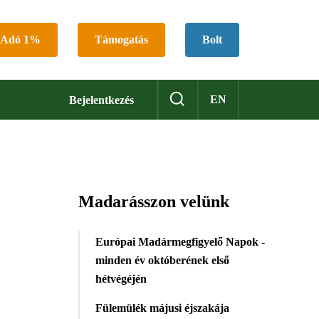
Adó 1%
Támogatás
Bolt
EN
Bejelentkezés
Madarásszon velünk
Európai Madármegfigyelő Napok -
minden év októberének első
hétvégéjén
Fülemülék májusi éjszakája