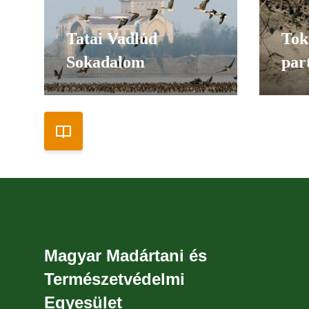
Tatai Vadlúd
Tok
Sokadalom
par
Magyar Madártani és
Természetvédelmi
Egyesület