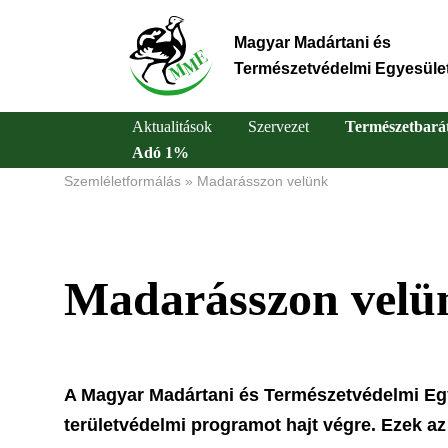
Ugrás
a
Magyar Madártani és
tartalomra
Természetvédelmi Egyesüle
Aktualitások
Szervezet
Természetbará
Adó 1%
Main
Szemléletformálás
Madarásszon velünk
Morzsa
navigation
Madarásszon velü
A Magyar Madártani és Természetvédelmi Egy
területvédelmi programot hajt végre. Ezek 