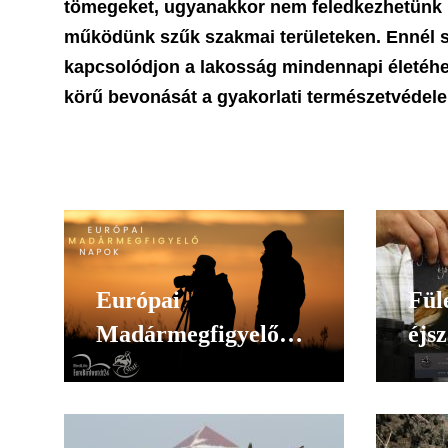
tömegeket, ugyanakkor nem feledkezhetünk m
működünk szűk szakmai területeken. Ennél s
kapcsolódjon a lakosság mindennapi életéhez
körű bevonását a gyakorlati természetvédel
Európai
Fül
Madármegfigyelő
éjs
Napok - minden év
októberének első
hétvégéjén