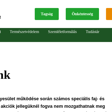
Tagság
Önkéntesség
t
Top
t
Természetvédelem
Szemléletformálás
Tudástár
menu
nk
esület működése során számos speciális faj- és
az akciók jellegüknél fogva nem mozgathatnak meg