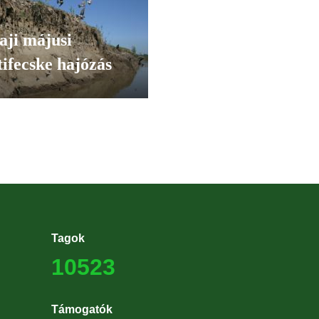
aji májusi
tifecske hajózás
Tagok
10523
Támogatók