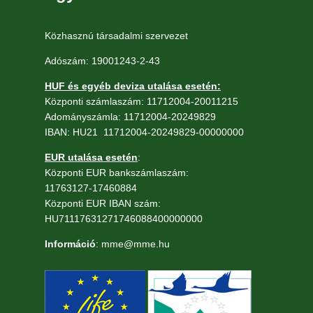
Közhasznú társadalmi szervezet
Adószám: 19001243-2-43
HUF és egyéb deviza utalása esetén:
Központi számlaszám: 11712004-20011215
Adományszámla: 11712004-20249829
IBAN: HU21 11712004-20249829-00000000
EUR utalása esetén
:
Központi EUR bankszámlaszám:
11763127-17460884
Központi EUR IBAN szám:
HU71117631271746088400000000
Információ
: mme@mme.hu