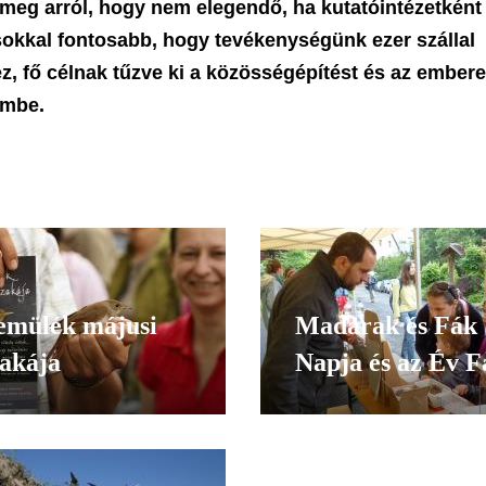
eg arról, hogy nem elegendő, ha kutatóintézetként
okkal fontosabb, hogy tevékenységünk ezer szállal
, fő célnak tűzve ki a közösségépítést és az embere
embe.
emülék májusi
Madarak és Fák
zakája
Napja és az Év F
Fesztivál