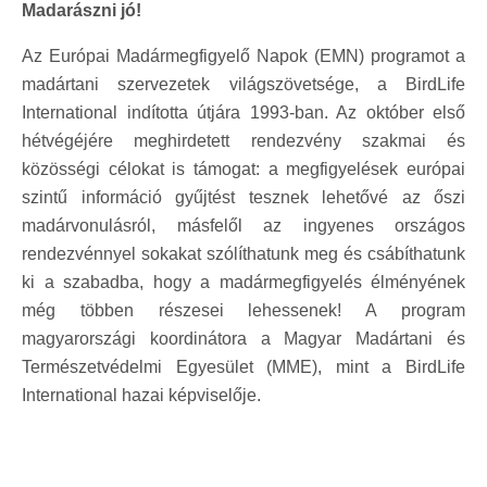
Madarászni jó!
Az Európai Madármegfigyelő Napok (EMN) programot a
madártani szervezetek világszövetsége, a BirdLife
International indította útjára 1993-ban. Az október első
hétvégéjére meghirdetett rendezvény szakmai és
közösségi célokat is támogat: a megfigyelések európai
szintű információ gyűjtést tesznek lehetővé az őszi
madárvonulásról, másfelől az ingyenes országos
rendezvénnyel sokakat szólíthatunk meg és csábíthatunk
ki a szabadba, hogy a madármegfigyelés élményének
még többen részesei lehessenek! A program
magyarországi koordinátora a Magyar Madártani és
Természetvédelmi Egyesület (MME), mint a BirdLife
International hazai képviselője.