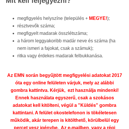
Mit kell feljegyezni?
megfigyelés helyszíne (település +
MEGYE!
);
résztvevők száma;
megfigyelt madarak összlétszáma;
a három leggyakoribb madár neve és száma (ha
nem ismeri a fajokat, csak a számuk);
ritka vagy érdekes madarak felbukkanása.
Az EMN során begyűjtött megfigyelési adatokat 2017
óta egy online felületen várjuk, mely az alábbi
gombra
kattintva. Kérjük, ezt használja mindenki!
Ennek használata egyszerű, csak a szokásos
adatokat kell kitölteni, végül a "Küldés" gombra
kattintani. A felület okostelefonon is tökéletesen
működik, akár terepen is kitölthető, körülbelül egy
percet vesz igénybe. Az e-mailben, vagy a régi