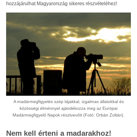
hozzájárulhat Magyarország sikeres részvételéhez!
A madármegfigyelés szép tájakkal, izgalmas állatokkal és
közösségi élménnyel ajándékozza meg az Európai
Madármegfigyelő Napok résztvevőit (Fotó: Orbán Zoltán).
Nem kell érteni a madarakhoz!