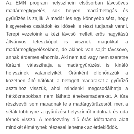
Az EMN program helyszínein elsősorban távcsöves
madármegfigyelés, sok helyen madárbefogás és
gyűrűzés is zajlik. A madár les egy könnyebb séta, hogy
kisgyerekes családok és idősek is részt tudjanak venni.
Terepi vezetőink a kézi távcső mellett erős nagyítású
állványos teleszkópot is visznek magukkal a
madármegfigyelésekhez, de akinek van saját távcsöve,
annak érdemes elhoznia. Aki nem tud vagy nem szeretne
túrázni, választhatja a madárgyűrűzést is kínáló
helyszínek valamelyikét. Óránként ellenőrizzük a
közelben álló hálókat, a befogott madarakat a gyűrűző
asztalhoz visszük, ahol mindenki megcsodálhatja a
hétköznapokban nem látható énekesmadarakat. A túra
résztvevői sem maradnak le a madárgyűrűzésről, mert a
séták többnyire a gyűrűzési helyszínről indulnak és oda
térnek vissza. A rendezvény 4-5 órás időtartama alatt
mindkét élménynek részesei lehetnek az érdeklődők.