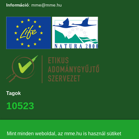
Információ
: mme@mme.hu
Tagok
10523
Támogatók
Mint minden weboldal, az mme.hu is használ sütiket
27224