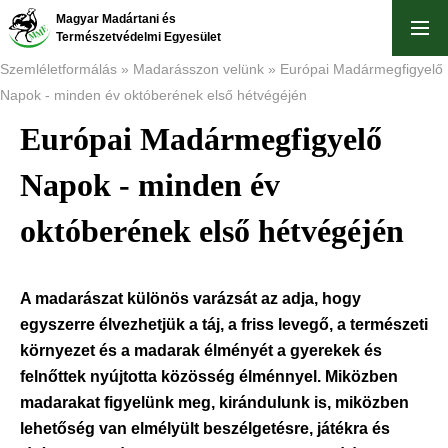
Ugrás
Magyar Madártani és
a
Természetvédelmi Egyesület
tartalomra
Szemléletformálás
Madarásszon velünk
Európai Madármegfigyelő
Napok - minden év októberének első hétvégéjén
Morzsa
Európai Madármegfigyelő
Napok - minden év
októberének első hétvégéjén
A madarászat különös varázsát az adja, hogy
egyszerre élvezhetjük a táj, a friss levegő, a természeti
környezet és a madarak élményét a gyerekek és
felnőttek nyújtotta közösség élménnyel. Miközben
madarakat figyelünk meg, kirándulunk is, miközben
lehetőség van elmélyült beszélgetésre, játékra és