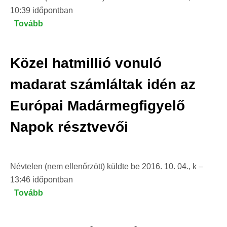
10:39
időpontban
Tovább
(Három
kontinens
gyerekei
Közel hatmillió vonuló
figyelik
a
madarat számláltak idén az
madarak
Európai Madármegfigyelő
vonulását
–
Napok résztvevői
elindult
a
2017.
Névtelen (nem ellenőrzött)
küldte be
2016. 10. 04., k –
évi
13:46
időpontban
Tavaszi
Tovább
(Közel
madárles)
hatmillió
vonuló