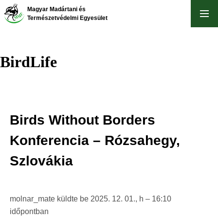
Ugrás
Magyar Madártani és
a
Természetvédelmi Egyesület
tartalomra
BirdLife
Birds Without Borders
Konferencia – Rózsahegy,
Szlovákia
molnar_mate
küldte be
2025. 12. 01., h – 16:10
időpontban