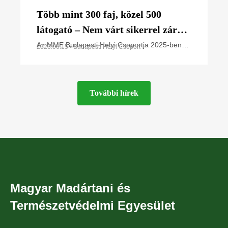
Több mint 300 faj, közel 500
látogató – Nem várt sikerrel zárult
a Budapesti Helyi Csoport 1.
Az MME Budapesti Helyi Csoportja 2025-ben
2026.06.15 • Budapesti Helyi Csoport
fejezte be Természetismereti Központjának
Élővilág Napja a budapesti Naplás-
megépítését Budapest XVI. kerületében, a
tónál
Naplás-tó
További hírek
Magyar Madártani és
Természetvédelmi Egyesület