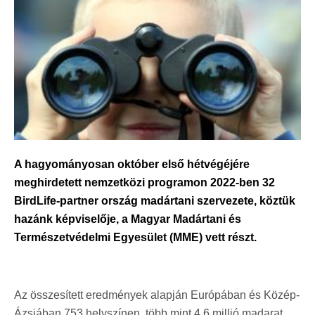
A hagyományosan október első hétvégéjére
meghirdetett nemzetközi programon 2022-ben 32
BirdLife-partner ország madártani szervezete, köztük
hazánk képviselője, a Magyar Madártani és
Természetvédelmi Egyesület (MME) vett részt.
Az összesített eredmények alapján Európában és Közép-
Ázsiában 753 helyszínen, több mint 4,6 millió madarat