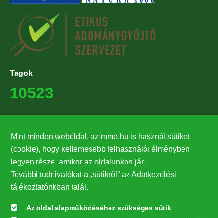
Tagok
10523
Támogatók
Mint minden weboldal, az mme.hu is használ sütiket
27224
(cookie), hogy kellemesebb felhasználói élményben
legyen része, amikor az oldalunkon jár.
Hírlevél feliratkozás
További tudnivalókat a „sütikről” az Adatkezelési
Értesüljön elsőként legfrissebb híreinkről, eseményeinkről!
tájékoztatónkban talál.
Az oldal alapműködéséhez szükséges sütik