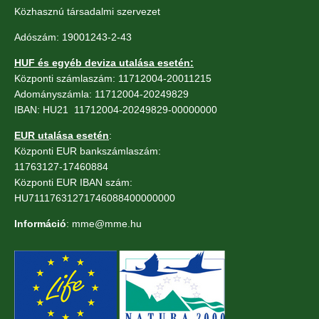
Közhasznú társadalmi szervezet
Adószám: 19001243-2-43
HUF és egyéb deviza utalása esetén:
Központi számlaszám: 11712004-20011215
Adományszámla: 11712004-20249829
IBAN: HU21 11712004-20249829-00000000
EUR utalása esetén
:
Központi EUR bankszámlaszám:
11763127-17460884
Központi EUR IBAN szám:
HU71117631271746088400000000
Információ
: mme@mme.hu