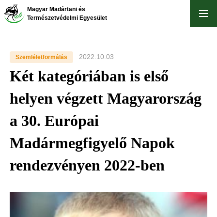
Ugrás
Magyar Madártani és
a
Természetvédelmi Egyesület
tartalomra
2022.10.03
Szemléletformálás
Két kategóriában is első
helyen végzett Magyarország
a 30. Európai
Madármegfigyelő Napok
rendezvényen 2022-ben