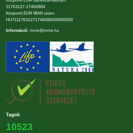
11763127-17460884
Központi EUR IBAN szám:
HU71117631271746088400000000
Információ
: mme@mme.hu
Tagok
10523