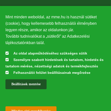
Támogatók
Mint minden weboldal, az mme.hu is használ sütiket
27224
(cookie), hogy kellemesebb felhasználói élményben
legyen része, amikor az oldalunkon jár.
Hírlevél feliratkozás
További tudnivalókat a „sütikről” az Adatkezelési
Értesüljön elsőként legfrissebb híreinkről, eseményeinkről!
tájékoztatónkban talál.
Az oldal alapműködéséhez szükséges sütik
Személyre szabott hirdetések és tartalom, hirdetés és
Feliratkozás
tartalom mérése, nézettségi adatok és termékfejlesztés
Felhasználói felület beállításainak megőrzése
Beállítások mentése
Az oldal kialakítása a LIFE20 NGO4GD/HU/000037 „Közösen a
természetért” elnevezésű program keretében az Európai Bizottság LIFE
alapja támogatásában valósult meg.
✕
Minden jog fenntartva © 2026