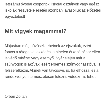
létszámú óvodai csoportok, iskolai osztályok vagy egész
iskolák részvétele esetén azonban javasoljuk az előzetes
egyeztetést!
Mit vigyek magammal?
Májusban még hűvösek lehetnek az éjszakák, ezért
fontos a réteges öltözködés, a hirtelen érkező zápor ellen
is védő ruházat vagy esernyő. Nyár elején már a
szúnyogok is aktívak, ezért érdemes szúnyogriasztóval is
felszerelkezni. Akinek van távcsöve, jó, ha elhozza, és a
rendezvényen természetesen fotózni, videózni is lehet.
Orbán Zoltán