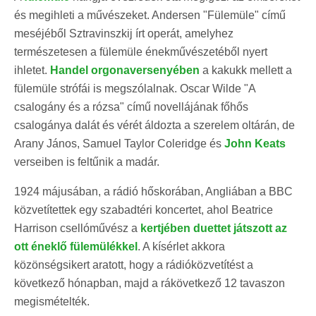
és megihleti a művészeket. Andersen "Fülemüle" című
meséjéből Sztravinszkij írt operát, amelyhez
természetesen a fülemüle énekművészetéből nyert
ihletet.
Handel orgonaversenyében
a kakukk mellett a
fülemüle strófái is megszólalnak. Oscar Wilde "A
csalogány és a rózsa" című novellájának főhős
csalogánya dalát és vérét áldozta a szerelem oltárán, de
Arany János, Samuel Taylor Coleridge és
John Keats
verseiben is feltűnik a madár.
1924 májusában, a rádió hőskorában, Angliában a BBC
közvetítettek egy szabadtéri koncertet, ahol Beatrice
Harrison csellóművész a
kertjében duettet játszott az
ott éneklő fülemülékkel
. A kísérlet akkora
közönségsikert aratott, hogy a rádióközvetítést a
következő hónapban, majd a rákövetkező 12 tavaszon
megismételték.