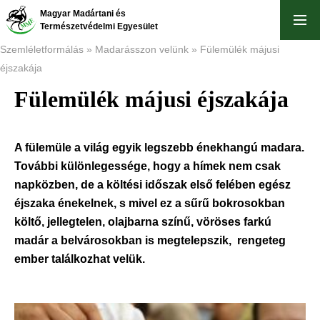
Ugrás
Magyar Madártani és
a
Természetvédelmi Egyesület
tartalomra
Szemléletformálás
Madarásszon velünk
Fülemülék májusi
éjszakája
Morzsa
Fülemülék májusi éjszakája
A fülemüle a világ egyik legszebb énekhangú madara.
További különlegessége, hogy a hímek nem csak
napközben, de a költési időszak első felében egész
éjszaka énekelnek, s mivel ez a sűrű bokrosokban
költő, jellegtelen, olajbarna színű, vöröses farkú
madár a belvárosokban is megtelepszik, rengeteg
ember találkozhat velük.