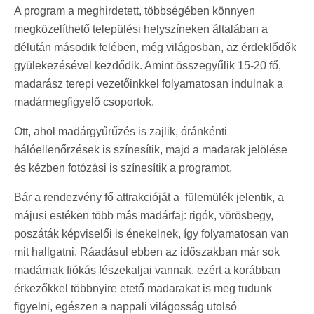
A program a meghirdetett, többségében könnyen
megközelíthető települési helyszíneken általában a
délután második felében, még világosban, az érdeklődők
gyülekezésével kezdődik. Amint összegyűlik 15-20 fő,
madarász terepi vezetőinkkel folyamatosan indulnak a
madármegfigyelő csoportok.
Ott, ahol madárgyűrűzés is zajlik, óránkénti
hálóellenőrzések is színesítik, majd a madarak jelölése
és kézben fotózási is színesítik a programot.
Bár a rendezvény fő attrakcióját a fülemülék jelentik, a
májusi estéken több más madárfaj: rigók, vörösbegy,
poszáták képviselői is énekelnek, így folyamatosan van
mit hallgatni. Ráadásul ebben az időszakban már sok
madárnak fiókás fészekaljai vannak, ezért a korábban
érkezőkkel többnyire etető madarakat is meg tudunk
figyelni, egészen a nappali világosság utolsó