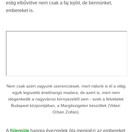
estig elbűvölve nem csak a faj tojóit, de bennünket,
embereket is.
Nem csak azért vagyunk szerencsések, mert nálunk is él a világ
egyik legszebb énekhangú madara, de azért is, mert nem
idegenkedik a nagyvárosi környezettől sem - ezek a felvételek
Budapest központjában, a Margitszigeten készültek (Videó:
Orbán Zoltán).
A
fülemüle
hangja évezredek óta megigézi az embereket