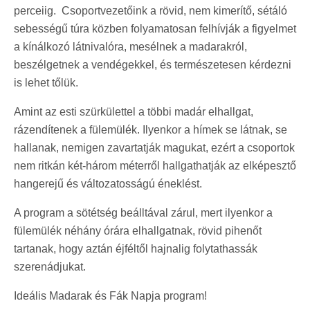
perceiig. Csoportvezetőink a rövid, nem kimerítő, sétáló
sebességű túra közben folyamatosan felhívják a figyelmet
a kínálkozó látnivalóra, mesélnek a madarakról,
beszélgetnek a vendégekkel, és természetesen kérdezni
is lehet tőlük.
Amint az esti szürkülettel a többi madár elhallgat,
rázendítenek a fülemülék. Ilyenkor a hímek se látnak, se
hallanak, nemigen zavartatják magukat, ezért a csoportok
nem ritkán két-három méterről hallgathatják az elképesztő
hangerejű és változatosságú éneklést.
A program a sötétség beálltával zárul, mert ilyenkor a
fülemülék néhány órára elhallgatnak, rövid pihenőt
tartanak, hogy aztán éjféltől hajnalig folytathassák
szerenádjukat.
Ideális Madarak és Fák Napja program!