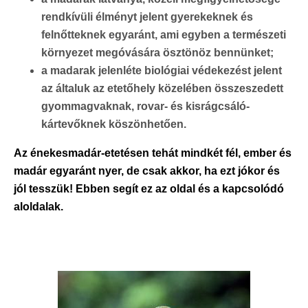
rendkívüli élményt jelent gyerekeknek és
felnőtteknek egyaránt, ami egyben a természeti
környezet megóvására ösztönöz bennünket;
a madarak jelenléte biológiai védekezést jelent
az általuk az etetőhely közelében összeszedett
gyommagvaknak, rovar- és kisrágcsáló-
kártevőknek köszönhetően.
Az énekesmadár-etetésen tehát mindkét fél, ember és
madár egyaránt nyer, de csak akkor, ha ezt jókor és
jól tesszük! Ebben segít ez az oldal és a kapcsolódó
aloldalak.