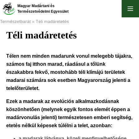
Skip
Magyar Madártani és
to
Természetvédelmi Egyesület
main
Természetbarát
Téli madáretetés
content
Téli madáretetés
Breadcrumb
Télen nem minden madarunk vonul melegebb tájakra,
számos faj itthon marad, ráadásul a tőlünk
északabbra fekvő, mostohább téli klímájú területek
madarai számára sok esetben Magyarország jelenti a
telelőterületet.
Ezek a madarak az evolúciós alkalmazkodásnak
köszönhetően (melynek egyik fontos elemét éppen a
madárvonulás jelenti) természetesen emberi segítség,
etetés nélkül képesek túlélni a telet, azonban:
a madarak látványa, közeli megfigyelhetősége