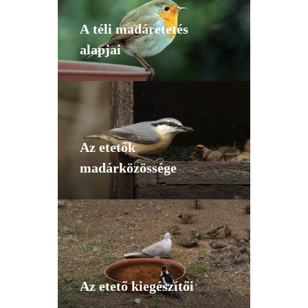
A téli madáretetés
alapjai
Az etetők
madárközössége
Az etető kiegészítői