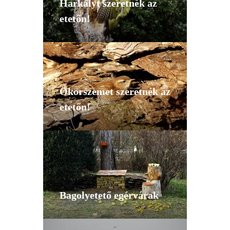
Harkályt szeretnék az
etetőn!
Ökörszemet szeretnék az
etetőn!
Bagolyetető egérvárak