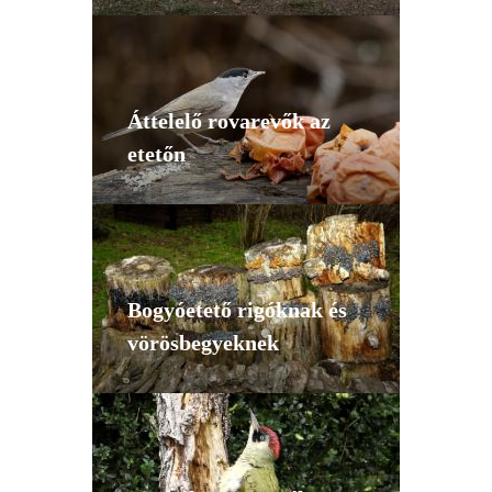
Áttelelő rovarevők az
etetőn
Bogyóetető rigóknak és
vörösbegyeknek