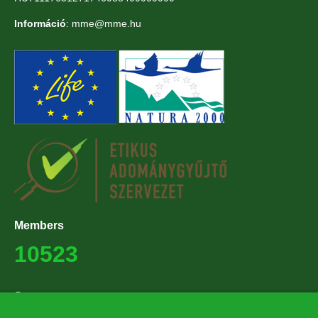
Információ
: mme@mme.hu
Members
10523
Supporters