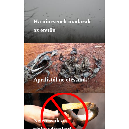
Ha nincsenek madarak
az etetőn
Áprilistól ne etessünk!
Ne etessük a