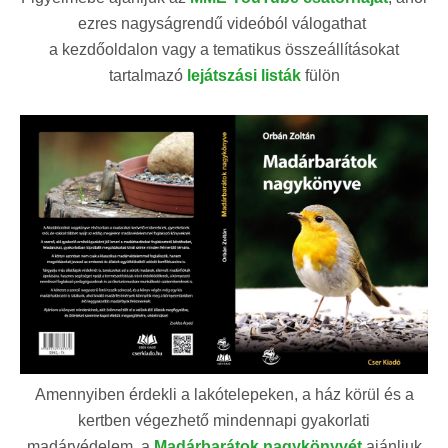
ezres nagyságrendű videóból válogathat
a kezdőoldalon vagy a tematikus összeállításokat
tartalmazó
lejátszási listák
fülön
Amennyiben érdekli a lakótelepeken, a ház körül és a
kertben végezhető mindennapi gyakorlati
madárvédelem, a
Madárbarátok nagykönyvét
ajánljuk