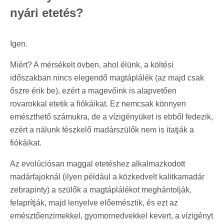
nyári etetés?
Igen.
Miért? A mérsékelt övben, ahol élünk, a költési
időszakban nincs elegendő magtáplálék (az majd csak
őszre érik be), ezért a magevőink is alapvetően
rovarokkal etetik a fiókáikat. Ez nemcsak könnyen
emészthető számukra, de a vízigényüket is ebből fedezik,
ezért a nálunk fészkelő madárszülők nem is itatják a
fiókáikat.
Az evolúciósan maggal etetéshez alkalmazkodott
madárfajoknál (ilyen például a közkedvelt kalitkamadár
zebrapinty) a szülők a magtáplálékot meghántolják,
felaprítják, majd lenyelve előemésztik, és ezt az
emésztőenzimekkel, gyomornedvekkel kevert, a vízigényt