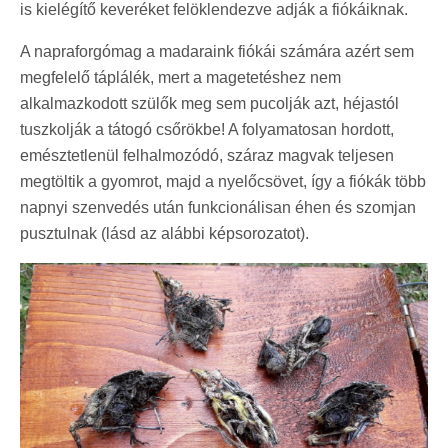
is kielégítő keveréket felöklendezve adják a fiókáiknak.
A napraforgómag a madaraink fiókái számára azért sem
megfelelő táplálék, mert a magetetéshez nem
alkalmazkodott szülők meg sem pucolják azt, héjastól
tuszkolják a tátogó csőrökbe! A folyamatosan hordott,
emésztetlenül felhalmozódó, száraz magvak teljesen
megtöltik a gyomrot, majd a nyelőcsövet, így a fiókák több
napnyi szenvedés után funkcionálisan éhen és szomjan
pusztulnak (lásd az alábbi képsorozatot).