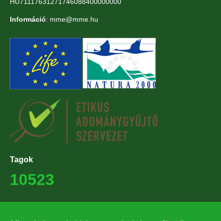
HU71117631271746088400000000
Információ
: mme@mme.hu
Tagok
10523
Támogatók