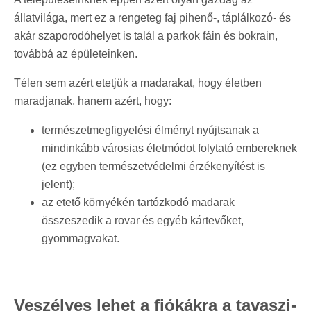
állatvilága, mert ez a rengeteg faj pihenő-, táplálkozó- és
akár szaporodóhelyet is talál a parkok fáin és bokrain,
továbbá az épületeinken.
Télen sem azért etetjük a madarakat, hogy életben
maradjanak, hanem azért, hogy:
természetmegfigyelési élményt nyújtsanak a
mindinkább városias életmódot folytató embereknek
(ez egyben természetvédelmi érzékenyítést is
jelent);
az etető környékén tartózkodó madarak
összeszedik a rovar és egyéb kártevőket,
gyommagvakat.
Veszélyes lehet a fiókákra a tavaszi-