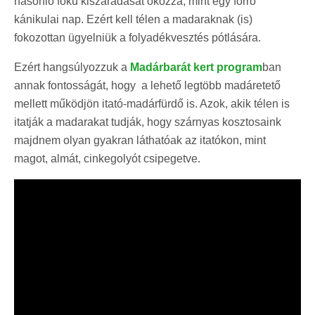
hasonló fokú kiszáradását okozza, mint egy forró
kánikulai nap. Ezért kell télen a madaraknak (is)
fokozottan ügyelniük a folyadékvesztés pótlására.
Ezért hangsúlyozzuk a
Madárbarát kert program
ban
annak fontosságát, hogy a lehető legtöbb madáretető
mellett működjön itató-madárfürdő is. Azok, akik télen is
itatják a madarakat tudják, hogy szárnyas kosztosaink
majdnem olyan gyakran láthatóak az itatókon, mint
magot, almát, cinkegolyót csipegetve.