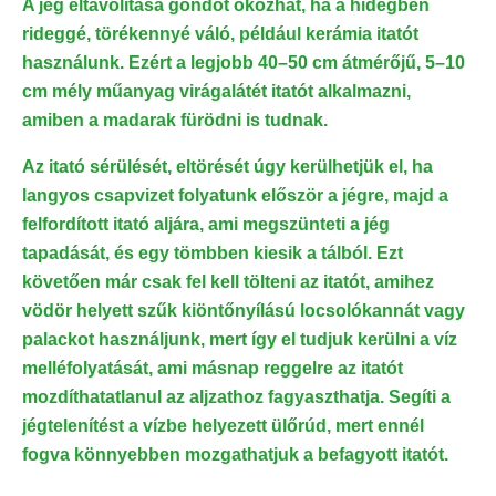
A jég eltávolítása gondot okozhat, ha a hidegben
rideggé, törékennyé váló, például kerámia itatót
használunk. Ezért a legjobb 40–50 cm átmérőjű, 5–10
cm mély műanyag virágalátét itatót alkalmazni,
amiben a madarak fürödni is tudnak.
Az itató sérülését, eltörését úgy kerülhetjük el, ha
langyos csapvizet folyatunk először a jégre, majd a
felfordított itató aljára, ami megszünteti a jég
tapadását, és egy tömbben kiesik a tálból. Ezt
követően már csak fel kell tölteni az itatót, amihez
vödör helyett szűk kiöntőnyílású locsolókannát vagy
palackot használjunk, mert így el tudjuk kerülni a víz
melléfolyatását, ami másnap reggelre az itatót
mozdíthatatlanul az aljzathoz fagyaszthatja. Segíti a
jégtelenítést a vízbe helyezett ülőrúd, mert ennél
fogva könnyebben mozgathatjuk a befagyott itatót.