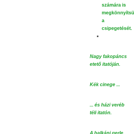
számára is
megkönnyíts
a
csipegetését.
Nagy fakopáncs
etető itatóján.
Kék cinege ...
... és házi veréb
téli itatón.
A balkáni gerle