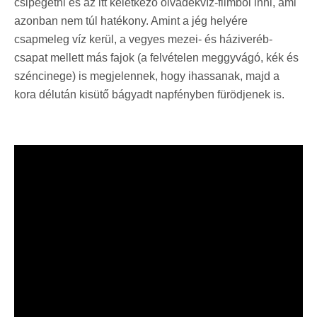
csipegetni és az itt keletkező olvadékvíz-filmből inni, ami
azonban nem túl hatékony. Amint a jég helyére
csapmeleg víz kerül, a vegyes mezei- és háziveréb-
csapat mellett más fajok (a felvételen meggyvágó, kék és
széncinege) is megjelennek, hogy ihassanak, majd a
kora délután kisütő bágyadt napfényben fürödjenek is.