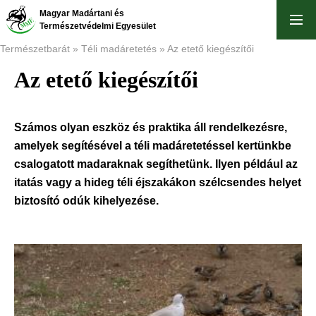
Ugrás
Magyar Madártani és
a
Természetvédelmi Egyesület
tartalomra
Természetbarát
Téli madáretetés
Az etető kiegészítői
Az etető kiegészítői
Morzsa
Számos olyan eszköz és praktika áll rendelkezésre,
amelyek segítésével a téli madáretetéssel kertünkbe
csalogatott madaraknak segíthetünk. Ilyen például az
itatás vagy a hideg téli éjszakákon szélcsendes helyet
biztosító odúk kihelyezése.