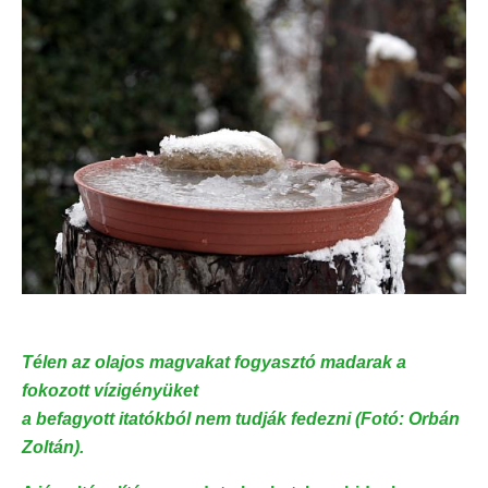
Télen az olajos magvakat fogyasztó madarak a
fokozott vízigényüket
a befagyott itatókból nem tudják fedezni (Fotó: Orbán
Zoltán).