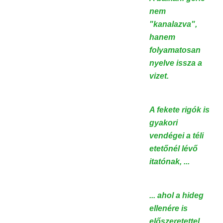
nem
"kanalazva",
hanem
folyamatosan
nyelve issza a
vizet.
A fekete rigók is
gyakori
vendégei a téli
etetőnél lévő
itatónak, ...
... ahol a hideg
ellenére is
előszeretettel