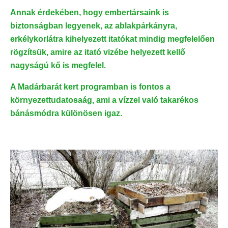
Annak érdekében, hogy embertársaink is
biztonságban legyenek, az ablakpárkányra,
erkélykorlátra kihelyezett itatókat mindig megfelelően
rögzítsük, amire az itató vizébe helyezett kellő
nagyságú kő is megfelel.
A Madárbarát kert programban is fontos a
környezettudatosaág, ami a vízzel való takarékos
bánásmódra különösen igaz.