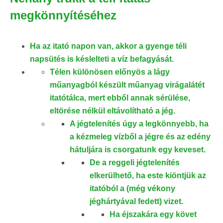
megkönnyítéséhez
Ha az itató napon van, akkor a gyenge téli
napsütés is késlelteti a víz befagyását.
Télen különösen előnyös a lágy
műanyagból készült műanyag virágalátét
itatótálca, mert ebből annak sérülése,
eltörése nélkül eltávolítható a jég.
A jégtelenítés úgy a legkönnyebb, ha
a kézmeleg vízből a jégre és az edény
hátuljára is csorgatunk egy keveset.
De a reggeli jégtelenítés
elkerülhető, ha este kiöntjük az
itatóból a (még vékony
jéghártyával fedett) vizet.
Ha éjszakára egy követ