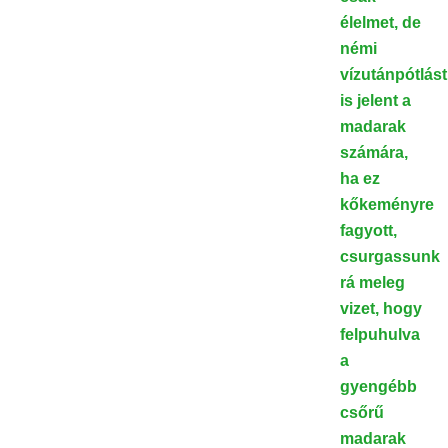
élelmet, de
némi
vízutánpótlást
is jelent a
madarak
számára,
ha ez
kőkeményre
fagyott,
csurgassunk
rá meleg
vizet, hogy
felpuhulva
a
gyengébb
csőrű
madarak