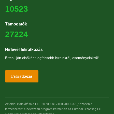
10523
Támogatók
27224
Hírlevél feliratkozás
Értesüljön elsőként legfrissebb híreinkről, eseményeinkről!
Feliratkozás
Az oldal kialakítása a LIFE20 NGO4GD/HU/000037 „Közösen a
természetért” elnevezésű program keretében az Európai Bizottság LIFE