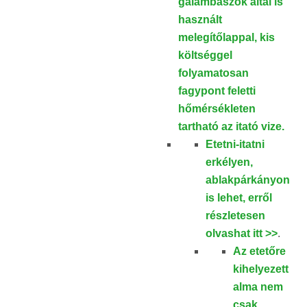
galambászok által is
használt
melegítőlappal, kis
költséggel
folyamatosan
fagypont feletti
hőmérsékleten
tartható az itató vize.
Etetni-itatni
erkélyen,
ablakpárkányon
is lehet, erről
részletesen
olvashat
itt >>
.
Az etetőre
kihelyezett
alma nem
csak