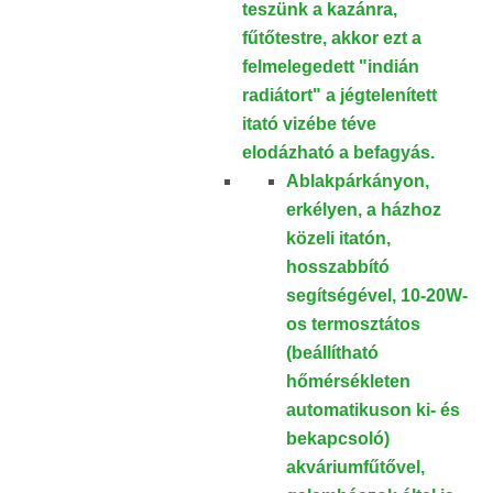
teszünk a kazánra,
fűtőtestre, akkor ezt a
felmelegedett "indián
radiátort" a jégtelenített
itató vizébe téve
elodázható a befagyás.
Ablakpárkányon,
erkélyen, a házhoz
közeli itatón,
hosszabbító
segítségével, 10-20W-
os termosztátos
(beállítható
hőmérsékleten
automatikuson ki- és
bekapcsoló)
akváriumfűtővel,