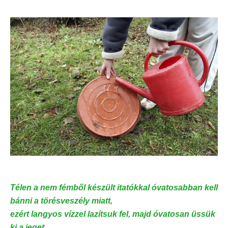
Télen a nem fémből készült itatókkal óvatosabban kell
bánni a törésveszély miatt,
ezért langyos vízzel lazítsuk fel, majd óvatosan üssük
ki a jeget, ...