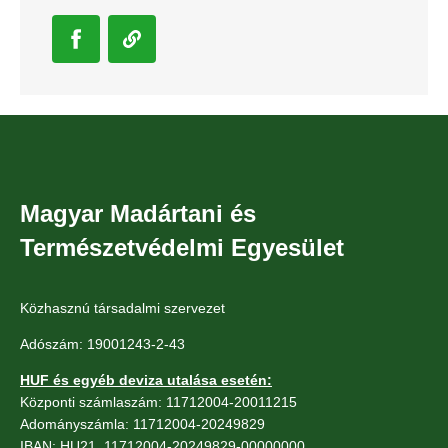
Magyar Madártani és
Természetvédelmi Egyesület
Közhasznú társadalmi szervezet
Adószám: 19001243-2-43
HUF és egyéb deviza utalása esetén:
Központi számlaszám: 11712004-20011215
Adományszámla: 11712004-20249829
IBAN: HU21 11712004-20249829-00000000