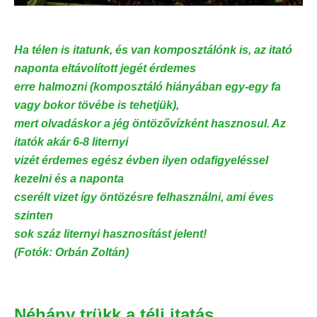
Ha télen is itatunk, és van komposztálónk is, az itató
naponta eltávolított jegét érdemes
erre halmozni (komposztáló hiányában egy-egy fa
vagy bokor tövébe is tehetjük),
mert olvadáskor a jég öntözővízként hasznosul. Az
itatók akár 6-8 liternyi
vizét érdemes egész évben ilyen odafigyeléssel
kezelni és a naponta
cserélt vizet így öntözésre felhasználni, ami éves
szinten
sok száz liternyi hasznosítást jelent!
(Fotók: Orbán Zoltán)
Néhány trükk a téli itatás