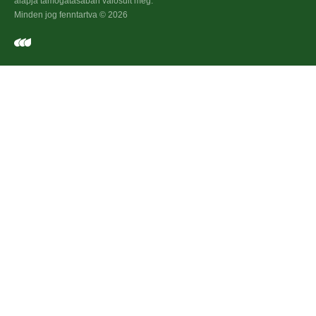
alapja támogatásában valósult meg.
Minden jog fenntartva © 2026