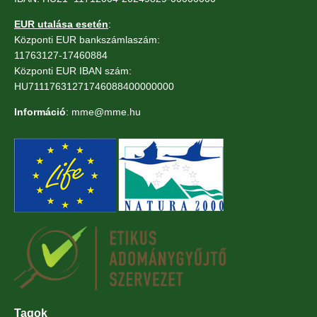
EUR utalása esetén
:
Központi EUR bankszámlaszám:
11763127-17460884
Központi EUR IBAN szám:
HU71117631271746088400000000
Információ
: mme@mme.hu
Tagok