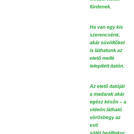
fürdenek.
Ha van egy kis
szerencsénk,
akár süvöltőket
is láthatunk az
etető mellé
telepített itatón.
Az etető itatóját
a madarak akár
egész későn – a
videón látható
vörösbegy az
esti
sötét beálltakor