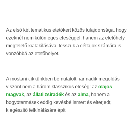
Az első két tematikus etetőkert közös tulajdonsága, hogy
ezeknél nem különleges eleséggel, hanem az etetőhely
megfelelő kialakításával tesszük a célfajok számára is
vonzóbbá az etetőhelyet.
A mostani cikkünkben bemutatott harmadik megoldás
viszont nem a három klasszikus eleség: az
olajos
magvak
, az
állati zsiradék
és az
alma
, hanem a
bogyótermések eddig kevésbé ismert és elterjedt,
kiegészítő felkínálására épít.