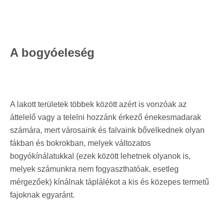
A bogyóeleség
A lakott területek többek között azért is vonzóak az
áttelelő vagy a telelni hozzánk érkező énekesmadarak
számára, mert városaink és falvaink bővelkednek olyan
fákban és bokrokban, melyek változatos
bogyókínálatukkal (ezek között lehetnek olyanok is,
melyek számunkra nem fogyaszthatóak, esetleg
mérgezőek) kínálnak táplálékot a kis és közepes termetű
fajoknak egyaránt.