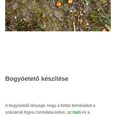
Bogyóetető készítése
A bogyóetető lényege, hogy a fürtös terméseket a
száruknál fogva csomókba kötve, az
itató
és a