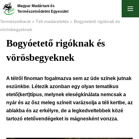
Ugrás
Magyar Madártani és
a
Természetvédelmi Egyesület
tartalomra
Természetbarát
Téli madáretetés
Bogyóetető rigóknak és
vörösbegyeknek
Morzsa
Bogyóetető rigóknak és
vörösbegyeknek
A télről finoman fogalmazva sem az üde színek jutnak
eszünkbe. Létezik azonban egy olyan tematikus
etető(kert)típus, melynek eleségkínálata nemcsak a
nyár és az ősz meleg színeit varázsolja a téli kertbe, az
ablakba és az erkélyre, de a legkedveltebbek közé
tartozó etetővendégeket is mágnesként vonzza.