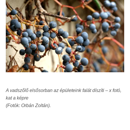
A vadszőlő elsősorban az épületeink falát díszíti – x fotó,
kat a képre
(Fotók: Orbán Zoltán).