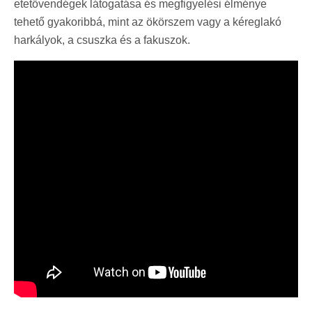
etetővendégek látogatása és megfigyelési élménye
tehető gyakoribbá, mint az ökörszem vagy a kéreglakó
harkályok, a csuszka és a fakuszok.