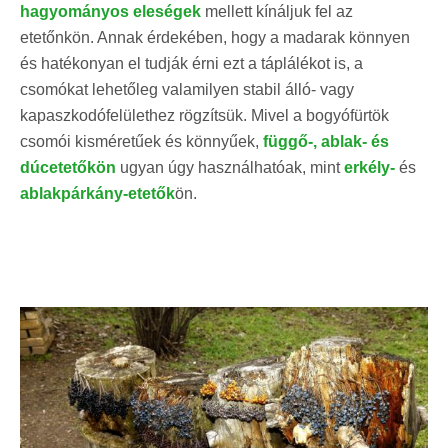
hagyományos eleségek
mellett kínáljuk fel az
etetőnkön. Annak érdekében, hogy a madarak könnyen
és hatékonyan el tudják érni ezt a táplálékot is, a
csomókat lehetőleg valamilyen stabil álló- vagy
kapaszkodófelülethez rögzítsük. Mivel a bogyófürtök
csomói kisméretűek és könnyűek,
függő-, ablak- és
dúcetetőkön
ugyan úgy használhatóak, mint
erkély-
és
ablakpárkány-etetők
ön.