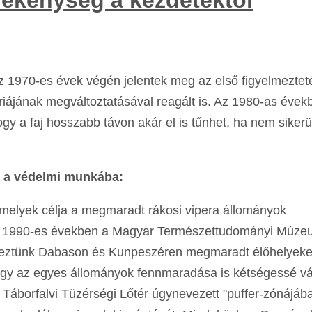
z 1970-es évek végén jelentek meg az első figyelmeztet
iájának megváltoztatásával reagált is. Az 1980-as évek
ogy a faj hosszabb távon akár el is tűnhet, ha nem sikerü
 a védelmi munkába:
melyek célja a megmaradt rákosi vipera állományok
 az 1990-es években a Magyar Természettudományi Múz
veztünk Dabason és Kunpeszéren megmaradt élőhelyeke
gy az egyes állományok fennmaradása is kétségessé vál
áborfalvi Tüzérségi Lőtér úgynevezett "puffer-zónájáb