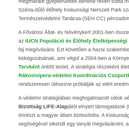
megmaradt gyepterületek bérlése révén tudta 
Széna-dűlő élőhely Kiskunsági Nemzeti Park sz
Természetvédelmi Tanácsa (SEH CC) pénzadomá
A Fővárosi Állat- és Növénykert 2001-ben összeh
az
IUCN Populáció és Élőhely Életképességi
faj megóvására. Ezt követően a hazai szakember
kidolgozásának, ami végül a 2004-ben a Környeze
Terv
ként
öntött testet. A stratégia részeként élet
Rákosivipera-védelmi Koordinációs Csoport
rendszeresen ülésezve próbálják az elért ered
A védelmi stratégiában megfogalmazott célok vé
Bizottság LIFE-Alap
jától elnyert támogatáso
önrészt a magyar állam biztosította. A Kiskun
segítségével sikerült egy tanyát megvásárolni, 