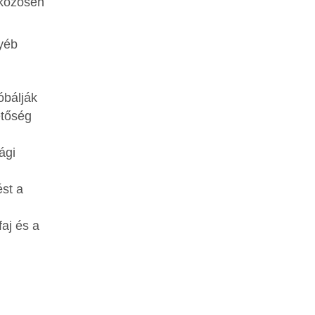
 közösen
gyéb
óbálják
etőség
ági
ést a
aj és a