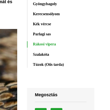
mát és
Gyöngybagoly
Kerecsensólyom
Kék vércse
Parlagi sas
Rákosi vipera
Szalakóta
Túzok (Otis tarda)
Megosztás