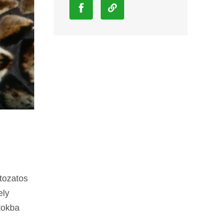
ltozatos
ely
tokba