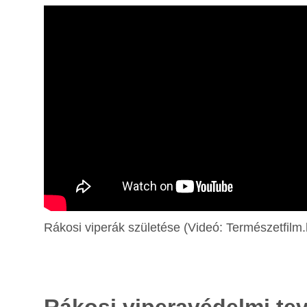
Rákosi viperák születése (Videó: Természetfilm
Rákosi viperavédelmi te