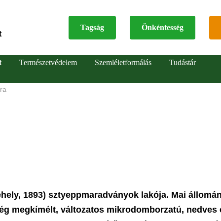
Tagság
Önkéntesség
t
Top
t
Természetvédelem
Szemléletformálás
Tudástár
menu
ra
ely, 1893) sztyeppmaradványok lakója. Mai állomán
ég megkímélt, változatos mikrodomborzatú, nedves 