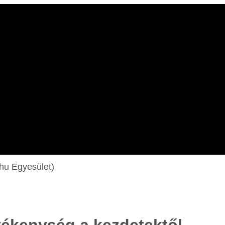
.hu Egyesület)
vékenység a kezdetektől