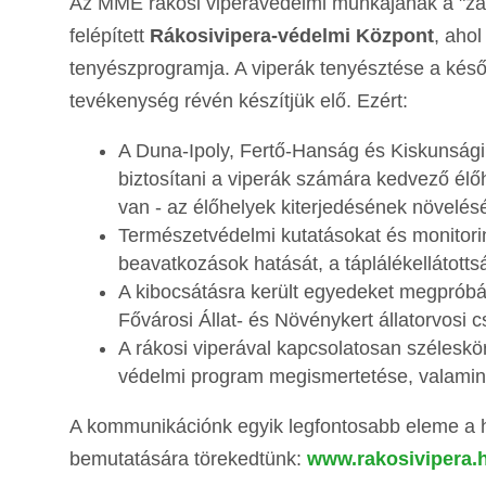
Az MME rákosi viperavédelmi munkájának a "zás
felépített
Rákosivipera-védelmi Központ
, ahol
tenyészprogramja. A viperák tenyésztése a későb
tevékenység révén készítjük elő. Ezért:
A Duna-Ipoly, Fertő-Hanság és Kiskunság
biztosítani a viperák számára kedvező élőhel
van - az élőhelyek kiterjedésének növelés
Természetvédelmi kutatásokat és monitori
beavatkozások hatását, a táplálékellátottsá
A kibocsátásra került egyedeket megpróbál
Fővárosi Állat- és Növénykert állatorvosi c
A rákosi viperával kapcsolatosan széleskö
védelmi program megismertetése, valamint 
A kommunikációnk egyik legfontosabb eleme a h
bemutatására törekedtünk:
www.rakosivipera.