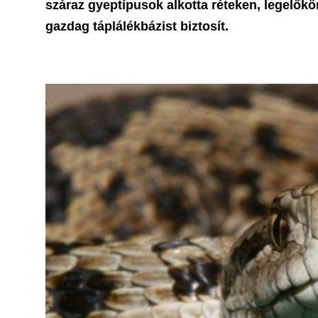
száraz gyeptípusok alkotta réteken, legelőkö
gazdag táplálékbázist biztosít.