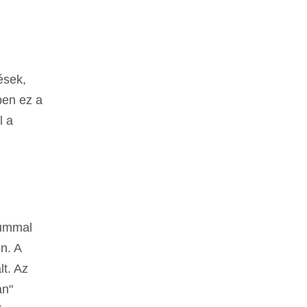
ések,
ben ez a
l a
eummal
n. A
t. Az
an"