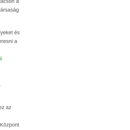
dacson a
Társaság
lyeket és
resni a
i
.
i
ez az
i Központ