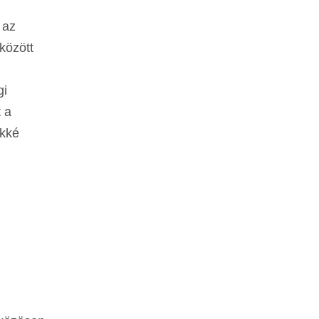
 az
között
gi
 a
ekké