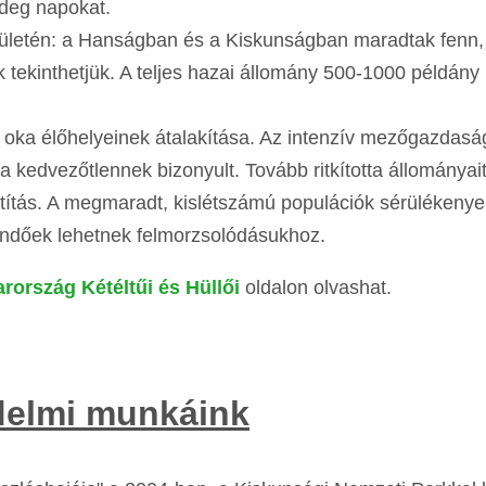
hideg napokat.
erületén: a Hanságban és a Kiskunságban maradtak fenn,
 tekinthetjük. A teljes hazai állomány 500-1000 példány 
 oka élőhelyeinek átalakítása. Az intenzív mezőgazdasá
 kedvezőtlennek bizonyult. Tovább ritkította állományait
títás. A megmaradt, kislétszámú populációk sérülékeny
egendőek lehetnek felmorzsolódásukhoz.
rország Kétéltűi és Hüllői
oldalon olvashat.
édelmi munkáink