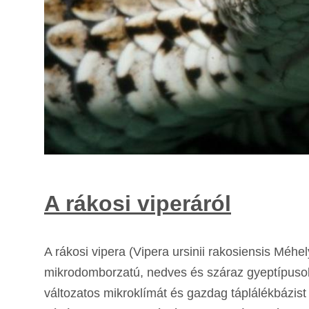
A rákosi viperáról
A rákosi vipera (Vipera ursinii rakosiensis Méh
mikrodomborzatú, nedves és száraz gyeptípusok 
változatos mikroklímát és gazdag táplálékbázist