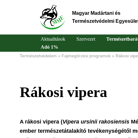
Ugrás
a
Magyar Madártani és
tartalomra
Természetvédelmi Egyesüle
Aktualitások
Szervezet
Természetbará
Adó 1%
Main
Természetvédelem
Fajmegőrzési programok
Rákosi vipe
Morzsa
navigation
Rákosi vipera
A rákosi vipera (
Vipera ursinii rakosiensis
Méh
ember természetátalakító tevékenységétől m