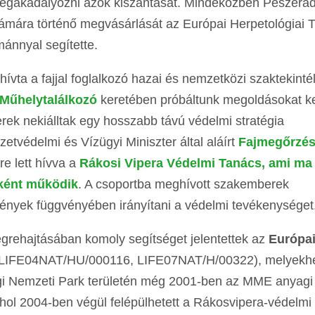
megakadályozni azok kiszántását. Mindeközben Peszéra
ámára történő megvásárlását az Európai Herpetológiai 
nnyal segítette.
ívta a fajjal foglalkozó hazai és nemzetközi szaktekinté
 Műhelytalálkozó
keretében próbáltunk megoldásokat ke
ek nekiálltak egy hosszabb távú védelmi stratégia
tvédelmi és Vízügyi Miniszter által aláírt
Fajmegőrzés
re lett hívva a
Rákosi Vipera Védelmi Tanács, ami ma
ként működik
. A csoportba meghívott szakemberek
mények függvényében irányítani a védelmi tevékenységet
grehajtásában komoly segítséget jelentettek az
Európa
k (LIFE04NAT/HU/000116, LIFE07NAT/H/00322), melyekh
sági Nemzeti Park területén még 2001-ben az MME anyagi
ahol 2004-ben végül felépülhetett a Rákosvipera-védelm