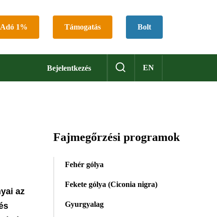
Adó 1%
Támogatás
Bolt
EN
Bejelentkezés
Fajmegőrzési programok
Fehér gólya
Fekete gólya (Ciconia nigra)
yai az
Gyurgyalag
és