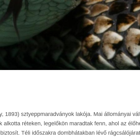
ely, 1893) sztyeppmaradványok lakója. Mai állományai vá
alkotta réteken, legelőkön maradtak fenn, ahol az élőh
 biztosít. Téli időszakra dombhátakban lévő rágcsálójára