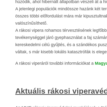
húzódik, ahol hibernált állapotban vészeli át a 
A jelenlegi populációk mindössze hazánk két t
összes többi előfordulást mára már kipusztultnak
valószínűsíthető.
A rákosi vipera rohamos térvesztésének legfőbb
tevékenységgel járó gyephasználat a faj számára
kereskedelmi célú gyűjtés, és a szándékos pusz
váltak, s már kisebb lokális katasztrófák is el
A rákosi viperáról további információkat a
Magya
Aktuális rákosi viperav