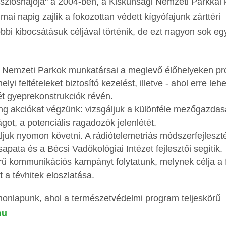
zlóshajója" a 2004-ben, a Kiskunsági Nemzeti Parkkal
 mai napig zajlik a fokozottan védett kígyófajunk zárttéri
bi kibocsátásuk céljával történik, de ezt nagyon sok e
i Nemzeti Parkok munkatársai a meglevő élőhelyeken pr
yi feltételeket biztosító kezelést, illetve - ahol erre leh
ét gyeprekonstrukciók révén.
ng akciókat végzünk: vizsgáljuk a különféle mezőgazdas
got, a potenciális ragadozók jelenlétét.
juk nyomon követni. A rádiótelemetriás módszerfejleszt
sapata és a Bécsi Vadökológiai Intézet fejlesztői segítik.
rű kommunikációs kampányt folytatunk, melynek célja a f
a tévhitek eloszlatása.
onlapunk, ahol a természetvédelmi program teljeskörű
hu