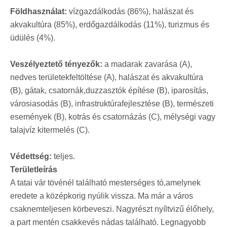
Földhasználat:
vízgazdálkodás (86%), halászat és
akvakultúra (85%), erdőgazdálkodás (11%), turizmus és
üdülés (4%).
Veszélyeztető tényezők:
a madarak zavarása (A),
nedves területekfeltöltése (A), halászat és akvakultúra
(B), gátak, csatornák,duzzasztók építése (B), iparosítás,
városiasodás (B), infrastruktúrafejlesztése (B), természeti
események (B), kotrás és csatornázás (C), mélységi vagy
talajvíz kitermelés (C).
Védettség:
teljes.
Területleírás
A tatai vár tövénél található mesterséges tó,amelynek
eredete a középkorig nyúlik vissza. Ma már a város
csaknemteljesen körbeveszi. Nagyrészt nyíltvizű élőhely,
a part mentén csakkevés nádas található. Legnagyobb