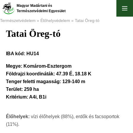
Ugrás
Magyar Madártani és
a
Természetvédelmi Egyesület
tartalomra
Természetvédelem
Élőhelyvédelem
Tatai Öreg-tó
Tatai Öreg-tó
Morzsa
IBA kód:
HU14
Megye:
Komárom-Esztergom
Földrajzi koordináták:
47.39 É, 18.18 K
Tenger feletti magasság:
129-140 m
Terület:
259 ha
Kritérium:
A4i, B1i
Élőhelyek:
vízi élőhelyek (88%), erdők és facsoportok
(11%).