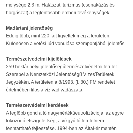
mélysége 2,3 m. Halászat, turizmus (csónakázás és
horgászat) a legfontosabb emberi tevékenységek.
Madártani jelentőség
Eddig több, mint 220 fajt figyeltek meg a területen.
Különösen a vetési lúd vonulása szempontjából jelentős.
Természetvédelmi kijelölések
259 hektár helyi jelentőségűtermészetvédelmi terület.
Szerepel a Nemzetközi Jelentőségű VizesTerületek
Jegyzékén. A területen a 8/1993. (I. 30.) FM rendelet
értelmében tilos a vízivad vadászata.
Természetvédelmi kérdések
A legfőbb gond a tó nagymértékűeutrofizációja, az egyre
fokozódó elszigeteltség, a vízgyűjtő területnem
fenntartható fejlesztése. 1994-ben az Által-ér mentén