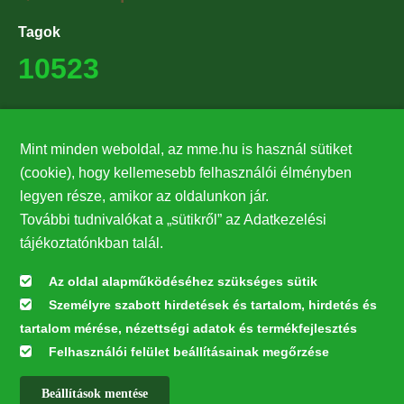
Tagok
10523
Támogatók
Mint minden weboldal, az mme.hu is használ sütiket
27224
(cookie), hogy kellemesebb felhasználói élményben
legyen része, amikor az oldalunkon jár.
Hírlevél feliratkozás
További tudnivalókat a „sütikről” az Adatkezelési
Értesüljön elsőként legfrissebb híreinkről, eseményeinkről!
tájékoztatónkban talál.
Az oldal alapműködéséhez szükséges sütik
Személyre szabott hirdetések és tartalom, hirdetés és
Feliratkozás
tartalom mérése, nézettségi adatok és termékfejlesztés
Felhasználói felület beállításainak megőrzése
Beállítások mentése