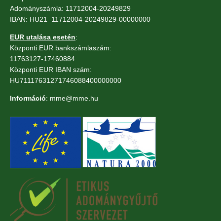
Adományszámla: 11712004-20249829
IBAN: HU21 11712004-20249829-00000000
EUR utalása esetén
:
Központi EUR bankszámlaszám:
11763127-17460884
Központi EUR IBAN szám:
HU71117631271746088400000000
Információ
: mme@mme.hu