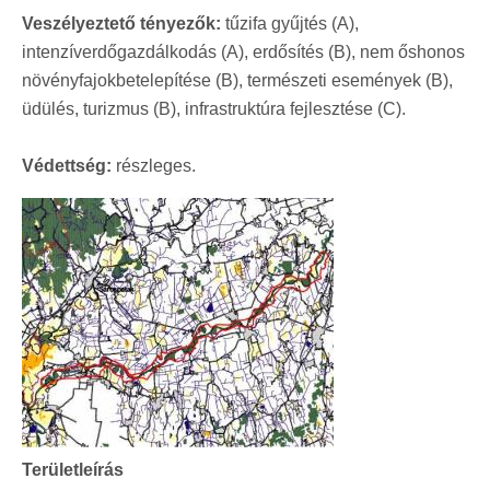
Veszélyeztető tényezők:
tűzifa gyűjtés (A),
intenzíverdőgazdálkodás (A), erdősítés (B), nem őshonos
növényfajokbetelepítése (B), természeti események (B),
üdülés, turizmus (B), infrastruktúra fejlesztése (C).
Védettség:
részleges.
Területleírás