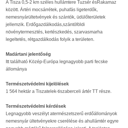
A Tisza 0,5-2 km széles hullámtere Tuzsér ésRakamaz
között. Ártéri mocsárrétek, puhafás ligeterdők,
nemesnyárültetvények és szántók, üdülőterületek
jellemzik. Erdőgazdálkodás,szántóföldi
növénytermesztés, kertészkedés, szarvasmarha
legeltetés, rétgazdálkodás folyik a területen.
Madártani jelentőség
Itt található Közép-Európa legnagyobb parti fecske
állománya
Természetvédelmi kijelölések
1 564 hektár a Tiszatelek-tiszaberceli ártér TT része.
Természetvédelmi kérdések
Legnagyobb veszélyt atermészetszerű erdőállományok
nemesnyár ültetvényekre cserélése és ahullámtér egyre