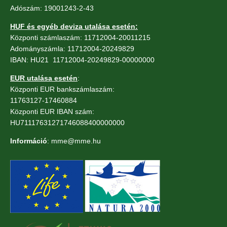
Adószám: 19001243-2-43
HUF és egyéb deviza utalása esetén:
Központi számlaszám: 11712004-20011215
Adományszámla: 11712004-20249829
IBAN: HU21 11712004-20249829-00000000
EUR utalása esetén
:
Központi EUR bankszámlaszám:
11763127-17460884
Központi EUR IBAN szám:
HU71117631271746088400000000
Információ
: mme@mme.hu