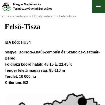
Ugrás
Magyar Madártani és
a
Természetvédelmi Egyesület
tartalomra
Természetvédelem
Élőhelyvédelem
Felső-Tisza
Felső-Tisza
Morzsa
IBA kód:
HU34
Megye:
Borsod-Abaúj-Zemplén és Szabolcs-Szatmár-
Bereg
Földrajzi koordináták:
48.15 É, 21.45 K
Tenger feletti magasság:
95-110 m
Terület:
10 000 ha
Kritérium:
B2