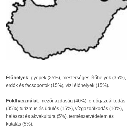
Élőhelyek:
gyepek (35%), mesterséges élőhelyek (35%),
erdők és facsoportok (15%), vízi élőhelyek (15%).
Földhasználat:
mezőgazdaság (40%), erdőgazdálkodás
(35%),turizmus és üdülés (15%), vízgazdálkodás (10%),
halászat és akvakultúra (5%), természetvédelem és
kutatás (5%).