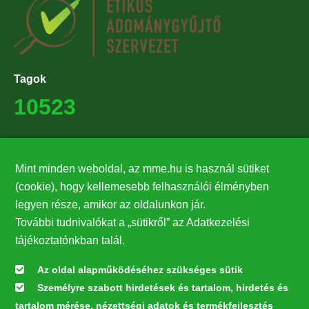
Tagok
10523
Támogatók
Mint minden weboldal, az mme.hu is használ sütiket
27224
(cookie), hogy kellemesebb felhasználói élményben
legyen része, amikor az oldalunkon jár.
Hírlevél feliratkozás
További tudnivalókat a „sütikről” az Adatkezelési
Értesüljön elsőként legfrissebb híreinkről, eseményeinkről!
tájékoztatónkban talál.
Az oldal alapműködéséhez szükséges sütik
Személyre szabott hirdetések és tartalom, hirdetés és
Feliratkozás
tartalom mérése, nézettségi adatok és termékfejlesztés