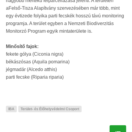
nagyobb mértékű felparcellázása jelenti. A területen
aFelső-Tisza Alapítvány szervezésében már több, mint
egy évtizede folyika parti fecskék hosszú távú monitoring
programja. A terület egyben a Nemzeti Biodiverzitás
Monitorzó Program egyik mintaterülete is.
Minősítő fajok:
fekete gólya (Ciconia nigra)
békászósas (Aquila pomarina)
jégmadár (Alcedo atthis)
parti fecske (Riparia riparia)
IBA
Terület- és Élőhelyvédelmi Csoport