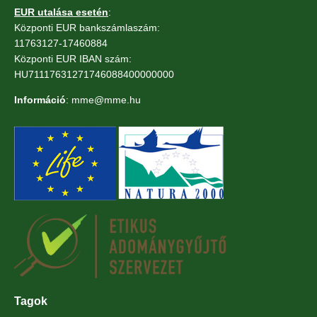
EUR utalása esetén
:
Központi EUR bankszámlaszám:
11763127-17460884
Központi EUR IBAN szám:
HU71117631271746088400000000
Információ
: mme@mme.hu
Tagok