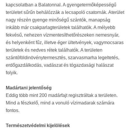
kapcsolatban a Balatonnal. A gyengetermőképességű
területet sűrűn behálózzák a lecsapoló csatornák. Aterület
nagy részén gyenge minőségű szántók, manapság
inkább már csakparlagterületek találhatók. A mélyebb
fekvésű, nehezen vízmentesíthetőrészeken nemesnyár,
és helyenként fűz, illetve éger ültetvények, vagymocsaras
területek és nedves rétek találhatók. A területen
szántóföldinövénytermesztés, szarvasmarha legeltetés,
erdőgazdálkodás, vadászat és tógazdasági halászat
folyik.
Madártani jelentőség
Eddig több mint 200 madárfajt regisztráltak a területen.
Mind a fészkelő, mind a vonuló vízimadarak számára
fontos.
Természetvédelmi kijelölések