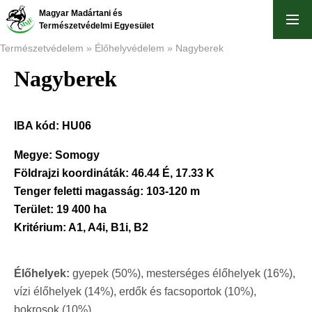
Ugrás
Magyar Madártani és
a
Természetvédelmi Egyesület
tartalomra
Természetvédelem
Élőhelyvédelem
Nagyberek
Nagyberek
Morzsa
IBA kód:
HU06
Megye:
Somogy
Földrajzi koordináták:
46.44 É, 17.33 K
Tenger feletti magasság:
103-120 m
Terület:
19 400 ha
Kritérium:
A1, A4i, B1i, B2
Élőhelyek:
gyepek (50%), mesterséges élőhelyek (16%),
vízi élőhelyek (14%), erdők és facsoportok (10%),
bokrosok (10%).