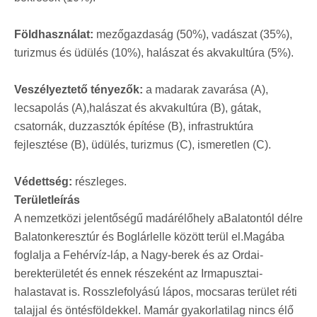
Földhasználat:
mezőgazdaság (50%), vadászat (35%),
turizmus és üdülés (10%), halászat és akvakultúra (5%).
Veszélyeztető tényezők:
a madarak zavarása (A),
lecsapolás (A),halászat és akvakultúra (B), gátak,
csatornák, duzzasztók építése (B), infrastruktúra
fejlesztése (B), üdülés, turizmus (C), ismeretlen (C).
Védettség:
részleges.
Területleírás
A nemzetközi jelentőségű madárélőhely aBalatontól délre
Balatonkeresztúr és Boglárlelle között terül el.Magába
foglalja a Fehérvíz-láp, a Nagy-berek és az Ordai-
berekterületét és ennek részeként az Irmapusztai-
halastavat is. Rosszlefolyású lápos, mocsaras terület réti
talajjal és öntésföldekkel. Mamár gyakorlatilag nincs élő