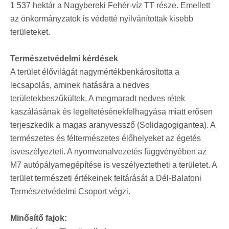
1 537 hektár a Nagybereki Fehér-víz TT része. Emellett
az önkormányzatok is védetté nyilvánítottak kisebb
területeket.
Természetvédelmi kérdések
A terület élővilágát nagymértékbenkárosította a
lecsapolás, aminek hatására a nedves
területekbeszűkültek. A megmaradt nedves rétek
kaszálásának és legeltetésénekfelhagyása miatt erősen
terjeszkedik a magas aranyvessző (Solidagogigantea). A
természetes és féltermészetes élőhelyeket az égetés
isveszélyezteti. A nyomvonalvezetés függvényében az
M7 autópályamegépítése is veszélyeztetheti a területet. A
terület természeti értékeinek feltárását a Dél-Balatoni
Természetvédelmi Csoport végzi.
Minősítő fajok: