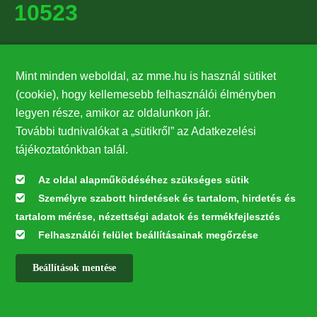
10523
Támogatók
Mint minden weboldal, az mme.hu is használ sütiket
27224
(cookie), hogy kellemesebb felhasználói élményben
legyen része, amikor az oldalunkon jár.
Hírlevél feliratkozás
További tudnivalókat a „sütikről” az Adatkezelési
Értesüljön elsőként legfrissebb híreinkről, eseményeinkről!
tájékoztatónkban talál.
Az oldal alapműködéséhez szükséges sütik
Személyre szabott hirdetések és tartalom, hirdetés és
Feliratkozás
tartalom mérése, nézettségi adatok és termékfejlesztés
Felhasználói felület beállításainak megőrzése
Beállítások mentése
Az oldal kialakítása a LIFE20 NGO4GD/HU/000037 „Közösen a
természetért” elnevezésű program keretében az Európai Bizottság LIFE
alapja támogatásában valósult meg.
✕