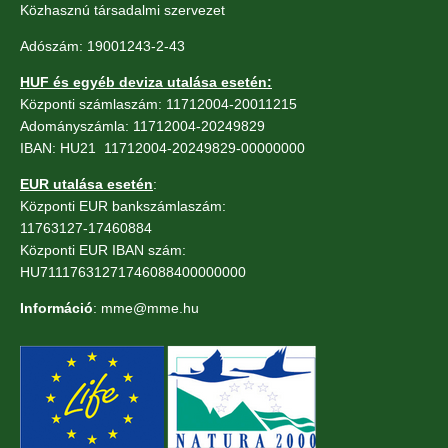
Közhasznú társadalmi szervezet
Adószám: 19001243-2-43
HUF és egyéb deviza utalása esetén:
Központi számlaszám: 11712004-20011215
Adományszámla: 11712004-20249829
IBAN: HU21 11712004-20249829-00000000
EUR utalása esetén
:
Központi EUR bankszámlaszám:
11763127-17460884
Központi EUR IBAN szám:
HU71117631271746088400000000
Információ
: mme@mme.hu