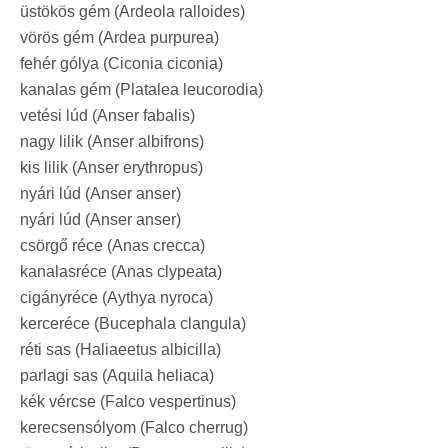
üstökös gém (Ardeola ralloides)
vörös gém (Ardea purpurea)
fehér gólya (Ciconia ciconia)
kanalas gém (Platalea leucorodia)
vetési lúd (Anser fabalis)
nagy lilik (Anser albifrons)
kis lilik (Anser erythropus)
nyári lúd (Anser anser)
nyári lúd (Anser anser)
csörgő réce (Anas crecca)
kanalasréce (Anas clypeata)
cigányréce (Aythya nyroca)
kerceréce (Bucephala clangula)
réti sas (Haliaeetus albicilla)
parlagi sas (Aquila heliaca)
kék vércse (Falco vespertinus)
kerecsensólyom (Falco cherrug)