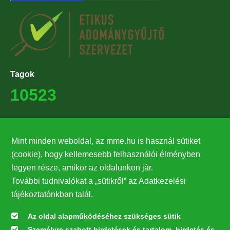
Tagok
10523
Támogatók
Mint minden weboldal, az mme.hu is használ sütiket
27224
(cookie), hogy kellemesebb felhasználói élményben
legyen része, amikor az oldalunkon jár.
Hírlevél feliratkozás
További tudnivalókat a „sütikről” az Adatkezelési
Értesüljön elsőként legfrissebb híreinkről, eseményeinkről!
tájékoztatónkban talál.
Az oldal alapműködéséhez szükséges sütik
Személyre szabott hirdetések és tartalom, hirdetés és