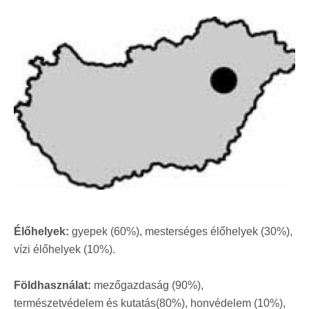
Élőhelyek:
gyepek (60%), mesterséges élőhelyek (30%),
vízi élőhelyek (10%).
Földhasználat:
mezőgazdaság (90%),
természetvédelem és kutatás(80%), honvédelem (10%),