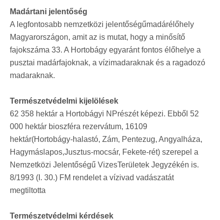
Madártani jelentőség
A legfontosabb nemzetközi jelentőségűmadárélőhely
Magyarországon, amit az is mutat, hogy a minősítő
fajokszáma 33. A Hortobágy egyaránt fontos élőhelye a
pusztai madárfajoknak, a vízimadaraknak és a ragadozó
madaraknak.
Természetvédelmi kijelölések
62 358 hektár a Hortobágyi NPrészét képezi. Ebből 52
000 hektár bioszféra rezervátum, 16109
hektár(Hortobágy-halastó, Zám, Pentezug, Angyalháza,
Hagymáslapos,Jusztus-mocsár, Fekete-rét) szerepel a
Nemzetközi Jelentőségű VizesTerületek Jegyzékén is.
8/1993 (I. 30.) FM rendelet a vízivad vadászatát
megtiltotta
Természetvédelmi kérdések