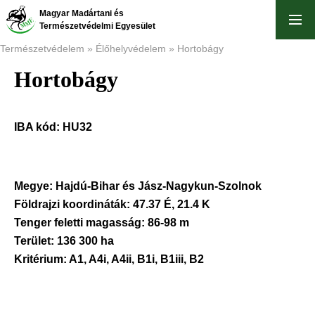
Ugrás
Magyar Madártani és
a
Természetvédelmi Egyesület
tartalomra
Természetvédelem
Élőhelyvédelem
Hortobágy
Hortobágy
Morzsa
IBA kód:
HU32
Megye:
Hajdú-Bihar és Jász-Nagykun-Szolnok
Földrajzi koordináták:
47.37 É, 21.4 K
Tenger feletti magasság:
86-98 m
Terület:
136 300 ha
Kritérium:
A1, A4i, A4ii, B1i, B1iii, B2