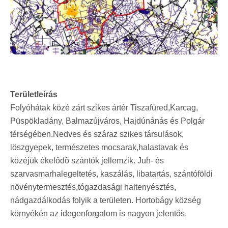
Területleírás
Folyóhátak közé zárt szikes ártér Tiszafüred,Karcag,
Püspökladány, Balmazújváros, Hajdúnánás és Polgár
térségében.Nedves és száraz szikes társulások,
löszgyepek, természetes mocsarak,halastavak és
közéjük ékelődő szántók jellemzik. Juh- és
szarvasmarhalegeltetés, kaszálás, libatartás, szántóföldi
növénytermesztés,tógazdasági haltenyésztés,
nádgazdálkodás folyik a területen. Hortobágy község
környékén az idegenforgalom is nagyon jelentős.