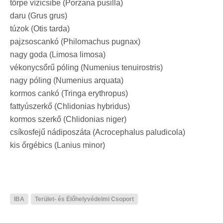
törpe vízicsibe (Porzana pusilla)
daru (Grus grus)
túzok (Otis tarda)
pajzsoscankó (Philomachus pugnax)
nagy goda (Limosa limosa)
vékonycsőrű póling (Numenius tenuirostris)
nagy póling (Numenius arquata)
kormos cankó (Tringa erythropus)
fattyúszerkő (Chlidonias hybridus)
kormos szerkő (Chlidonias niger)
csíkosfejű nádiposzáta (Acrocephalus paludicola)
kis őrgébics (Lanius minor)
IBA
Terület- és Élőhelyvédelmi Csoport