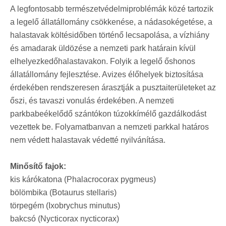
A legfontosabb természetvédelmiproblémák közé tartozik
a legelő állatállomány csökkenése, a nádasokégetése, a
halastavak költésidőben történő lecsapolása, a vízhiány
és amadarak üldözése a nemzeti park határain kívül
elhelyezkedőhalastavakon. Folyik a legelő őshonos
állatállomány fejlesztése. Avizes élőhelyek biztosítása
érdekében rendszeresen árasztják a pusztaiterületeket az
őszi, és tavaszi vonulás érdekében. A nemzeti
parkbabeékelődő szántókon túzokkímélő gazdálkodást
vezettek be. Folyamatbanvan a nemzeti parkkal határos
nem védett halastavak védetté nyilvánítása.
Minősítő fajok:
kis kárókatona (Phalacrocorax pygmeus)
bölömbika (Botaurus stellaris)
törpegém (Ixobrychus minutus)
bakcsó (Nycticorax nycticorax)