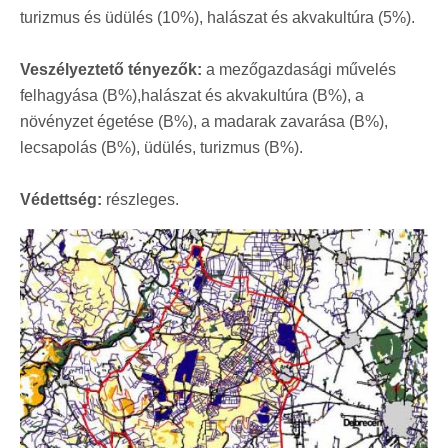
turizmus és üdülés (10%), halászat és akvakultúra (5%).
Veszélyeztető tényezők:
a mezőgazdasági művelés
felhagyása (B%),halászat és akvakultúra (B%), a
növényzet égetése (B%), a madarak zavarása (B%),
lecsapolás (B%), üdülés, turizmus (B%).
Védettség:
részleges.