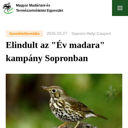
Ugrás
Magyar Madártani és
a
Természetvédelmi Egyesület
tartalomra
2026.03.27
Soproni Helyi Csoport
Szemléletformálás
Elindult az "Év madara"
kampány Sopronban