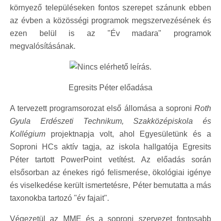
környező településeken fontos szerepet szánunk ebben
az évben a közösségi programok megszervezésének és
ezen belül is az "Év madara" programok
megvalósításának.
Egresits Péter előadása
A tervezett programsorozat első állomása a soproni
Roth
Gyula Erdészeti Technikum, Szakközépiskola és
Kollégium
projektnapja volt, ahol Egyesületünk és a
Soproni HCs aktív tagja, az iskola hallgatója Egresits
Péter tartott PowerPoint vetítést. Az előadás során
elsősorban az énekes rigó felismerése, ökológiai igénye
és viselkedése került ismertetésre, Péter bemutatta a más
taxonokba tartozó "év fajait".
Végezetül az MME és a soproni szervezet fontosabb