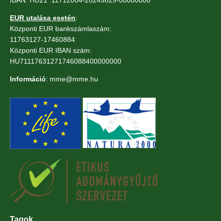
EUR utalása esetén
:
Központi EUR bankszámlaszám:
11763127-17460884
Központi EUR IBAN szám:
HU71117631271746088400000000
Információ
: mme@mme.hu
Tagok