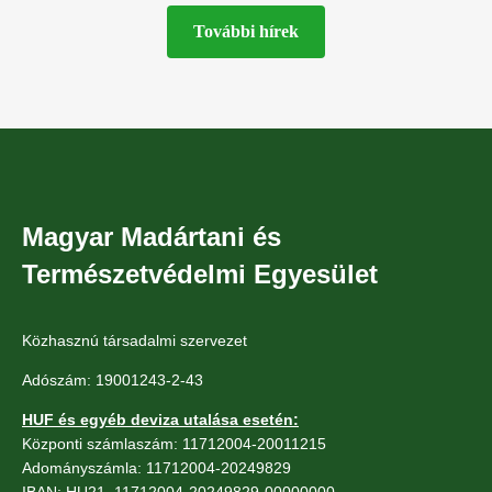
További hírek
Magyar Madártani és
Természetvédelmi Egyesület
Közhasznú társadalmi szervezet
Adószám: 19001243-2-43
HUF és egyéb deviza utalása esetén:
Központi számlaszám: 11712004-20011215
Adományszámla: 11712004-20249829
IBAN: HU21 11712004-20249829-00000000