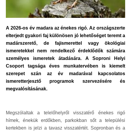
A 2026-os év madara az énekes rigó. Az országszerte
elterjedt gyakori faj különösen jó lehetőséget teremt a
madárszerető, de fajismerettel vagy ökológiai
ismeretekkel nem rendelkező érdeklődők számára
személyes ismeretek átadására. A Soproni Helyi
Csoport tagsága éves munkatervében is kiemelt
szerepet szán az év madarával kapcsolatos
ismeretterjesztő programok szervezésére és
megvalósításának.
Megszólaltak a telelőhelyről visszatérő énekes rigó
hímek, énekük erdőkben, parkokban sőt a települési
kertekben is jelzi a tavasz visszatértét. Sopronban és a