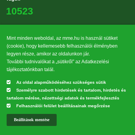
10523
Támogatók
Mint minden weboldal, az mme.hu is használ sütiket
27224
(cookie), hogy kellemesebb felhasználói élményben
legyen része, amikor az oldalunkon jár.
Hírlevél feliratkozás
További tudnivalókat a „sütikről” az Adatkezelési
Értesüljön elsőként legfrissebb híreinkről, eseményeinkről!
tájékoztatónkban talál.
Az oldal alapműködéséhez szükséges sütik
Személyre szabott hirdetések és tartalom, hirdetés és
Feliratkozás
tartalom mérése, nézettségi adatok és termékfejlesztés
Felhasználói felület beállításainak megőrzése
Beállítások mentése
Az oldal kialakítása a LIFE20 NGO4GD/HU/000037 „Közösen a
természetért” elnevezésű program keretében az Európai Bizottság LIFE