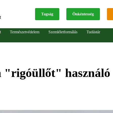
Tagság
Önkéntesség
t
Top
t
Természetvédelem
Szemléletformálás
Tudástár
menu
 "rigóüllőt" használó