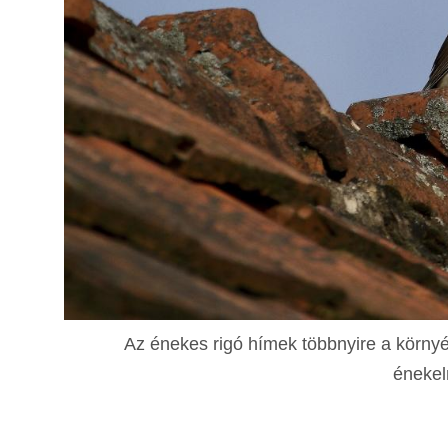
Az énekes rigó hímek többnyire a környé
énekel