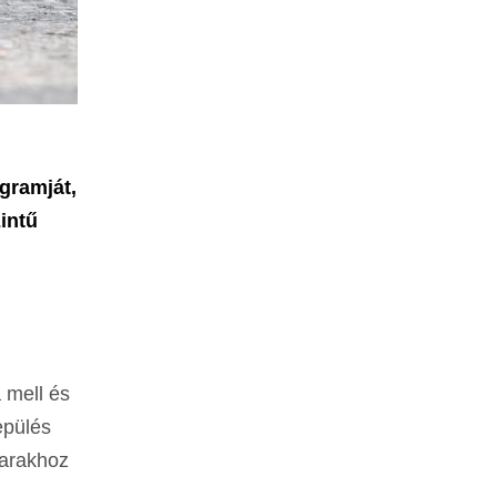
gramját,
intű
a mell és
epülés
darakhoz