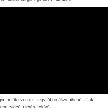
figyelhetők ezen az – egy lábon állva pihenő – fiatal
igón (videó: Orbán Zoltán)