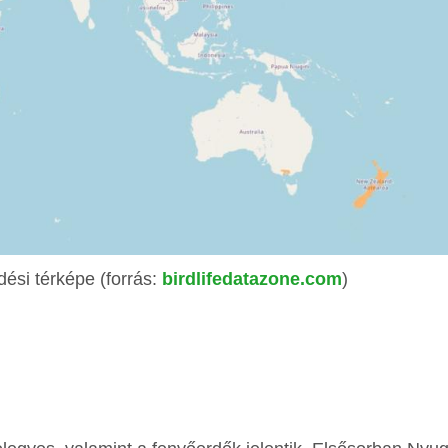
dési térképe (forrás:
birdlifedatazone.com
)