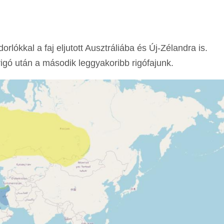
lókkal a faj eljutott Ausztráliába és Új-Zélandra is.
rigó után a második leggyakoribb rigófajunk.