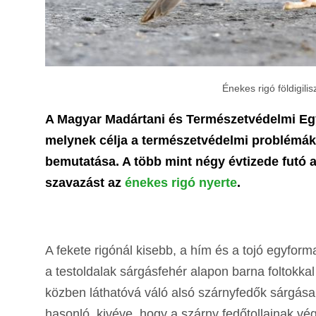
Énekes rigó földigili
A Magyar Madártani és Természetvédelmi Egy
melynek célja a természetvédelmi problémákk
bemutatása. A több mint négy évtizede futó a
szavazást az
énekes rigó nyerte
.
A fekete rigónál kisebb, a hím és a tojó egyforma
a testoldalak sárgásfehér alapon barna foltokkal 
közben láthatóvá váló alsó szárnyfedők sárgása
hasonló, kivéve, hogy a szárny fedőtollainak vég