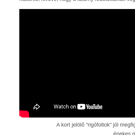
A kort jelölő "rigófoltok" jól meg
énekes r