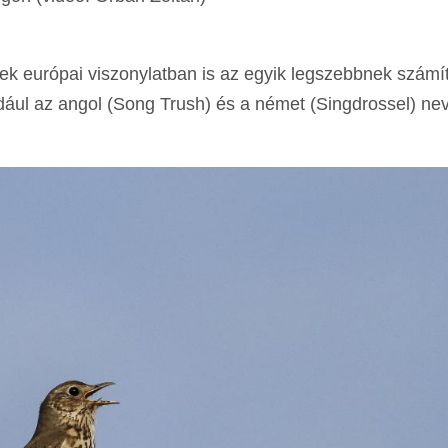
mek európai viszonylatban is az egyik legszebbnek számí
ldául az angol (Song Trush) és a német (Singdrossel) nev