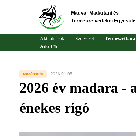
Ugrás
a
Magyar Madártani és
tartalomra
Természetvédelmi Egyesüle
Aktualitások
Szervezet
Természetbará
Adó 1%
Main
navigation
2026.01.05
Madárbarát
2026 év madara - a
énekes rigó