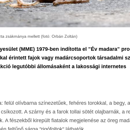
szta zsákmánya mellett (fotó: Orbán Zoltán)
esület (MME) 1979-ben indította el "Év madara" pro
al érintett fajok vagy madárcsoportok társadalmi sz
kció legutóbbi állomásaként a lakossági internetes
: felül olívbarna színezetűek, fehéres torokkal, a begy, 
csíkozott. A szárny és a farok tollai sötét olajbarnák, a r
k. A fészekből kirepült fiatalok megjelenése az öreg ma
én feltűnő sárga "rigófoltok" láthatók.