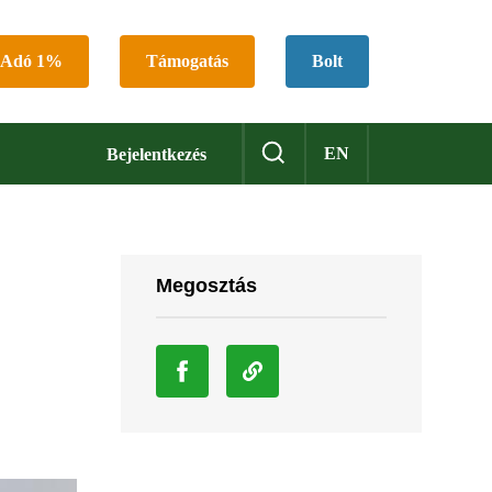
Adó 1%
Támogatás
Bolt
EN
Bejelentkezés
Megosztás