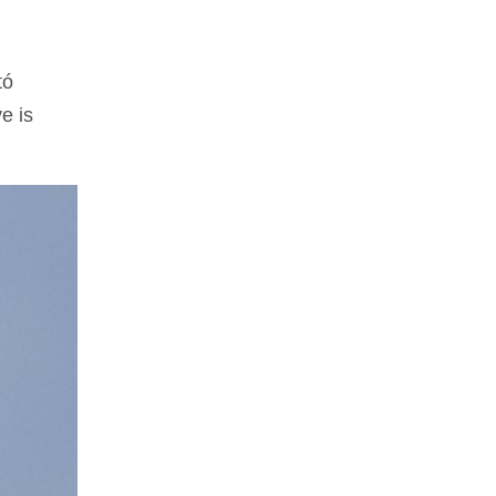
tó
e is