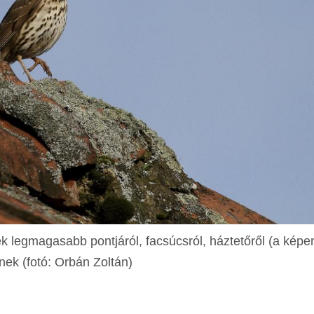
k legmagasabb pontjáról, facsúcsról, háztetőről (a képe
nek (fotó: Orbán Zoltán)