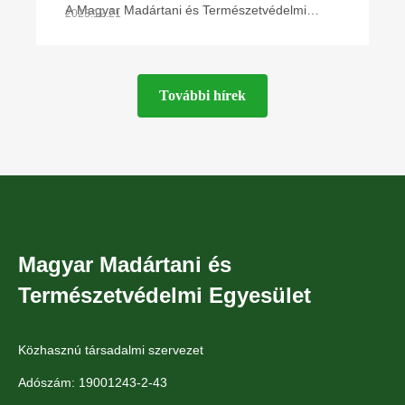
településének"
A Magyar Madártani és Természetvédelmi
2023.12.21
Egyesület (MME) idén hirdette meg először az
"Év madárbarát települése" elnevezésű
pályázatot. A szeptember
További hírek
Magyar Madártani és
Természetvédelmi Egyesület
Közhasznú társadalmi szervezet
Adószám: 19001243-2-43