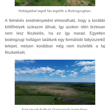
Holtágakkal tagolt fás legelők a Bodrogzugban.
A felmérés eredményeként elmondható, hogy a korábbi
költőhelyek szárazon állnak, így azokon idén biztosan
nem lesz fészkelés, ha ez így marad. Egyetlen
bodrogzugi holtágon találtunk egy formálódó fattyúszerkő
telepet, melyen korábban még nem észlelték a faj
fészkelését.
A kiszáradt Kolló-tó Györgytarló határában.