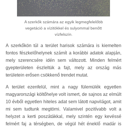
A szerkők számára az egyik legmegfelelőbb
vegetáció a vízitökkel és sulyommal benőtt
vízfelszín.
A szerkőkön túl a terület harisok számára is kiemelten
fontos fészkelőhelynek számít a korábbi adatok alapján,
mely szerencsére idén sem változott. Minden felmért
gyepterületen észleltük a fajt, mely az ország más
területein erősen csökkenő trendet mutat.
A terület ezenfelül, mint a nagy fülemülék egyetlen
magyarországi költőhelye volt ismert, de sajnos az elmúlt
10 évből egyetlen hiteles adat sem látott napvilágot, amit
mi sem tudtunk megtörni. Valamivel pozitívabb volt a
helyzet a kerti poszátákkal, mely szintén egy kevéssé
felmért faj a térségben, de végül hét éneklő madár is