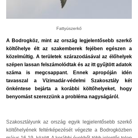
Fattyúszerkő
A Bodrogköz, mint az ország legjelentősebb szerkő
költőhelye élt az szakemberek fejében egészen a
közelmúltig. A területek szárazodásával az élőhelyek
szépen lassan felszámolódtak és az itt gyűjtött adatok
száma is megcsappant. Ennek apropóján idén
tavasszal a Vízimadár-védelmi Szakosztály két
önkéntese bejárta a korábbi költőhelyeket, hogy
benyomást szerezzünk a probléma nagyságáról.
Szakosztályunk az ország egyik legjelentősebb szerkő
költőhelyének feltérképezését végezte a Bodrogközben
május 16-19. között. A korábbi évekből több jelentős telep