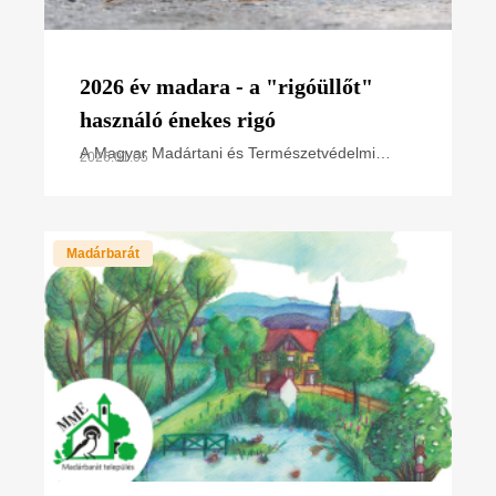
2026 év madara - a "rigóüllőt"
használó énekes rigó
A Magyar Madártani és Természetvédelmi
2026.01.05
Egyesület (MME) 1979-ben indította el "Év
madara" programját, melynek célja a
természetvédelmi problémákkal
Madárbarát