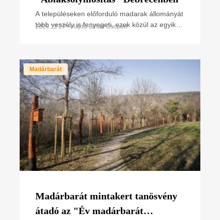
A településeken előforduló madarak állományát
több veszély is fenyegeti, ezek közül az egyik
2023.12.27 • Hajdú-Bihari Csoport
legszámottevőbb az ablaküvegek által okozott
Madárbarát
Madárbarát mintakert tanösvény
átadó az "Év madárbarát