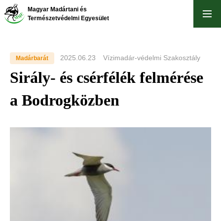
Ugrás
Magyar Madártani és
a
Természetvédelmi Egyesület
tartalomra
2025.06.23
Vízimadár-védelmi Szakosztály
Madárbarát
Sirály- és csérfélék felmérése
a Bodrogközben