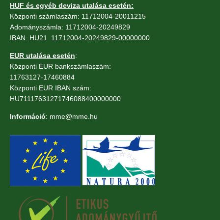
HUF és egyéb deviza utalása esetén:
Központi számlaszám: 11712004-20011215
Adományszámla: 11712004-20249829
IBAN: HU21 11712004-20249829-00000000
EUR utalása esetén
:
Központi EUR bankszámlaszám:
11763127-17460884
Központi EUR IBAN szám:
HU71117631271746088400000000
Információ
: mme@mme.hu