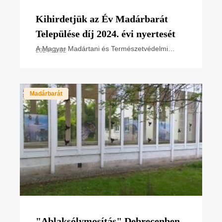
Kihirdetjük az Év Madárbarát
Települése díj 2024. évi nyertesét
A Magyar Madártani és Természetvédelmi
2024.12.02
Egyesület (MME) és a Madárbarát Települések
Országos Szövetsége (MATELOSZ) idén
második alkalommal hirdette meg
Madárbarát
"Ablaksólymosítás" Debrecenben