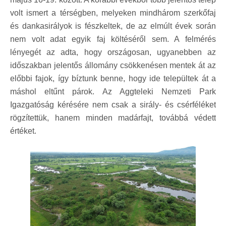
volt ismert a térségben, melyeken mindhárom szerkőfaj
és dankasirályok is fészkeltek, de az elmúlt évek során
nem volt adat egyik faj költéséről sem. A felmérés
lényegét az adta, hogy országosan, ugyanebben az
időszakban jelentős állomány csökkenésen mentek át az
előbbi fajok, így bíztunk benne, hogy ide települtek át a
máshol eltűnt párok. Az Aggteleki Nemzeti Park
Igazgatóság kérésére nem csak a sirály- és csérféléket
rögzítettük, hanem minden madárfajt, továbbá védett
értéket.