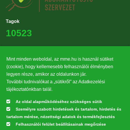
Tagok
10523
Támogatók
Mint minden weboldal, az mme.hu is használ sütiket
27224
(cookie), hogy kellemesebb felhasználói élményben
legyen része, amikor az oldalunkon jár.
Hírlevél feliratkozás
További tudnivalókat a „sütikről” az Adatkezelési
Értesüljön elsőként legfrissebb híreinkről, eseményeinkről!
tájékoztatónkban talál.
Az oldal alapműködéséhez szükséges sütik
Személyre szabott hirdetések és tartalom, hirdetés és
Feliratkozás
tartalom mérése, nézettségi adatok és termékfejlesztés
Felhasználói felület beállításainak megőrzése