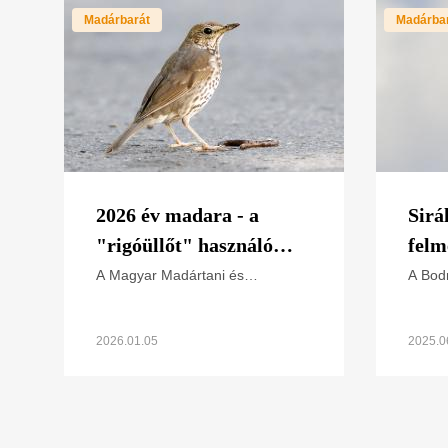
Madárbarát
Madárba
2026 év madara - a
Sirá
"rigóüllőt" használó
felm
énekes rigó
Bod
A Magyar Madártani és
A Bod
Természetvédelmi Egyesület
legjel
(MME) 1979-ben indította el "Év
élt a
madara" programját, melynek
egésze
2026.01.05
2025.0
célja a természetvédelmi
terüle
problémákkal
élőhel