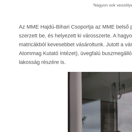
Nagyon sok veszélye
Az MME Hajdú-Bihari Csoportja az MME belső 
szerzett be, és helyezett ki városszerte. A hagy
matricákból kevesebbet vásároltunk. Jutott a v
Atommag Kutató Intézet), üvegfalú buszmegállók
lakosság részére is.