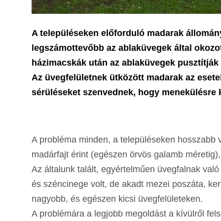
A településeken előforduló madarak állományá
legszámottevőbb az ablaküvegek által okozo
házimacskák után az ablaküvegek pusztítják 
Az üvegfelületnek ütközött madarak az esete
sérüléseket szenvednek, hogy menekülésre k
A probléma minden, a településeken hosszabb v
madárfajt érint (egészen örvös galamb méretig), í
Az általunk talált, egyértelműen üvegfalnak való
és széncinege volt, de akadt mezei poszáta, ke
nagyobb, és egészen kicsi üvegfelületeken.
A problémára a legjobb megoldást a kívülről fel