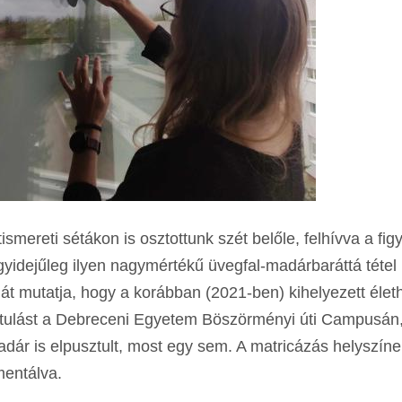
mereti sétákon is osztottunk szét belőle, felhívva a fig
yidejűleg ilyen nagymértékű üvegfal-madárbaráttá téte
át mutatja, hogy a korábban (2021-ben) kihelyezett élet
ztulást a Debreceni Egyetem Böszörményi úti Campusán, 
ár is elpusztult, most egy sem. A matricázás helyszínei
mentálva.