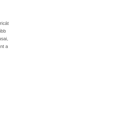
icát
űbb
sai,
nt a