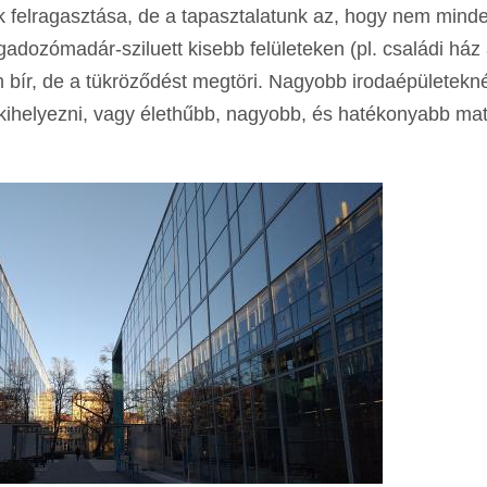
k felragasztása, de a tapasztalatunk az, hogy nem mind
gadozómadár-sziluett kisebb felületeken (pl. családi ház
 bír, de a tükröződést megtöri. Nagyobb irodaépületekné
kihelyezni, vagy élethűbb, nagyobb, és hatékonyabb matr