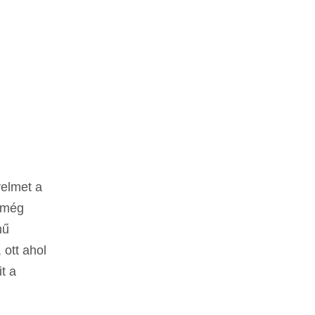
yelmet a
l még
hű
ott ahol
t a