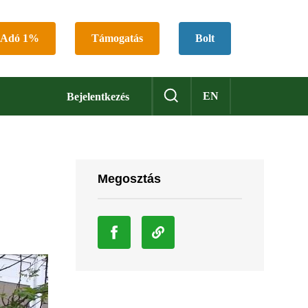
Adó 1%
Támogatás
Bolt
EN
Bejelentkezés
Megosztás