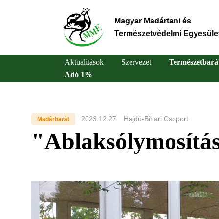
Ugrás
a
Magyar Madártani és
tartalomra
Természetvédelmi Egyesüle
Aktualitások
Szervezet
Természetbará
Adó 1%
Main
navigation
2023.12.27
Hajdú-Bihari Csoport
Madárbarát
"Ablaksólymosítá