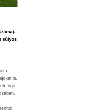
száma).
n súlyos
metű
jokat is.
ete rigó
rosában,
ndenhol