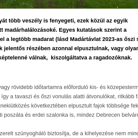
t több veszély is fenyegeti, ezek közül az egyik
tt madárhalálozásoké. Egyes kutatások szerint a
el a legtöbb madarat (lásd Madártávlat 2023-as őszi 
k jelentős részében azonnal elpusztulnak, vagy olya
éptelenné válnak, kiszolgáltatva a ragadozóknak.
agy rövidebb időtartamra előforduló kis- és közepester
gy a tavaszi és őszi vonulás alatti átvonulókat, ritkább fa
 nekiütközés következtében elpusztult fajok többsége fek
rti poszáta és erdei szalonka is, mindez Debrecen belvá
szerelt szúnyogháló biztosítja, de a kihelyezése nem mi