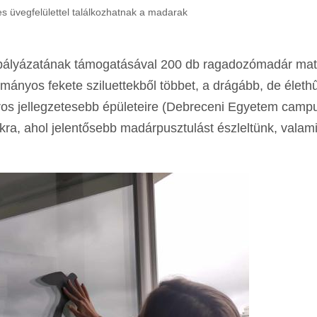
s üvegfelülettel találkozhatnak a madarak
pályázatának támogatásával 200 db ragadozómadár matr
ományos fekete sziluettekből többet, a drágább, de életh
áros jellegzetesebb épületeire (Debreceni Egyetem campu
ra, ahol jelentősebb madárpusztulást észleltünk, valami