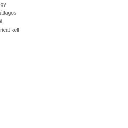
egy
 átlagos
l,
icát kell