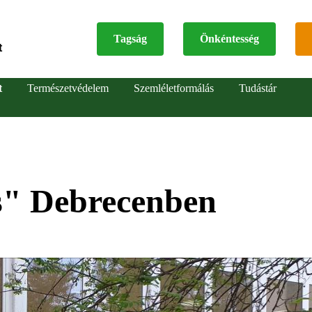
Tagság
Önkéntesség
t
Top
t
Természetvédelem
Szemléletformálás
Tudástár
menu
s" Debrecenben