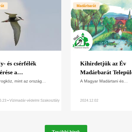
rát
Madárbarát
ly- és csérfélék
Kihirdetjük az Év
érése a
Madárbarát Települ
rogközben
díj 2024. évi nyertes
rogköz, mint az ország
A Magyar Madártani és
entősebb szerkő költőhelye
Természetvédelmi Egyesüle
z szakemberek fejében
(MME) és a Madárbarát
n a közelmúltig. A
Települések Országos
6.23 • Vízimadár-védelmi Szakosztály
2024.12.02
tek szárazodásával az
Szövetsége (MATELOSZ) i
yek
második alkalommal hirdet
További hírek