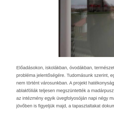
Előadásokon, iskolákban, óvodákban, természetis
probléma jelentőségére. Tudomásunk szerint, eg
nem történt városunkban. A projekt hatékonyság
ablakfóliák teljesen megszüntették a madárpus
az intézmény egyik üvegfolyosóján napi négy mad
jövőben is figyeljük majd, a tapasztaltakat doku